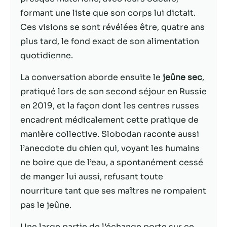
formant une liste que son corps lui dictait.
Statistiques
Ces visions se sont révélées être, quatre ans
Afin que nous
plus tard, le fond exact de son alimentation
puissions
améliorer la
quotidienne.
fonctionnalité
et la structure
La conversation aborde ensuite le
jeûne sec
,
du site Web,
pratiqué lors de son second séjour en Russie
en fonction
en 2019, et la façon dont les centres russes
de la façon
dont le site
encadrent médicalement cette pratique de
Web est
manière collective. Slobodan raconte aussi
utilisé.
l’anecdote du chien qui, voyant les humains
ne boire que de l’eau, a spontanément cessé
Experience
de manger lui aussi, refusant toute
Afin que notre
nourriture tant que ses maîtres ne rompaient
site Web
pas le jeûne.
fonctionne
aussi bien que
Une large partie de l’échange porte sur ce