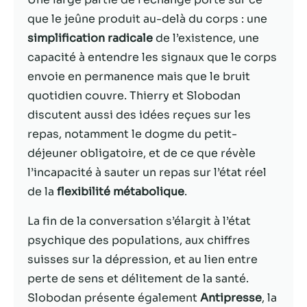
possible lors
de votre visite.
que le jeûne produit au-delà du corps : une
Si vous refusez
simplification radicale
de l’existence, une
ces cookies,
capacité à entendre les signaux que le corps
certaines
fonctionnalités
envoie en permanence mais que le bruit
disparaîtront
quotidien couvre. Thierry et Slobodan
du site Web.
discutent aussi des idées reçues sur les
repas, notamment le dogme du petit-
Marketing
déjeuner obligatoire, et de ce que révèle
En partageant
l’incapacité à sauter un repas sur l’état réel
votre intérêt et
de la
flexibilité métabolique
.
votre
comportement
La fin de la conversation s’élargit à l’état
lorsque vous
visitez notre
psychique des populations, aux chiffres
site, vous
suisses sur la dépression, et au lien entre
augmentez les
perte de sens et délitement de la santé.
chances de
voir du
Slobodan présente également
Antipresse
, la