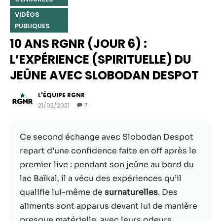
VIDÉOS
PUBLIQUES
10 ANS RGNR (JOUR 6) :
L’EXPÉRIENCE (SPIRITUELLE) DU
JEÛNE AVEC SLOBODAN DESPOT
L'ÉQUIPE RGNR
21/02/2021
7
Nécessaire
Ce second échange avec Slobodan Despot
Ces cookies ne
repart d’une confidence faite en off après le
sont pas
premier live : pendant son jeûne au bord du
facultatifs. Ils
sont
lac Baïkal, il a vécu des expériences qu’il
nécessaires au
qualifie lui-même de
surnaturelles
. Des
fonctionnement
aliments sont apparus devant lui de manière
du site Web.
presque matérielle, avec leurs odeurs,