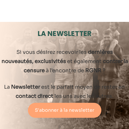
LA NEWSLETTER
Si vous désirez recevoir les
dernières
nouveautés, exclusivités
et également
contrer la
censure
à l’encontre de
RGNR
?
La
Newsletter
est le parfait moyen de rester en
contact direct
les uns avec les autres.
S'abonner à la newsletter