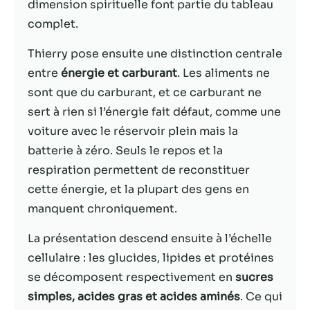
dimension spirituelle font partie du tableau
complet.
Statistiques
Afin que nous
Thierry pose ensuite une distinction centrale
puissions
entre
énergie et carburant
. Les aliments ne
améliorer la
fonctionnalité
sont que du carburant, et ce carburant ne
et la structure
sert à rien si l’énergie fait défaut, comme une
du site Web,
voiture avec le réservoir plein mais la
en fonction
de la façon
batterie à zéro. Seuls le repos et la
dont le site
respiration permettent de reconstituer
Web est
cette énergie, et la plupart des gens en
utilisé.
manquent chroniquement.
La présentation descend ensuite à l’échelle
Experience
Afin que notre
cellulaire : les glucides, lipides et protéines
site Web
se décomposent respectivement en
sucres
fonctionne
simples, acides gras et acides aminés
. Ce qui
aussi bien que