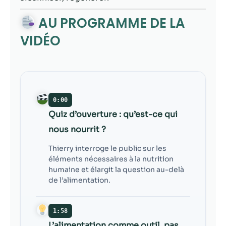
contenu et des
offres
AU PROGRAMME DE LA
personnalisés.
VIDÉO
0:00
Quiz d’ouverture : qu’est-ce qui
nous nourrit ?
Thierry interroge le public sur les
éléments nécessaires à la nutrition
humaine et élargit la question au-delà
de l’alimentation.
1:58
L’alimentation comme outil, pas