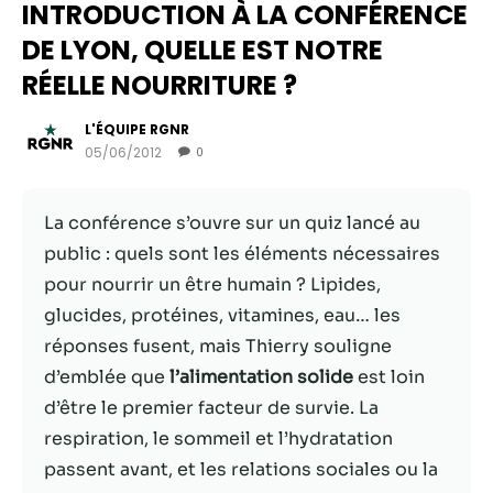
INTRODUCTION À LA CONFÉRENCE
DE LYON, QUELLE EST NOTRE
RÉELLE NOURRITURE ?
L'ÉQUIPE RGNR
05/06/2012
0
La conférence s’ouvre sur un quiz lancé au
public : quels sont les éléments nécessaires
pour nourrir un être humain ? Lipides,
Nécessaire
glucides, protéines, vitamines, eau… les
Ces cookies ne
réponses fusent, mais Thierry souligne
sont pas
facultatifs. Ils
d’emblée que
l’alimentation solide
est loin
sont
d’être le premier facteur de survie. La
nécessaires au
respiration, le sommeil et l’hydratation
fonctionnement
du site Web.
passent avant, et les relations sociales ou la