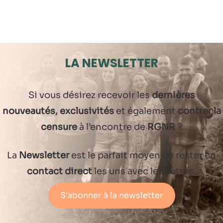
LA NEWSLETTER
Si vous désirez recevoir les
dernières
nouveautés, exclusivités
et également
contrer la
censure
à l’encontre de
RGNR
?
La
Newsletter
est le parfait moyen de rester en
contact direct
les uns avec les autres.
S'abonner à la newsletter