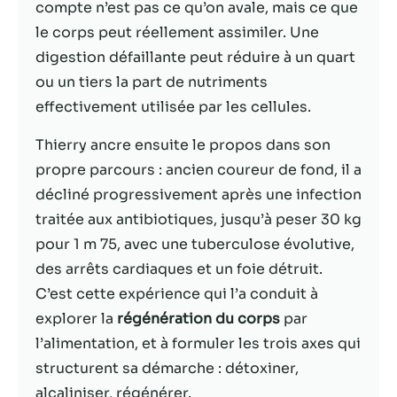
possible lors
compte n’est pas ce qu’on avale, mais ce que
de votre visite.
le corps peut réellement assimiler. Une
Si vous refusez
digestion défaillante peut réduire à un quart
ces cookies,
certaines
ou un tiers la part de nutriments
fonctionnalités
effectivement utilisée par les cellules.
disparaîtront
du site Web.
Thierry ancre ensuite le propos dans son
propre parcours : ancien coureur de fond, il a
Marketing
décliné progressivement après une infection
En partageant
traitée aux antibiotiques, jusqu’à peser 30 kg
votre intérêt et
pour 1 m 75, avec une tuberculose évolutive,
votre
des arrêts cardiaques et un foie détruit.
comportement
lorsque vous
C’est cette expérience qui l’a conduit à
visitez notre
explorer la
régénération du corps
par
site, vous
l’alimentation, et à formuler les trois axes qui
augmentez les
chances de
structurent sa démarche : détoxiner,
voir du
alcaliniser, régénérer.