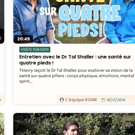
contenu et des
offres
personnalisés.
Regarder plus tard
20:45
VIDÉOS PUBLIQUES
Entretien avec le Dr Tal Shaller : une santé sur
quatre pieds !
Thierry reçoit le Dr Tal Shaller pour explorer sa vision de la
santé sur quatre piliers : corps physique, émotions, mental
spirit...
L'équipe RGNR
18/11/2019
7