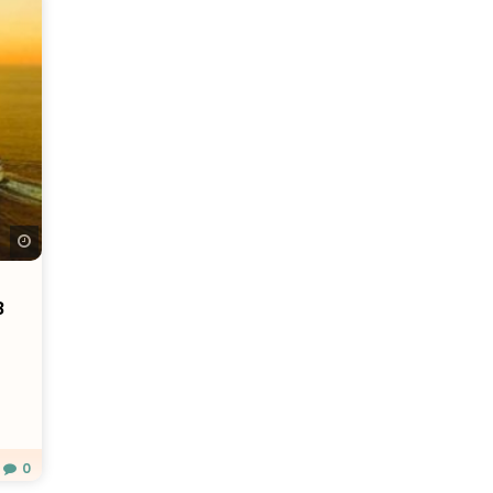
Regarder plus tard
8
0