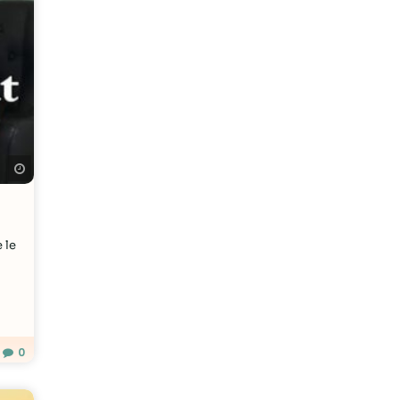
Regarder plus tard
 le
0