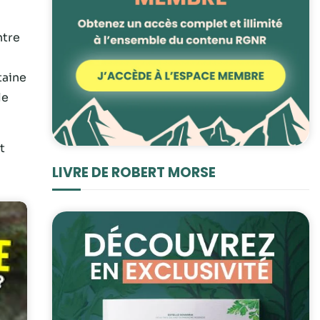
ntre
taine
le
t
LIVRE DE ROBERT MORSE