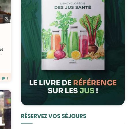
Regarder plus tard
et
t-
1
RÉSERVEZ VOS SÉJOURS