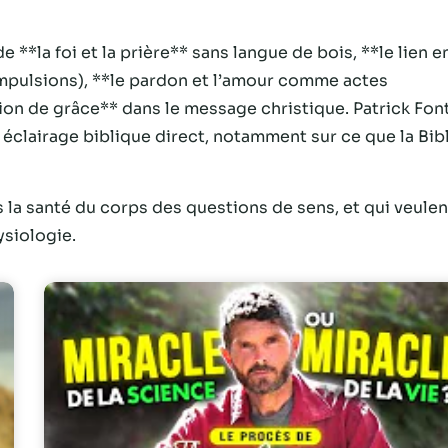
*la foi et la prière** sans langue de bois, **le lien e
mpulsions), **le pardon et l’amour comme actes
on de grâce** dans le message christique. Patrick Fon
éclairage biblique direct, notamment sur ce que la Bib
 la santé du corps des questions de sens, et qui veulen
ysiologie.
Nécessaire
Ces cookies ne
sont pas
facultatifs. Ils
sont
nécessaires au
fonctionnement
du site Web.