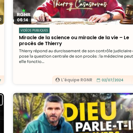
Statistiques
Afin que nous
Regarder plus tard
06:14
puissions
VIDÉOS PUBLIQUES
améliorer la
Miracle de la science ou miracle de la vie – Le
fonctionnalité
procès de Thierry
et la structure
du site Web,
Thierry répond au durcissement de son contrôle judiciaire 
pose la question centrale de son procès : la médecine peu
en fonction
elle fonctio...
de la façon
dont le site
Web est
L'équipe RGNR
02/07/2024
7
utilisé.
Experience
Afin que notre
site Web
fonctionne
aussi bien que