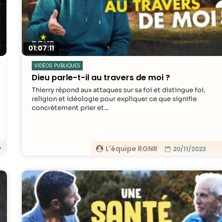
possible lors
de votre visite.
Si vous refusez
ces cookies,
certaines
01:07:11
fonctionnalités
disparaîtront
VIDÉOS PUBLIQUES
du site Web.
Dieu parle-t-il au travers de moi ?
Thierry répond aux attaques sur sa foi et distingue foi,
religion et idéologie pour expliquer ce que signifie
Marketing
concrètement prier et...
En partageant
votre intérêt et
votre
L'équipe RGNR
20/11/2023
7
comportement
lorsque vous
visitez notre
site, vous
augmentez les
chances de
voir du