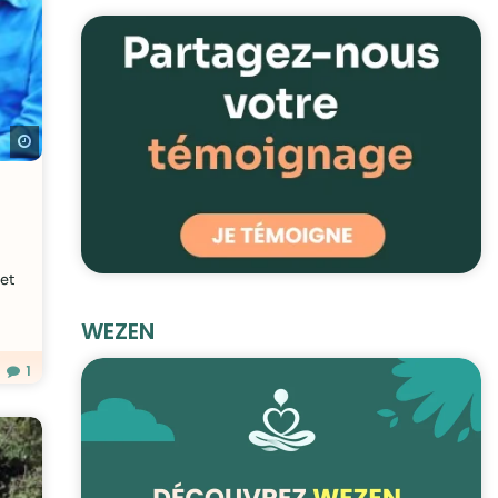
Regarder plus tard
 et
WEZEN
1