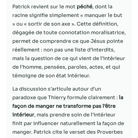
Patrick revient sur le mot
péché
, dont la
Statistiques
racine signifie simplement « manquer le but
Afin que nous
» ou « sortir de son axe ». Cette définition,
puissions
dégagée de toute connotation moralisatrice,
améliorer la
fonctionnalité
permet de comprendre ce que Jésus pointe
et la structure
réellement : non pas une liste d’interdits,
du site Web,
mais la question de ce qui vient de l’intérieur
en fonction
de la façon
de l’homme, pensées, paroles, actes, et qui
dont le site
témoigne de son état intérieur.
Web est
utilisé.
La discussion s’articule autour d’un
paradoxe que Thierry formule clairement :
la
façon de manger ne transforme pas l’être
Experience
Afin que notre
intérieur
, mais prendre soin de l’intérieur
site Web
finit par influencer naturellement la façon de
fonctionne
manger. Patrick cite le verset des Proverbes
aussi bien que