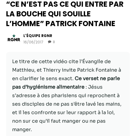
“CE N’EST PAS CE QUI ENTRE PAR
LA BOUCHE QUI SOUILLE
L’HOMME” PATRICK FONTAINE
L'ÉQUIPE RGNR
16/06/2017
0
Le titre de cette vidéo cite l’Évangile de
Matthieu, et Thierry invite Patrick Fontaine à
en clarifier le sens exact.
Ce verset ne parle
Nécessaire
pas d’hygiénisme alimentaire
: Jésus
Ces cookies ne
s’adresse à des pharisiens qui reprochent à
sont pas
facultatifs. Ils
ses disciples de ne pas s’être lavé les mains,
sont
et il les confronte sur leur rapport à la loi,
nécessaires au
non sur ce qu’il faut manger ou ne pas
fonctionnement
du site Web.
manger.