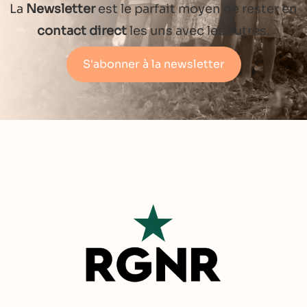
La
Newsletter
est le parfait moyen de rester en
contact direct
les uns avec les autres.
S'abonner à la newsletter