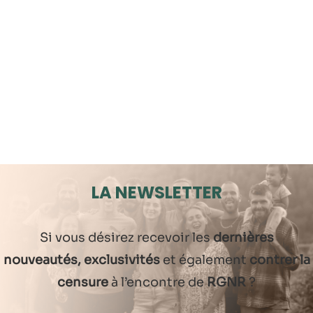
LA NEWSLETTER
Si vous désirez recevoir les
dernières
nouveautés, exclusivités
et également
contrer la
censure
à l’encontre de
RGNR
?