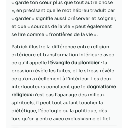
possible lors
« garde ton cœur plus que tout autre chose
de votre visite.
», en précisant que le mot hébreu traduit par
Si vous refusez
« garder » signifie aussi préserver et soigner,
ces cookies,
certaines
et que « sources de la vie » peut également
fonctionnalités
se lire comme « frontières de la vie ».
disparaîtront
du site Web.
Patrick illustre la différence entre religion
extérieure et transformation intérieure avec
Marketing
ce qu’il appelle
l’évangile du plombier
: la
En partageant
pression révèle les fuites, et le stress révèle
votre intérêt et
ce qu’on a réellement à l’intérieur. Les deux
votre
interlocuteurs concluent que le
dogmatisme
comportement
lorsque vous
religieux
n’est pas l’apanage des milieux
visitez notre
spirituels, il peut tout autant toucher la
site, vous
diététique, l’écologie ou la politique, dès
augmentez les
chances de
lors qu’on y entre avec exclusivisme et fiel.
voir du