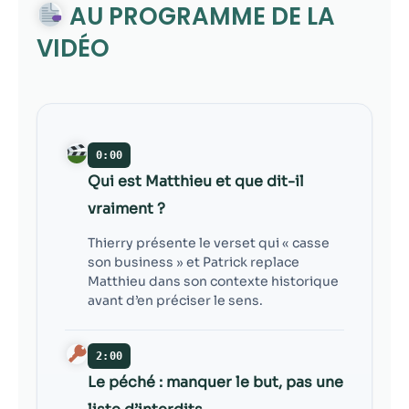
contenu et des
AU PROGRAMME DE LA
offres
VIDÉO
personnalisés.
0:00
Qui est Matthieu et que dit-il
vraiment ?
Thierry présente le verset qui « casse
son business » et Patrick replace
Matthieu dans son contexte historique
avant d’en préciser le sens.
2:00
Le péché : manquer le but, pas une