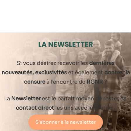
LA NEWSLETTER
Si vous désirez recevoir les
dernières
nouveautés, exclusivités
et également
contrer la
censure
à l’encontre de
RGNR
?
La
Newsletter
est le parfait moyen de rester en
contact direct
les uns avec les autres.
S'abonner à la newsletter