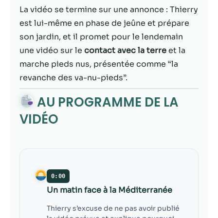
possible lors
La vidéo se termine sur une annonce : Thierry
de votre visite.
Si vous refusez
est lui-même en phase de jeûne et prépare
ces cookies,
son jardin, et il promet pour le lendemain
certaines
une vidéo sur le
contact avec la terre
et la
fonctionnalités
disparaîtront
marche pieds nus, présentée comme “la
du site Web.
revanche des va-nu-pieds”.
AU PROGRAMME DE LA
Marketing
VIDÉO
En partageant
votre intérêt et
votre
comportement
lorsque vous
visitez notre
0:00
site, vous
augmentez les
Un matin face à la Méditerranée
chances de
Thierry s’excuse de ne pas avoir publié
voir du