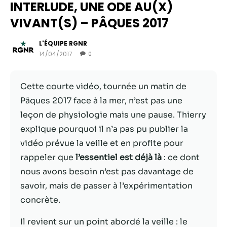
INTERLUDE, UNE ODE AU(X)
VIVANT(S) – PÂQUES 2017
L'ÉQUIPE RGNR
14/04/2017
0
Cette courte vidéo, tournée un matin de
Pâques 2017 face à la mer, n’est pas une
leçon de physiologie mais une pause. Thierry
explique pourquoi il n’a pas pu publier la
Nécessaire
vidéo prévue la veille et en profite pour
Ces cookies ne
rappeler que
l’essentiel est déjà là
: ce dont
sont pas
nous avons besoin n’est pas davantage de
facultatifs. Ils
sont
savoir, mais de passer à l’expérimentation
nécessaires au
concrète.
fonctionnement
du site Web.
Il revient sur un point abordé la veille : le