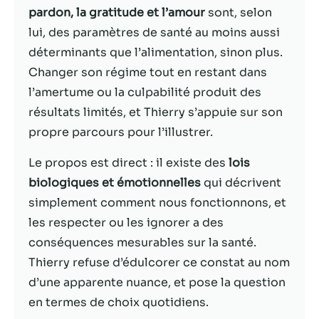
pardon, la gratitude et l’amour
sont, selon
Statistiques
lui, des paramètres de santé au moins aussi
Afin que nous
déterminants que l’alimentation, sinon plus.
puissions
Changer son régime tout en restant dans
améliorer la
l’amertume ou la culpabilité produit des
fonctionnalité
et la structure
résultats limités, et Thierry s’appuie sur son
du site Web,
propre parcours pour l’illustrer.
en fonction
de la façon
Le propos est direct : il existe des
lois
dont le site
Web est
biologiques et émotionnelles
qui décrivent
utilisé.
simplement comment nous fonctionnons, et
les respecter ou les ignorer a des
conséquences mesurables sur la santé.
Experience
Afin que notre
Thierry refuse d’édulcorer ce constat au nom
site Web
d’une apparente nuance, et pose la question
fonctionne
en termes de choix quotidiens.
aussi bien que