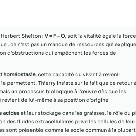
Statistiques
Afin que nous
puissions
améliorer la
 Herbert Shelton :
V = F – O
, soit la vitalité égale la force
fonctionnalité
ique : ce n’est pas un manque de ressources qui expliqu
et la structure
du site Web,
tion d’obstructions qui empêchent les forces de
en fonction
de la façon
dont le site
d’
homéostasie
, cette capacité du vivant à revenir
Web est
e permettent. Thierry insiste sur le fait que ce retour 
utilisé.
, mais un processus biologique à l’œuvre dès que les
 revient de lui-même à sa position d’origine.
Experience
Afin que notre
s acides
et leur stockage dans les graisses, le rôle du 
site Web
n des fluides extracellulaires prive les cellules de leur
fonctionne
es sont présentés comme le socle commun à la plupart
aussi bien que