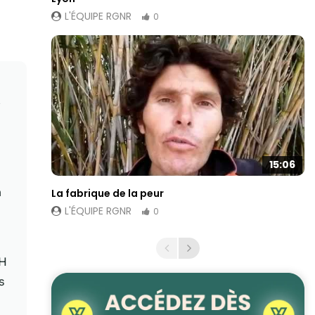
L'ÉQUIPE RGNR
0
e
15:06
à
La fabrique de la peur
L'ÉQUIPE RGNR
0
pH
s