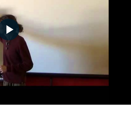
Nécessaire
Ces cookies ne
sont pas
facultatifs. Ils
sont
nécessaires au
fonctionnement
du site Web.