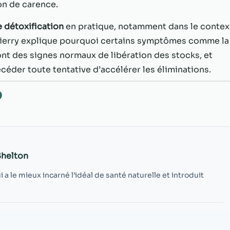
possible lors
on de carence.
de votre visite.
Si vous refusez
 détoxification
en pratique, notamment dans le contex
ces cookies,
Thierry explique pourquoi certains symptômes comme la
certaines
ont des signes normaux de libération des stocks, et
fonctionnalités
disparaîtront
céder toute tentative d’accélérer les éliminations.
du site Web.
O
Marketing
En partageant
votre intérêt et
votre
Shelton
comportement
lorsque vous
 le mieux incarné l’idéal de santé naturelle et introduit
visitez notre
site, vous
augmentez les
chances de
voir du