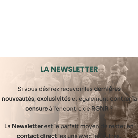
LA NEWSLETTER
Si vous désirez recevoir les
dernières
nouveautés, exclusivités
et également
contrer la
censure
à l’encontre de
RGNR
?
La
Newsletter
est le parfait moyen de rester en
contact direct
les uns avec les autres.