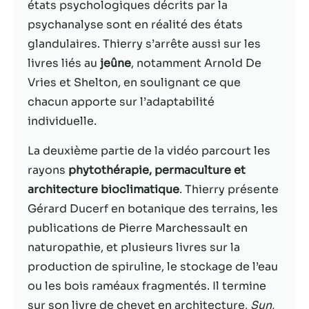
possible lors
états psychologiques décrits par la
de votre visite.
psychanalyse sont en réalité des états
Si vous refusez
glandulaires. Thierry s’arrête aussi sur les
ces cookies,
certaines
livres liés au
jeûne
, notamment Arnold De
fonctionnalités
Vries et Shelton, en soulignant ce que
disparaîtront
chacun apporte sur l’adaptabilité
du site Web.
individuelle.
La deuxième partie de la vidéo parcourt les
Marketing
En partageant
rayons
phytothérapie, permaculture et
votre intérêt et
architecture bioclimatique
. Thierry présente
votre
Gérard Ducerf en botanique des terrains, les
comportement
lorsque vous
publications de Pierre Marchessault en
visitez notre
naturopathie, et plusieurs livres sur la
site, vous
production de spiruline, le stockage de l’eau
augmentez les
chances de
ou les bois raméaux fragmentés. Il termine
voir du
sur son livre de chevet en architecture,
Sun,