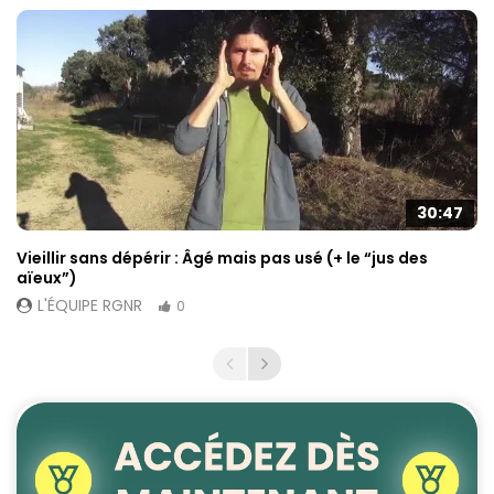
30:47
Vieillir sans dépérir : Âgé mais pas usé (+ le “jus des
aïeux”)
L'ÉQUIPE RGNR
0