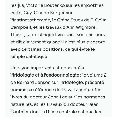
les jus, Victoria Boutenko sur les smoothies
Statistiques
verts, Guy-Claude Burger sur
Afin que nous
l’instinctothérapie, le China Study de T. Colin
puissions
Campbell, et les travaux d’Ann Wigmore.
améliorer la
fonctionnalité
Thierry situe chaque livre dans son parcours
et la structure
et dit clairement quand il n’est plus d’accord
du site Web,
avec certaines positions, ce qui évite le
en fonction
de la façon
simple catalogue.
dont le site
Web est
Un rayon important est consacré à
utilisé.
l’
iridologie et à l’endocrinologie
: le volume 2
de Bernard Jensen sur l’iridologie, présenté
comme sa référence de travail absolue, les
Experience
Afin que notre
livres du docteur John Lee sur les hormones
site Web
naturelles, et les travaux du docteur Jean
fonctionne
Gauthier dont la thèse centrale est que les
aussi bien que