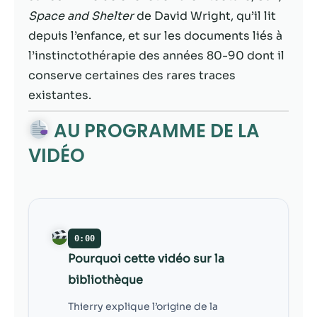
contenu et des
Space and Shelter
de David Wright, qu’il lit
offres
personnalisés.
depuis l’enfance, et sur les documents liés à
l’instinctothérapie des années 80-90 dont il
conserve certaines des rares traces
existantes.
AU PROGRAMME DE LA
VIDÉO
0:00
Pourquoi cette vidéo sur la
bibliothèque
Thierry explique l’origine de la