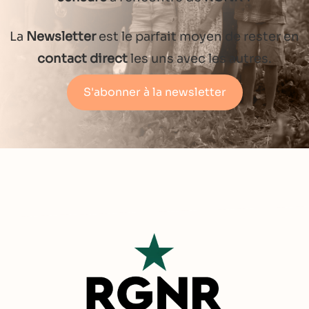
La
Newsletter
est le parfait moyen de rester en
contact direct
les uns avec les autres.
S'abonner à la newsletter