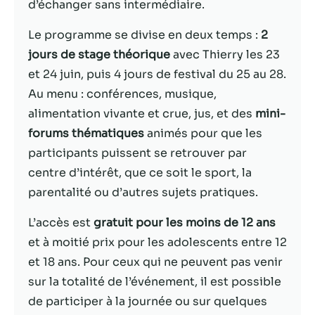
d’échanger sans intermédiaire.
Statistiques
Le programme se divise en deux temps :
2
Afin que nous
jours de stage théorique
avec Thierry les 23
puissions
et 24 juin, puis 4 jours de festival du 25 au 28.
améliorer la
fonctionnalité
Au menu : conférences, musique,
et la structure
alimentation vivante et crue, jus, et des
mini-
du site Web,
forums thématiques
animés pour que les
en fonction
de la façon
participants puissent se retrouver par
dont le site
centre d’intérêt, que ce soit le sport, la
Web est
parentalité ou d’autres sujets pratiques.
utilisé.
L’accès est
gratuit pour les moins de 12 ans
et à moitié prix pour les adolescents entre 12
Experience
Afin que notre
et 18 ans. Pour ceux qui ne peuvent pas venir
site Web
sur la totalité de l’événement, il est possible
fonctionne
de participer à la journée ou sur quelques
aussi bien que