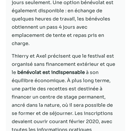
possible lors
jours seulement. Une option bénévolat est
de votre visite.
également disponible : en échange de
Si vous refusez
quelques heures de travail, les bénévoles
ces cookies,
certaines
obtiennent un pass 4 jours avec
fonctionnalités
emplacement de tente et repas pris en
disparaîtront
charge.
du site Web.
Thierry et Axel précisent que le festival est
Marketing
organisé sans financement extérieur et que
En partageant
le
bénévolat est indispensable
à son
votre intérêt et
équilibre économique. À plus long terme,
votre
une partie des recettes est destinée à
comportement
lorsque vous
financer un centre de stage permanent,
visitez notre
ancré dans la nature, où il sera possible de
site, vous
se former et de séjourner. Les inscriptions
augmentez les
chances de
devaient ouvrir courant février 2020, avec
voir du
toutes les informations pratiques