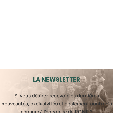
LA NEWSLETTER
Si vous désirez recevoir les
dernières
nouveautés, exclusivités
et également
contrer la
censure
à l’encontre de
RGNR
?