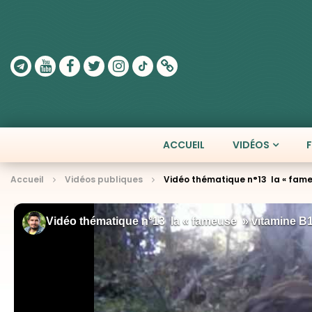
ACCUEIL
VIDÉOS
Accueil
Vidéos publiques
Vidéo thématique n°13  la « fame