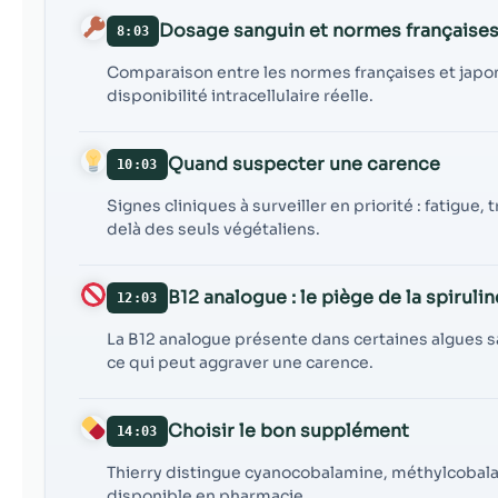
Dosage sanguin et normes françaises
8:03
Comparaison entre les normes françaises et japon
disponibilité intracellulaire réelle.
Quand suspecter une carence
10:03
Signes cliniques à surveiller en priorité : fatigu
delà des seuls végétaliens.
B12 analogue : le piège de la spirulin
12:03
La B12 analogue présente dans certaines algues sa
ce qui peut aggraver une carence.
Choisir le bon supplément
14:03
Thierry distingue cyanocobalamine, méthylcoba
disponible en pharmacie.