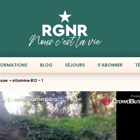
FORMATIONS
BLOG
SÉJOURS
S’ABONNER
T
use » vitamine B12 – 1