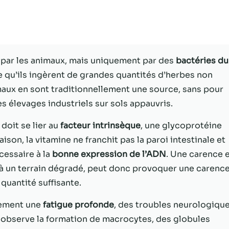
Statistiques
Afin que nous
puissions
améliorer la
ni par les animaux, mais uniquement par des
bactéries du
fonctionnalité
 qu’ils ingèrent de grandes quantités d’herbes non
et la structure
du site Web,
maux en sont traditionnellement une source, sans pour
en fonction
es élevages industriels sur sols appauvris.
de la façon
dont le site
 doit se lier au
facteur intrinsèque
, une glycoprotéine
Web est
ison, la vitamine ne franchit pas la paroi intestinale et
utilisé.
écessaire à la
bonne expression de l’ADN
. Une carence 
ée à un terrain dégradé, peut donc provoquer une carenc
Experience
uantité suffisante.
Afin que notre
site Web
lement une
fatigue profonde
, des troubles neurologiqu
fonctionne
on observe la formation de macrocytes, des globules
aussi bien que