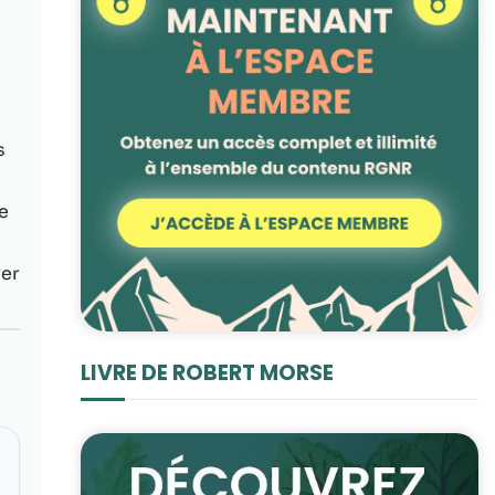
s
e
ver
LIVRE DE ROBERT MORSE