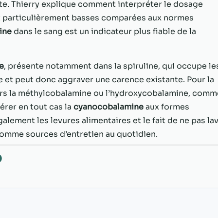
possible lors
te. Thierry explique comment interpréter le dosage
de votre visite.
nt particulièrement basses comparées aux normes
Si vous refusez
ine
dans le sang est un indicateur plus fiable de la
ces cookies,
certaines
fonctionnalités
disparaîtront
e
, présente notamment dans la spiruline, qui occupe le
du site Web.
e et peut donc aggraver une carence existante. Pour la
ers la méthylcobalamine ou l’hydroxycobalamine, comm
Marketing
érer en tout cas la
cyanocobalamine
aux formes
En partageant
lement les levures alimentaires et le fait de ne pas la
votre intérêt et
comme sources d’entretien au quotidien.
votre
comportement
O
lorsque vous
visitez notre
site, vous
augmentez les
chances de
voir du