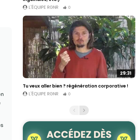
L'ÉQUIPE RGNR
0
29:31
Tu veux aller bien ? régénération corporative !
L'ÉQUIPE RGNR
en
0
e
es