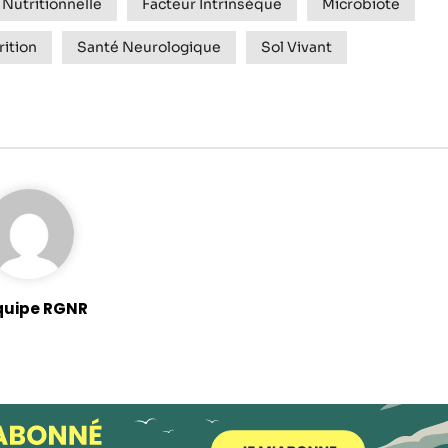
Nutritionnelle
Facteur Intrinsèque
Microbiote
rition
Santé Neurologique
Sol Vivant
quipe RGNR