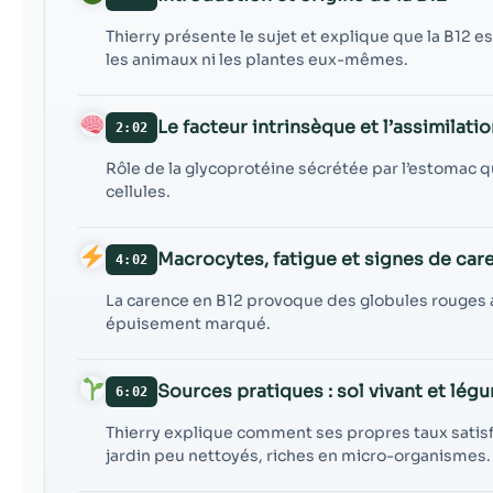
Thierry présente le sujet et explique que la B12 e
les animaux ni les plantes eux-mêmes.
Le facteur intrinsèque et l’assimilati
2:02
Rôle de la glycoprotéine sécrétée par l’estomac qu
cellules.
Macrocytes, fatigue et signes de car
4:02
La carence en B12 provoque des globules rouges a
épuisement marqué.
Sources pratiques : sol vivant et lég
6:02
Thierry explique comment ses propres taux satis
jardin peu nettoyés, riches en micro-organismes.