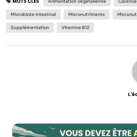
MOTS CLÉS
Alimentation Végétalienne
Carence 
Microbiote Intestinal
Micronutriments
Micronut
Supplémentation
Vitamine B12
L'é