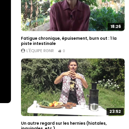
18:26
Fatigue chronique, épuisement, burn out : 1 la
piste intestinale
L'ÉQUIPE RGNR
0
23:52
Un autre regard sur les hernies (hiatales,
inguinales, etc.)