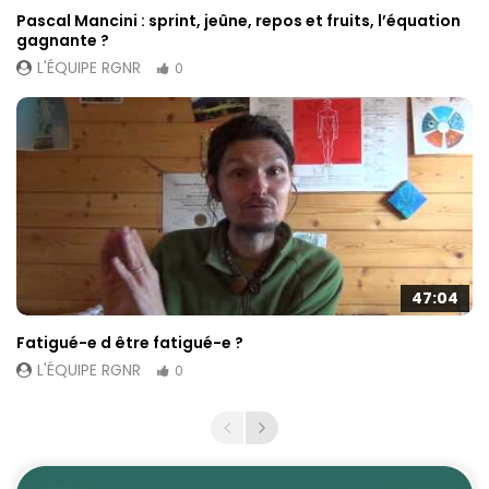
Pascal Mancini : sprint, jeûne, repos et fruits, l’équation
gagnante ?
L'ÉQUIPE RGNR
0
47:04
Fatigué-e d être fatigué-e ?
L'ÉQUIPE RGNR
0