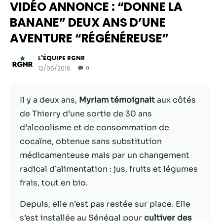
VIDÉO ANNONCE : “DONNE LA
BANANE” DEUX ANS D’UNE
AVENTURE “RÉGÉNÉREUSE”
L'ÉQUIPE RGNR
12/05/2016
0
Il y a deux ans,
Myriam témoignait
aux côtés
de Thierry d’une sortie de 30 ans
d’alcoolisme et de consommation de
Nécessaire
cocaïne, obtenue sans substitution
Ces cookies ne
médicamenteuse mais par un changement
sont pas
facultatifs. Ils
radical d’alimentation : jus, fruits et légumes
sont
frais, tout en bio.
nécessaires au
fonctionnement
Depuis, elle n’est pas restée sur place. Elle
du site Web.
s’est installée au Sénégal pour
cultiver des