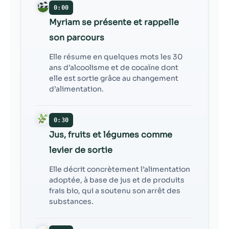
possible lors
0:00
de votre visite.
Myriam se présente et rappelle
Si vous refusez
ces cookies,
son parcours
certaines
fonctionnalités
Elle résume en quelques mots les 30
disparaîtront
ans d’alcoolisme et de cocaïne dont
du site Web.
elle est sortie grâce au changement
d’alimentation.
Marketing
0:30
En partageant
votre intérêt et
Jus, fruits et légumes comme
votre
levier de sortie
comportement
lorsque vous
Elle décrit concrètement l’alimentation
visitez notre
adoptée, à base de jus et de produits
site, vous
frais bio, qui a soutenu son arrêt des
augmentez les
substances.
chances de
voir du