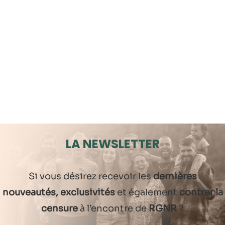
LA NEWSLETTER
Si vous désirez recevoir les
dernières
nouveautés, exclusivités
et également
contrer la
censure
à l’encontre de
RGNR
?