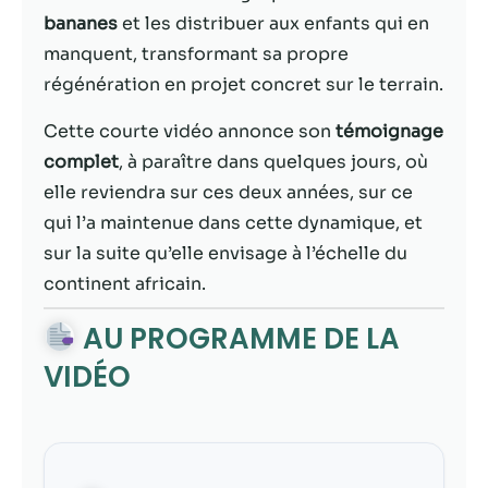
bananes
et les distribuer aux enfants qui en
Statistiques
manquent, transformant sa propre
Afin que nous
régénération en projet concret sur le terrain.
puissions
améliorer la
Cette courte vidéo annonce son
témoignage
fonctionnalité
complet
, à paraître dans quelques jours, où
et la structure
du site Web,
elle reviendra sur ces deux années, sur ce
en fonction
qui l’a maintenue dans cette dynamique, et
de la façon
sur la suite qu’elle envisage à l’échelle du
dont le site
Web est
continent africain.
utilisé.
AU PROGRAMME DE LA
VIDÉO
Experience
Afin que notre
site Web
fonctionne
aussi bien que