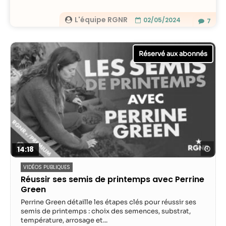
contenu et des
offres
L'équipe RGNR
02/05/2024
7
personnalisés.
Reg
14:18
VIDÉOS PUBLIQUES
Réussir ses semis de printemps avec Perrine
Green
Perrine Green détaille les étapes clés pour réussir ses
semis de printemps : choix des semences, substrat,
température, arrosage et...