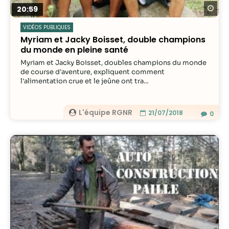
Re
20:59
VIDÉOS PUBLIQUES
Myriam et Jacky Boisset, double champions
du monde en pleine santé
Myriam et Jacky Boisset, doubles champions du monde
de course d'aventure, expliquent comment
l'alimentation crue et le jeûne ont tra...
L'équipe RGNR
21/07/2018
0