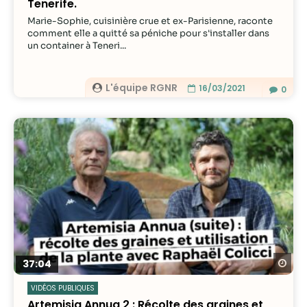
Tenerife.
Marie-Sophie, cuisinière crue et ex-Parisienne, raconte
comment elle a quitté sa péniche pour s'installer dans
un container à Teneri...
L'équipe RGNR
16/03/2021
0
Re
37:04
VIDÉOS PUBLIQUES
Artemisia Annua 2 : Récolte des graines et