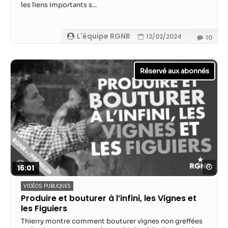
les liens importants s...
L'équipe RGNR
12/02/2024
10
Reg
16:01
VIDÉOS PUBLIQUES
Produire et bouturer à l’infini, les Vignes et
les Figuiers
Thierry montre comment bouturer vignes non greffées