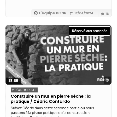
L'équipe RGNR
12/04/2024
16
Reg
18:55
VIDÉOS PUBLIQUES
Construire un mur en pierre sèche : la
pratique / Cédric Contardo
Suivez Cédric dans cette seconde partie ou nous
passons à la phase pratique de la construction