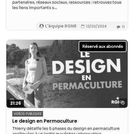
partenaires, réseaux sociaux, ressources : retrouvez tous
les liens importants s...
L'équipe RGNR
12/02/2024
11
Reg
21:26
VIDÉOS PUBLIQUES
Le design en Permaculture
Thierry détaille les 5 phases du design en permaculture
appliquées à un jardin maraîcher : observation,