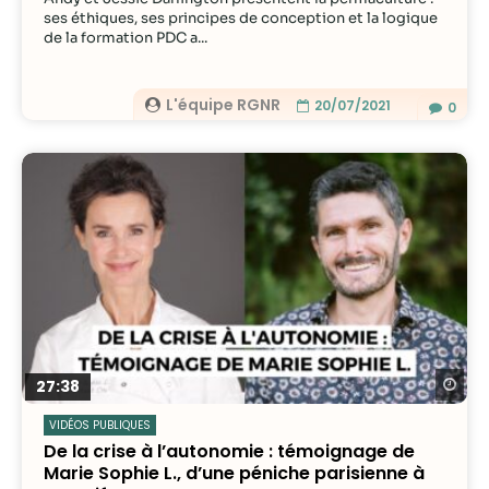
ses éthiques, ses principes de conception et la logique
de la formation PDC a...
L'équipe RGNR
20/07/2021
0
Re
27:38
VIDÉOS PUBLIQUES
De la crise à l’autonomie : témoignage de
Marie Sophie L., d’une péniche parisienne à