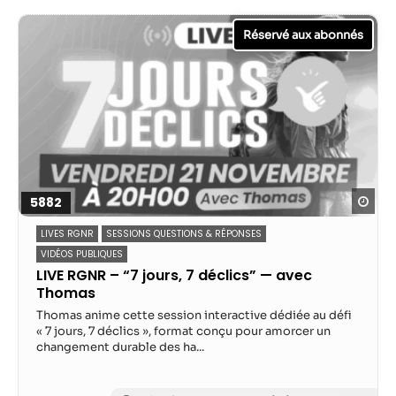
Statistiques
Afin que nous
puissions
améliorer la
fonctionnalité
et la structure
du site Web,
en fonction
de la façon
Reg
5882
dont le site
Web est
LIVES RGNR
SESSIONS QUESTIONS & RÉPONSES
utilisé.
VIDÉOS PUBLIQUES
LIVE RGNR – “7 jours, 7 déclics” — avec
Thomas
Experience
Thomas anime cette session interactive dédiée au défi
Afin que notre
« 7 jours, 7 déclics », format conçu pour amorcer un
site Web
changement durable des ha...
fonctionne
aussi bien que