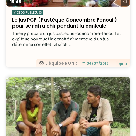
Re
18:48
VIDÉOS PUBLIQUES
Le jus PCF (Pastèque Concombre Fenouil)
pour se rafraichir pendant la canicule
Thierry prépare un jus pastèque-concombre-fenouil et
explique pourquoi la densité alimentaire d'un jus
détermine son effet rafraîchi...
L'équipe RGNR
04/07/2019
0