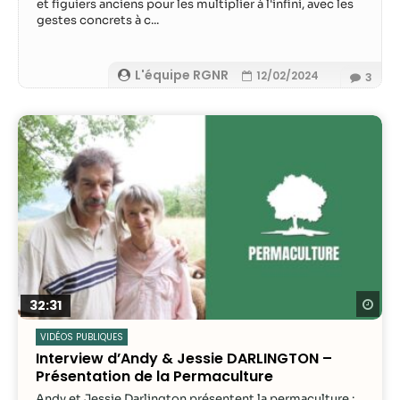
et figuiers anciens pour les multiplier à l'infini, avec les
gestes concrets à c...
L'équipe RGNR
12/02/2024
3
Re
32:31
VIDÉOS PUBLIQUES
Interview d’Andy & Jessie DARLINGTON –
Présentation de la Permaculture
Andy et Jessie Darlington présentent la permaculture :