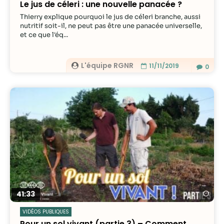
Le jus de céleri : une nouvelle panacée ?
Thierry explique pourquoi le jus de céleri branche, aussi
nutritif soit-il, ne peut pas être une panacée universelle,
et ce que l'éq...
L'équipe RGNR
11/11/2019
0
Re
41:33
VIDÉOS PUBLIQUES
Pour un sol vivant (partie 3) – Comment