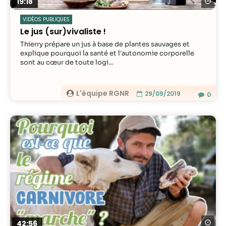
Re
19:18
VIDÉOS PUBLIQUES
Le jus (sur)vivaliste !
Thierry prépare un jus à base de plantes sauvages et
explique pourquoi la santé et l'autonomie corporelle
sont au cœur de toute logi...
L'équipe RGNR
29/09/2019
0
Re
42:56