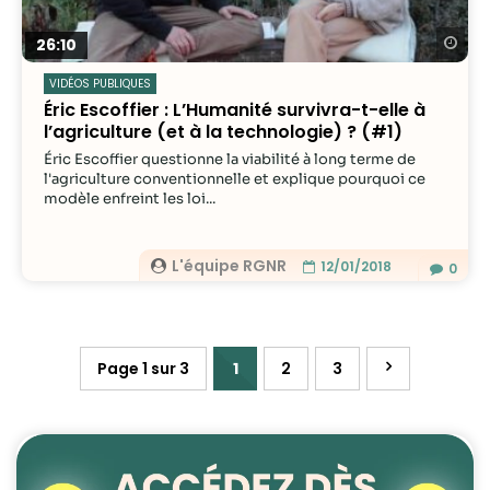
Re
26:10
VIDÉOS PUBLIQUES
Éric Escoffier : L’Humanité survivra-t-elle à
l’agriculture (et à la technologie) ? (#1)
Éric Escoffier questionne la viabilité à long terme de
l'agriculture conventionnelle et explique pourquoi ce
modèle enfreint les loi...
L'équipe RGNR
12/01/2018
0
Page 1 sur 3
1
2
3