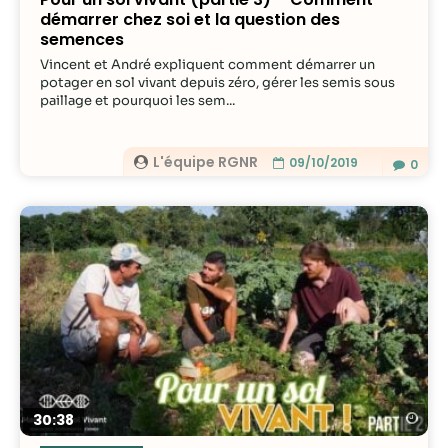
démarrer chez soi et la question des
semences
Vincent et André expliquent comment démarrer un
potager en sol vivant depuis zéro, gérer les semis sous
paillage et pourquoi les sem...
L'équipe RGNR
09/10/2019
0
Re
30:38