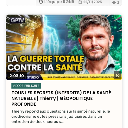
possible lors
L'équipe RGNR
22/11/2025
2
de votre visite.
Si vous refusez
ces cookies,
certaines
fonctionnalités
disparaîtront
du site Web.
Marketing
En partageant
votre intérêt et
Re
2:08:10
votre
VIDÉOS PUBLIQUES
comportement
TOUS LES SECRETS (INTERDITS) DE LA SANTÉ
lorsque vous
NATURELLE | Thierry | GÉOPOLITIQUE
visitez notre
PROFONDE
site, vous
augmentez les
Thierry répond aux questions sur la santé naturelle, le
crudivorisme et les pressions judiciaires dans un
chances de
entretien de deux heures s...
voir du