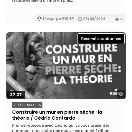
traditionnelle d’un mur en pier...
L'équipe RGNR
08/03/2024
4
Reg
27:27
VIDÉOS PUBLIQUES
Construire un mur en pierre sèche : la
théorie / Cédric Contardo
Premier épisode avec Cédric qui va vous présenter
comment construire des murs sans ciment ( dit en