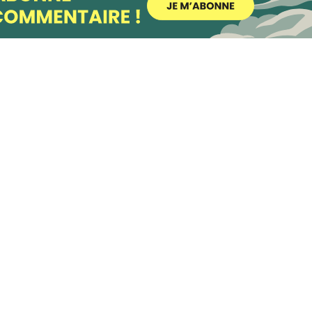
possible lors
de votre visite.
Si vous refusez
ces cookies,
certaines
fonctionnalités
disparaîtront
du site Web.
Marketing
En partageant
votre intérêt et
votre
comportement
lorsque vous
visitez notre
site, vous
augmentez les
chances de
voir du