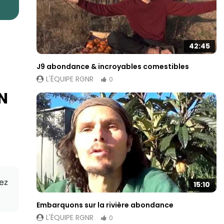
42:45
J9 abondance & incroyables comestibles
L'ÉQUIPE RGNR
0
N
ez
15:10
Embarquons sur la rivière abondance
L'ÉQUIPE RGNR
0