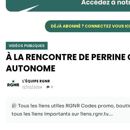
DÉJÀ ABONNÉ ? CONNECTEZ VOUS IC
VIDÉOS PUBLIQUES
À LA RENCONTRE DE PERRINE
AUTONOME
L'ÉQUIPE RGNR
12/02/2024
11
Tous les liens utiles RGNR Codes promo, boutiq
tous les liens importants sur liens.rgnr.tv....