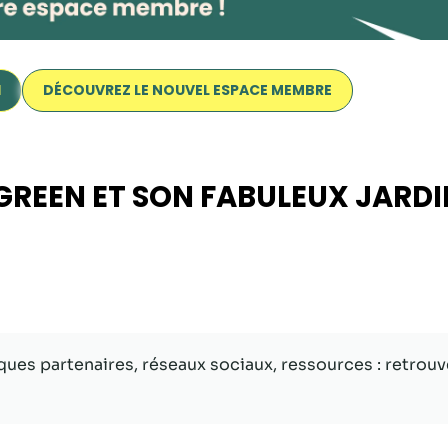
I
DÉCOUVREZ LE NOUVEL ESPACE MEMBRE
 GREEN ET SON FABULEUX JARDI
Nécessaire
Ces cookies ne
sont pas
facultatifs. Ils
sont
ues partenaires, réseaux sociaux, ressources : retrouv
nécessaires au
fonctionnement
du site Web.