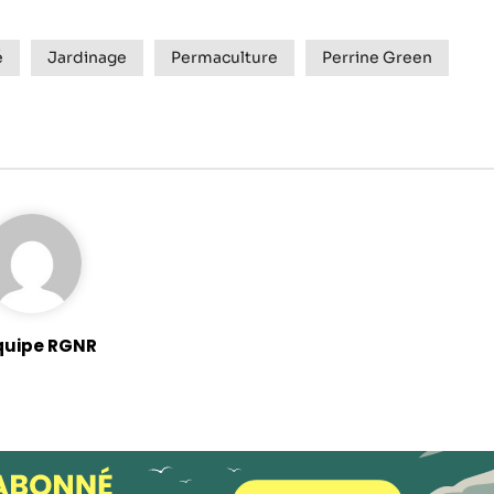
Statistiques
é
Jardinage
Permaculture
Perrine Green
Afin que nous
puissions
améliorer la
fonctionnalité
et la structure
du site Web,
en fonction
de la façon
dont le site
Web est
utilisé.
quipe RGNR
Experience
Afin que notre
site Web
fonctionne
aussi bien que