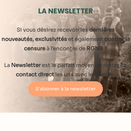
LA NEWSLETTER
Si vous désirez recevoir les
dernières
nouveautés, exclusivités
et également
contrer la
censure
à l’encontre de
RGNR
?
La
Newsletter
est le parfait moyen de rester en
contact direct
les uns avec les autres.
S'abonner à la newsletter