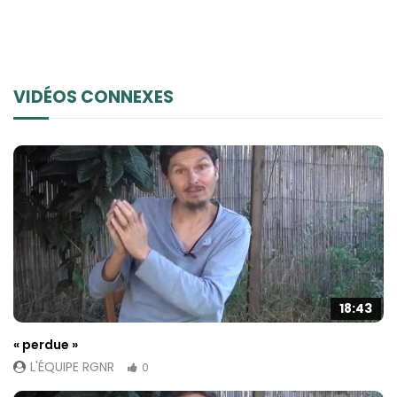
contenu et des
offres
personnalisés.
VIDÉOS CONNEXES
18:43
« perdue »
L'ÉQUIPE RGNR
0