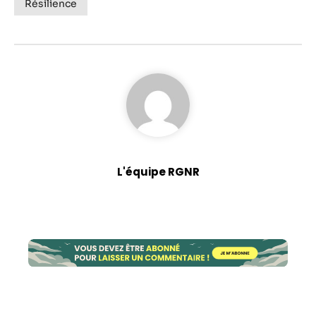
possible lors
Résilience
de votre visite.
Si vous refusez
ces cookies,
certaines
fonctionnalités
disparaîtront
du site Web.
Marketing
En partageant
L'équipe RGNR
votre intérêt et
votre
comportement
lorsque vous
visitez notre
site, vous
augmentez les
chances de
voir du