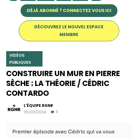
DÉJÀ ABONNÉ ? CONNECTEZ VOUS ICI
DÉCOUVREZ LE NOUVEL ESPACE
MEMBRE
VIDÉOS
PUBLIQUES
CONSTRUIRE UN MUR EN PIERRE
SÈCHE : LA THÉORIE / CÉDRIC
Nécessaire
CONTARDO
Ces cookies ne
sont pas
facultatifs. Ils
L'ÉQUIPE RGNR
sont
05/03/2024
3
nécessaires au
fonctionnement
du site Web.
Premier épisode avec Cédric qui va vous