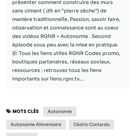
présenter comment construire des murs
sans ciment ( dit en “pierre sèche”) de
Statistiques
manière traditionnelle. Passion, savoir faire,
Afin que nous
puissions
observation et connaissance sont au coeur
améliorer la
des vidéos RGNR + Autonomie . Second
fonctionnalité
épisode sous peu avec la mise en pratique.
et la structure
du site Web,
Tous les liens utiles RGNR Codes promo,
en fonction
boutiques partenaires, réseaux sociaux,
de la façon
ressources : retrouvez tous les liens
dont le site
Web est
importants sur liens.rgnr.tv....
utilisé.
Experience
MOTS CLÉS
Afin que notre
Autonomie
site Web
fonctionne
Autonomie Alimentaire
Cédric Contardo
aussi bien que