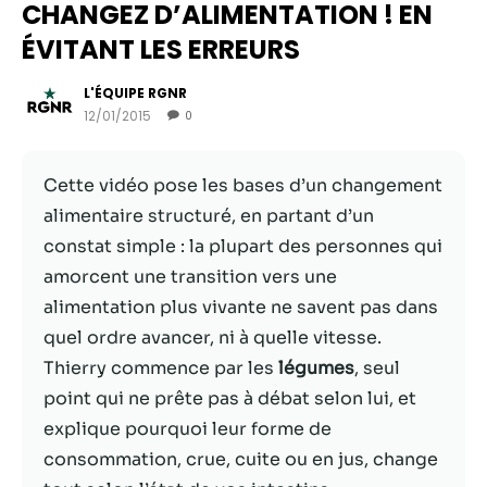
CHANGEZ D’ALIMENTATION ! EN
ÉVITANT LES ERREURS
L'ÉQUIPE RGNR
12/01/2015
0
Cette vidéo pose les bases d’un changement
alimentaire structuré, en partant d’un
constat simple : la plupart des personnes qui
amorcent une transition vers une
Nécessaire
alimentation plus vivante ne savent pas dans
Ces cookies ne
quel ordre avancer, ni à quelle vitesse.
sont pas
Thierry commence par les
légumes
, seul
facultatifs. Ils
sont
point qui ne prête pas à débat selon lui, et
nécessaires au
explique pourquoi leur forme de
fonctionnement
consommation, crue, cuite ou en jus, change
du site Web.