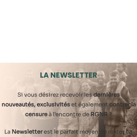
LA NEWSLETTER
Si vous désirez recevoir les
dernières
nouveautés, exclusivités
et également
contrer la
censure
à l’encontre de
RGNR
?
La
Newsletter
est le parfait moyen de rester en