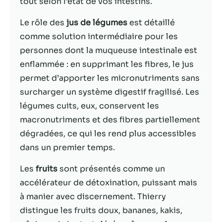
tout selon l’état de vos intestins.
Statistiques
Le rôle des
jus de légumes
est détaillé
Afin que nous
comme solution intermédiaire pour les
puissions
personnes dont la muqueuse intestinale est
améliorer la
enflammée : en supprimant les fibres, le jus
fonctionnalité
et la structure
permet d’apporter les micronutriments sans
du site Web,
surcharger un système digestif fragilisé. Les
en fonction
légumes cuits, eux, conservent les
de la façon
dont le site
macronutriments et des fibres partiellement
Web est
dégradées, ce qui les rend plus accessibles
utilisé.
dans un premier temps.
Les
fruits
sont présentés comme un
Experience
Afin que notre
accélérateur de détoxination, puissant mais
site Web
à manier avec discernement. Thierry
fonctionne
distingue les fruits doux, bananes, kakis,
aussi bien que