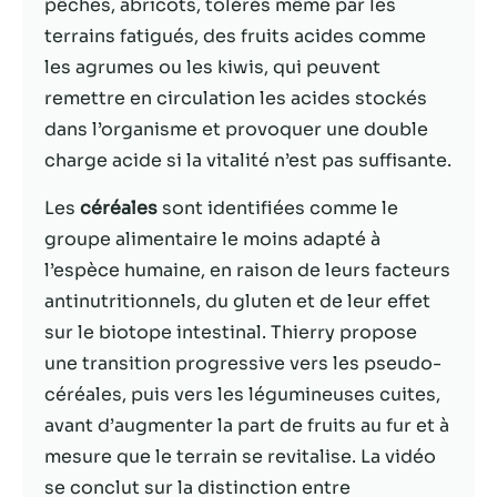
possible lors
pêches, abricots, tolérés même par les
de votre visite.
terrains fatigués, des fruits acides comme
Si vous refusez
les agrumes ou les kiwis, qui peuvent
ces cookies,
certaines
remettre en circulation les acides stockés
fonctionnalités
dans l’organisme et provoquer une double
disparaîtront
charge acide si la vitalité n’est pas suffisante.
du site Web.
Les
céréales
sont identifiées comme le
groupe alimentaire le moins adapté à
Marketing
En partageant
l’espèce humaine, en raison de leurs facteurs
votre intérêt et
antinutritionnels, du gluten et de leur effet
votre
sur le biotope intestinal. Thierry propose
comportement
lorsque vous
une transition progressive vers les pseudo-
visitez notre
céréales, puis vers les légumineuses cuites,
site, vous
avant d’augmenter la part de fruits au fur et à
augmentez les
chances de
mesure que le terrain se revitalise. La vidéo
voir du
se conclut sur la distinction entre