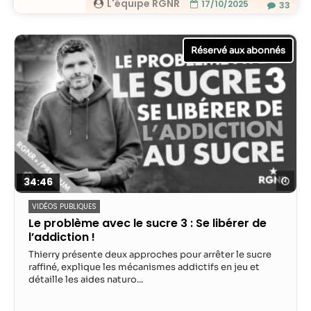
L'équipe RGNR
17/10/2025
33
Reg
34:46
VIDÉOS PUBLIQUES
Le problème avec le sucre 3 : Se libérer de
l’addiction !
Thierry présente deux approches pour arrêter le sucre
raffiné, explique les mécanismes addictifs en jeu et
détaille les aides naturo...