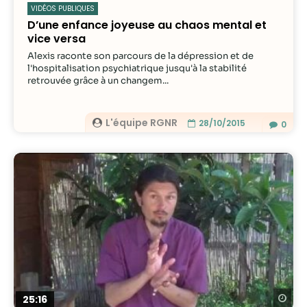
VIDÉOS PUBLIQUES
D’une enfance joyeuse au chaos mental et
vice versa
Alexis raconte son parcours de la dépression et de
l'hospitalisation psychiatrique jusqu'à la stabilité
retrouvée grâce à un changem...
L'équipe RGNR
28/10/2015
0
Re
25:16