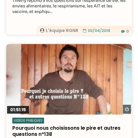
Thierry répond à vos questions sur l'espérance de vie, les
envies alimentaires, le respirianisme, les AIT et les
vaccins, et expliqu...
L'équipe RGNR
03/04/2018
0
Re
01:51:15
VIDÉOS PUBLIQUES
Pourquoi nous choisissons le pire et autres
questions n°138