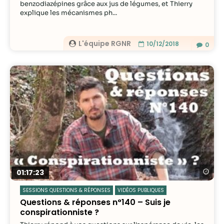
benzodiazépines grâce aux jus de légumes, et Thierry
explique les mécanismes ph...
L'équipe RGNR
10/12/2018
0
Re
01:17:23
SESSIONS QUESTIONS & RÉPONSES
VIDÉOS PUBLIQUES
Questions & réponses n°140 – Suis je
conspirationniste ?