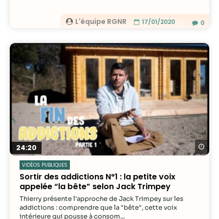
L'équipe RGNR
17/01/2020
0
Re
24:20
VIDÉOS PUBLIQUES
Sortir des addictions N°1 : la petite voix
appelée “la bête” selon Jack Trimpey
Thierry présente l'approche de Jack Trimpey sur les
addictions : comprendre que la "bête", cette voix
intérieure qui pousse à consom...