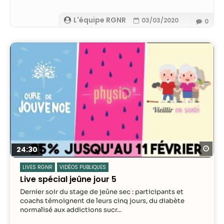
L'équipe RGNR
03/03/2020
0
Re
24:30
LIVES RGNR
VIDÉOS PUBLIQUES
Live spécial jeûne jour 5
Dernier soir du stage de jeûne sec : participants et
coachs témoignent de leurs cinq jours, du diabète
normalisé aux addictions sucr...