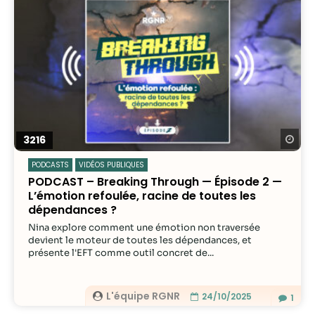
Re
3216
PODCASTS
VIDÉOS PUBLIQUES
PODCAST – Breaking Through — Épisode 2 —
L’émotion refoulée, racine de toutes les
dépendances ?
Nina explore comment une émotion non traversée
devient le moteur de toutes les dépendances, et
présente l'EFT comme outil concret de...
L'équipe RGNR
24/10/2025
1