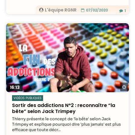
L'équipe RGNR
07/02/2020
1
Re
16:13
VIDÉOS PUBLIQUES
Sortir des addictions N°2 : reconnaître “la
bête” selon Jack Trimpey
Thierry présente le concept de 'la bête' selon Jack
Trimpey et explique pourquoi dire 'plus jamais' est plus
efficace que toute décr...