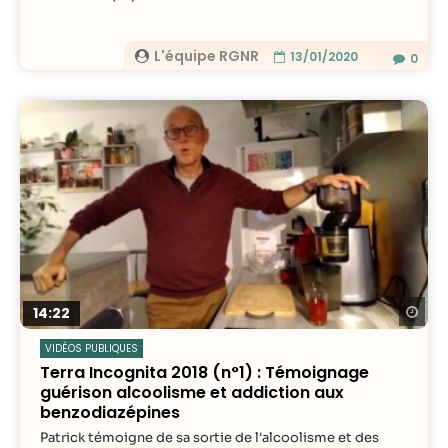
L'équipe RGNR
13/01/2020
0
Re
14:22
VIDÉOS PUBLIQUES
Terra Incognita 2018 (n°1) : Témoignage
guérison alcoolisme et addiction aux
benzodiazépines
Patrick témoigne de sa sortie de l'alcoolisme et des