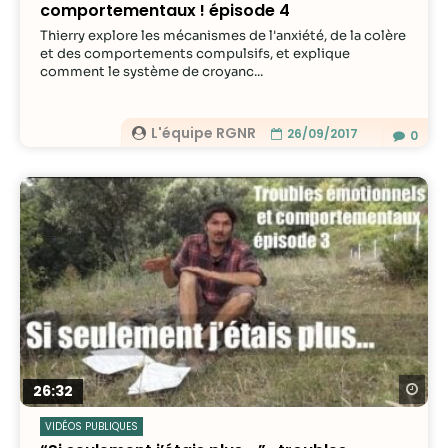
comportementaux ! épisode 4
Thierry explore les mécanismes de l'anxiété, de la colère
et des comportements compulsifs, et explique
comment le système de croyanc...
L'équipe RGNR
26/09/2017
0
Re
26:32
VIDÉOS PUBLIQUES