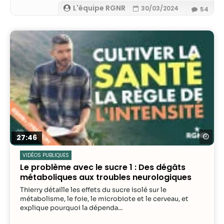
L'équipe RGNR
30/03/2024
54
Re
27:46
VIDÉOS PUBLIQUES
Le problème avec le sucre 1 : Des dégâts
métaboliques aux troubles neurologiques
Thierry détaille les effets du sucre isolé sur le
métabolisme, le foie, le microbiote et le cerveau, et
explique pourquoi la dépenda...