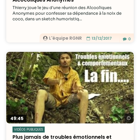
Thierry joue le jeu d'une réunion des Alcooliques
Anonymes pour confesser sa dépendance à la noix de
coco, dans un sketch humoristiq...
L'équipe RGNR
13/12/2017
0
Re
49:45
VIDÉOS PUBLIQUES
Plus jamais de troubles émotionnels et