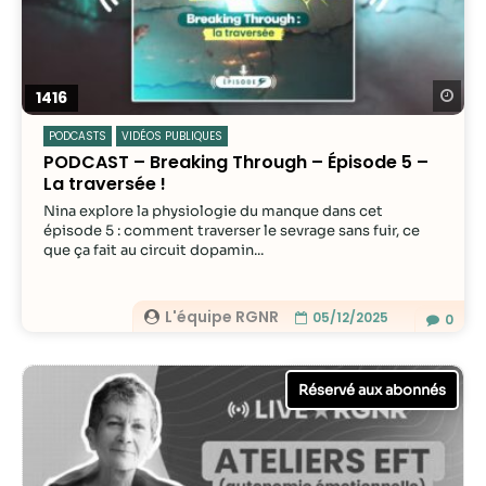
Statistiques
Afin que nous
puissions
Re
1416
améliorer la
PODCASTS
VIDÉOS PUBLIQUES
fonctionnalité
PODCAST – Breaking Through – Épisode 5 –
et la structure
La traversée !
du site Web,
en fonction
Nina explore la physiologie du manque dans cet
de la façon
épisode 5 : comment traverser le sevrage sans fuir, ce
que ça fait au circuit dopamin...
dont le site
Web est
utilisé.
L'équipe RGNR
05/12/2025
0
Experience
Afin que notre
site Web
fonctionne
aussi bien que