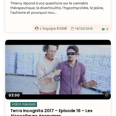
Thierry répond à vos questions sur le cannabis
thérapeutique, la diverticulite, l'hypothyroïdie, le jeûne,
l'autisme et pourquoi nou...
L'équipe RGNR
19/02/2018
0
Re
03:00
VIDÉOS PUBLIQUES
Terra Incognita 2017 – Episode 16 – Les
Alcocoliques Anonymes