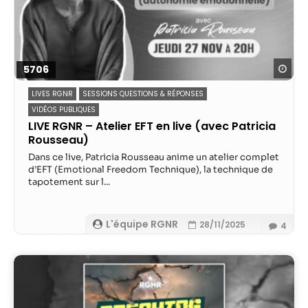
possible lors
de votre visite.
Si vous refusez
ces cookies,
certaines
Reg
5706
fonctionnalités
disparaîtront
LIVES RGNR
SESSIONS QUESTIONS & RÉPONSES
du site Web.
VIDÉOS PUBLIQUES
LIVE RGNR – Atelier EFT en live (avec Patricia
Rousseau)
Marketing
Dans ce live, Patricia Rousseau anime un atelier complet
En partageant
d’EFT (Emotional Freedom Technique), la technique de
votre intérêt et
tapotement sur l...
votre
comportement
lorsque vous
L'équipe RGNR
28/11/2025
4
visitez notre
site, vous
augmentez les
chances de
voir du