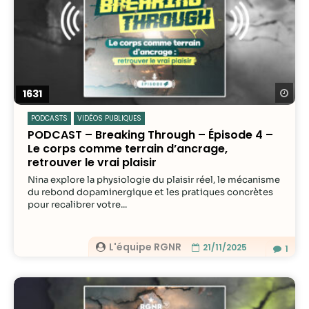
contenu et des
offres
personnalisés.
Re
1631
PODCASTS
VIDÉOS PUBLIQUES
PODCAST – Breaking Through – Épisode 4 –
Le corps comme terrain d’ancrage,
retrouver le vrai plaisir
Nina explore la physiologie du plaisir réel, le mécanisme
du rebond dopaminergique et les pratiques concrètes
pour recalibrer votre...
L'équipe RGNR
21/11/2025
1