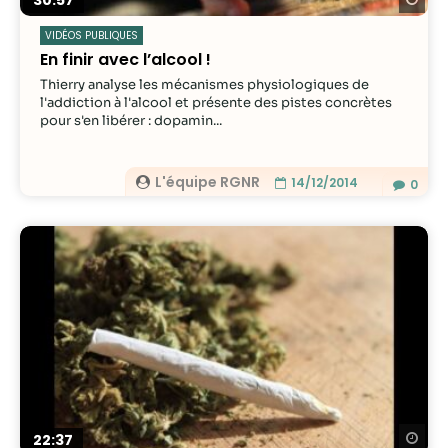
30:57
VIDÉOS PUBLIQUES
En finir avec l’alcool !
Thierry analyse les mécanismes physiologiques de
l'addiction à l'alcool et présente des pistes concrètes
pour s'en libérer : dopamin...
L'équipe RGNR
14/12/2014
0
Re
22:37