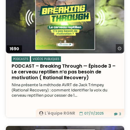
Re
1690
PODCASTS
VIDÉOS PUBLIQUES
PODCAST – Breaking Through — Épisode 3 –
Le cerveau reptilien n’a pas besoin de
motivation ( Rational Recovery)
Nina présente la méthode AVRT de Jack Trimpey
(Rational Recovery) : comment identifier la voix du
cerveau reptilien pour cesser de l...
L'équipe RGNR
07/11/2025
3