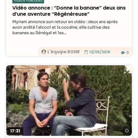
VIDÉOS PUBLIQUES
Vidéo annonce : “Donne la banane” deux ans
d’une aventure “Régénéreuse”
Myriam annonce son retour en vidéo : deux ans après
avoir arrêté l'alcool et la cocaïne, elle cultive des
bananes au Sénégal et les...
L'équipe RGNR
12/05/2016
0
Re
17:31