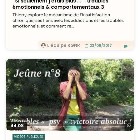
“Si seulement j’étais plus …” . troubles
émotionnels & comportementaux 3
Thierry explore le mécanisme de l'insatisfaction
chronique, ses liens avec les addictions et les troubles
émotionnels, et comment re...
L'équipe RGNR
23/09/2017
1
Re
44:08
VIDÉOS PUBLIQUES