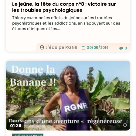
Le jeûne, la fête du corps n°8 : victoire sur
les troubles psychologiques
Thierry examine les effets du jeûne sur les troubles
psychiatriques et les addictions, en s'appuyant sur des
études cliniques et les...
L'équipe RGNR
30/05/2016
0
Re
01:39