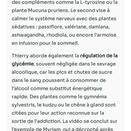
possible lors
des compléments comme la L-tyrosine ou la
de votre visite.
plante Mucuna pruriens. Le second vise à
Si vous refusez
calmer le système nerveux avec des plantes
ces cookies,
certaines
sédatives : passiflore, valériane, damiana,
fonctionnalités
ashwagandha, rhodiola, ou encore l’armoise
disparaîtront
en infusion pour le sommeil.
du site Web.
Thierry aborde également la
régulation de la
glycémie
, souvent négligée dans le sevrage
Marketing
En partageant
alcoolique, car les pics et chutes de sucre
votre intérêt et
dans le sang poussent à consommer de
votre
l’alcool comme substitut énergétique
comportement
lorsque vous
rapide. Des plantes comme le gymnéma
visitez notre
sylvestris, le kudzu ou le chêne à gland sont
site, vous
citées pour leur action reconnue sur la
augmentez les
chances de
sortie de l’addiction. La vidéo se conclut sur
voir du
l’exemple de Myriam, qui a décroché après