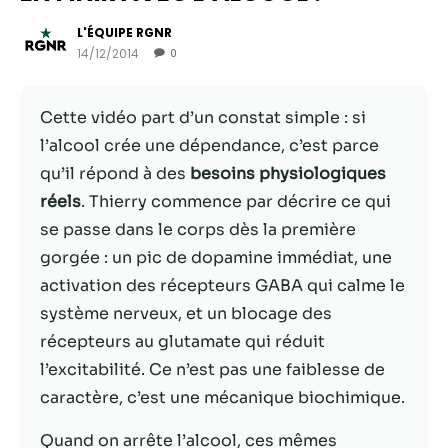
L'ÉQUIPE RGNR
14/12/2014
0
Cette vidéo part d’un constat simple : si
l’alcool crée une dépendance, c’est parce
qu’il répond à des
besoins physiologiques
réels
. Thierry commence par décrire ce qui
se passe dans le corps dès la première
gorgée : un pic de dopamine immédiat, une
Nécessaire
activation des récepteurs GABA qui calme le
Ces cookies ne
système nerveux, et un blocage des
sont pas
facultatifs. Ils
récepteurs au glutamate qui réduit
sont
l’excitabilité. Ce n’est pas une faiblesse de
nécessaires au
caractère, c’est une mécanique biochimique.
fonctionnement
du site Web.
Quand on arrête l’alcool, ces mêmes