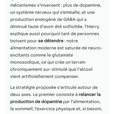
mécanismes s’inversent : plus de dopamine,
Statistiques
un système nerveux qui s’emballe, et une
Afin que nous
production endogène de GABA qui a
puissions
diminué faute d’avoir été sollicitée. Thierry
améliorer la
fonctionnalité
explique aussi pourquoi tant de personnes
et la structure
boivent pour
se détendre
: notre
du site Web,
alimentation moderne est saturée de neuro-
en fonction
de la façon
excitants comme le glutamate
dont le site
monosodique, ce qui crée un terrain
Web est
chroniquement sur-stimulé que l’alcool
utilisé.
vient artificiellement compenser.
La stratégie proposée s’articule autour de
Experience
Afin que notre
deux axes. Le premier consiste à
relancer la
site Web
production de dopamine
par l’alimentation,
fonctionne
le sommeil, l’exercice physique et, si besoin,
aussi bien que