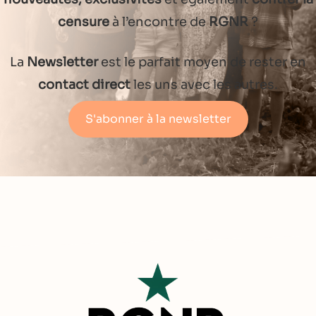
censure
à l’encontre de
RGNR
?
La
Newsletter
est le parfait moyen de rester en
contact direct
les uns avec les autres.
S'abonner à la newsletter