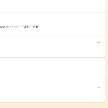
→
 avec le code REGENERE10
→
→
→