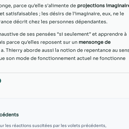
possible lors
 ronge, parce qu’elle s’alimente de
projections imaginair
de votre visite.
Si vous refusez
t satisfaisables ; les désirs de l’imaginaire, eux, ne le
ces cookies,
érance décrit chez les personnes dépendantes.
certaines
fonctionnalités
xhaustive de ses pensées “si seulement” et apprendre à
disparaîtront
mais parce qu’elles reposent sur un
mensonge de
du site Web.
n a. Thierry aborde aussi la notion de repentance au sen
 que son mode de fonctionnement actuel ne fonctionne
Marketing
En partageant
votre intérêt et
O
votre
comportement
lorsque vous
visitez notre
site, vous
augmentez les
écédents
chances de
voir du
sur les réactions suscitées par les volets précédents,