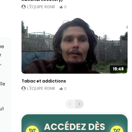
L'ÉQUIPE RGNR
0
me
e
,
19:48
Tabac et addictions
lle
L'ÉQUIPE RGNR
0
t
ui