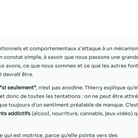
Statistiques
Afin que nous
puissions
améliorer la
fonctionnalité
et la structure
émotionnels et comportementaux s’attaque à un mécanis
du site Web,
’un constat simple, à savoir que nous passons une grand
en fonction
de la façon
us avons, ce que nous sommes et ce que les autres font
dont le site
 devrait être.
Web est
utilisé.
“si seulement”
, n’est pas anodine. Thierry explique qu’e
 et donc de toutes les tentations : on ne peut être attiré
esque toujours d’un sentiment préalable de manque. C’es
Experience
Afin que notre
s addictifs
(alcool, nourriture, cannabis, jeux vidéo) q
site Web
fonctionne
aussi bien que
le qui est motrice, parce qu’elle pointe vers des