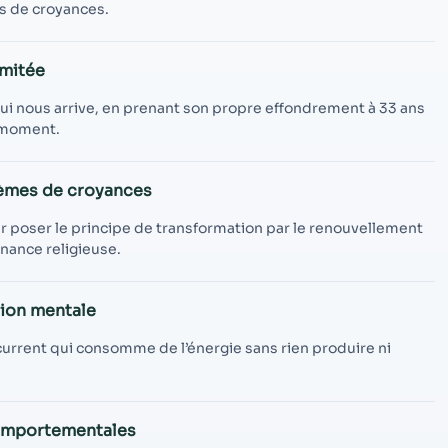
contenu et des
 de croyances.
offres
personnalisés.
imitée
ui nous arrive, en prenant son propre effondrement à 33 ans
 moment.
tèmes de croyances
r poser le principe de transformation par le renouvellement
ance religieuse.
tion mentale
urrent qui consomme de l’énergie sans rien produire ni
 comportementales