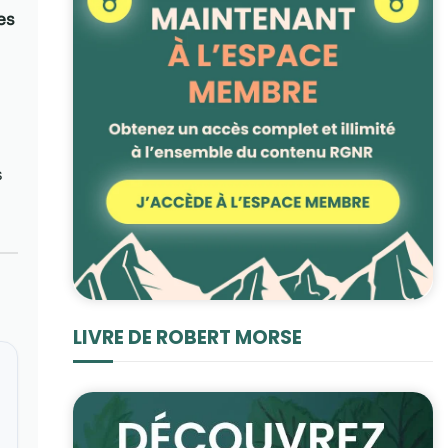
es
s
LIVRE DE ROBERT MORSE