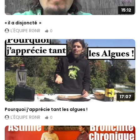
15:12
« il a disjoncté »
L'ÉQUIPE RGNR
0
17:07
Pourquoi j’apprécie tant les algues !
L'ÉQUIPE RGNR
0