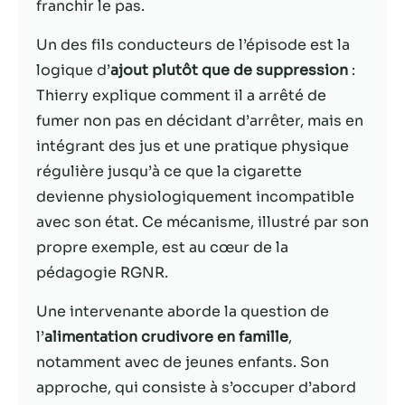
franchir le pas.
Statistiques
Un des fils conducteurs de l’épisode est la
Afin que nous
logique d’
ajout plutôt que de suppression
:
puissions
Thierry explique comment il a arrêté de
améliorer la
fonctionnalité
fumer non pas en décidant d’arrêter, mais en
et la structure
intégrant des jus et une pratique physique
du site Web,
régulière jusqu’à ce que la cigarette
en fonction
de la façon
devienne physiologiquement incompatible
dont le site
avec son état. Ce mécanisme, illustré par son
Web est
propre exemple, est au cœur de la
utilisé.
pédagogie RGNR.
Une intervenante aborde la question de
Experience
Afin que notre
l’
alimentation crudivore en famille
,
site Web
notamment avec de jeunes enfants. Son
fonctionne
approche, qui consiste à s’occuper d’abord
aussi bien que