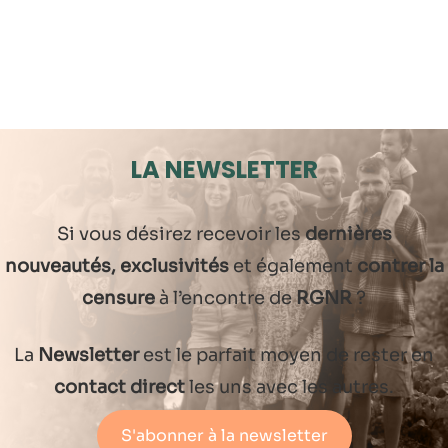
LA NEWSLETTER
Si vous désirez recevoir les
dernières
nouveautés, exclusivités
et également
contrer la
censure
à l’encontre de
RGNR
?
La
Newsletter
est le parfait moyen de rester en
contact direct
les uns avec les autres.
S'abonner à la newsletter