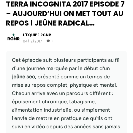
TERRA INCOGNITA 2017 EPISODE 7
– AUJOURD’HUI ON MET TOUT AU
REPOS ! JEÛNE RADICAL…
L'ÉQUIPE RGNR
04/12/2017
0
Cet épisode suit plusieurs participants au fil
d’une journée marquée par le début d’un
jeûne sec
, présenté comme un temps de
Nécessaire
mise au repos complet, physique et mental.
Ces cookies ne
Chacun arrive avec un parcours différent :
sont pas
facultatifs. Ils
épuisement chronique, tabagisme,
sont
alimentation industrielle, ou simplement
nécessaires au
l’envie de mettre en pratique ce qu’ils ont
fonctionnement
du site Web.
suivi en vidéo depuis des années sans jamais