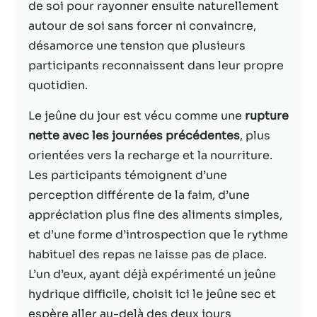
possible lors
de soi pour rayonner ensuite naturellement
de votre visite.
autour de soi sans forcer ni convaincre,
Si vous refusez
désamorce une tension que plusieurs
ces cookies,
certaines
participants reconnaissent dans leur propre
fonctionnalités
quotidien.
disparaîtront
du site Web.
Le jeûne du jour est vécu comme une
rupture
nette avec les journées précédentes
, plus
Marketing
orientées vers la recharge et la nourriture.
En partageant
Les participants témoignent d’une
votre intérêt et
perception différente de la faim, d’une
votre
appréciation plus fine des aliments simples,
comportement
lorsque vous
et d’une forme d’introspection que le rythme
visitez notre
habituel des repas ne laisse pas de place.
site, vous
L’un d’eux, ayant déjà expérimenté un jeûne
augmentez les
chances de
hydrique difficile, choisit ici le jeûne sec et
voir du
espère aller au-delà des deux jours