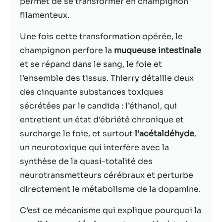
permet de se transformer en champignon
filamenteux.
Statistiques
Afin que nous
Une fois cette transformation opérée, le
puissions
champignon perfore la
muqueuse intestinale
améliorer la
et se répand dans le sang, le foie et
fonctionnalité
et la structure
l’ensemble des tissus. Thierry détaille deux
du site Web,
des cinquante substances toxiques
en fonction
sécrétées par le candida : l’éthanol, qui
de la façon
dont le site
entretient un état d’ébriété chronique et
Web est
surcharge le foie, et surtout
l’acétaldéhyde
,
utilisé.
un neurotoxique qui interfère avec la
synthèse de la quasi-totalité des
Experience
neurotransmetteurs cérébraux et perturbe
Afin que notre
directement le métabolisme de la dopamine.
site Web
fonctionne
C’est ce mécanisme qui explique pourquoi la
aussi bien que