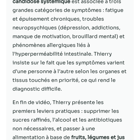
possible lors
candidose systémique
est associée à trois
de votre visite.
grandes catégories de symptômes : fatigue
Si vous refusez
et épuisement chroniques, troubles
ces cookies,
certaines
neuropsychiques (dépression, addictions,
fonctionnalités
manque de motivation, brouillard mental) et
disparaîtront
phénomènes allergiques liés à
du site Web.
l’hyperperméabilité intestinale. Thierry
insiste sur le fait que les symptômes varient
Marketing
d’une personne à l’autre selon les organes et
En partageant
tissus touchés en priorité, ce qui rend le
votre intérêt et
votre
diagnostic difficile.
comportement
lorsque vous
En fin de vidéo, Thierry présente les
visitez notre
premiers leviers pratiques : supprimer les
site, vous
sucres raffinés, l’alcool et les antibiotiques
augmentez les
chances de
non nécessaires, et passer à une
voir du
alimentation à base de
fruits, légumes et jus