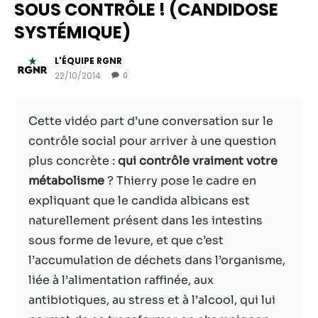
SOUS CONTRÔLE ! (CANDIDOSE
SYSTÉMIQUE)
L'ÉQUIPE RGNR
22/10/2014
0
Cette vidéo part d’une conversation sur le
contrôle social pour arriver à une question
plus concrète :
qui contrôle vraiment votre
métabolisme
? Thierry pose le cadre en
Nécessaire
expliquant que le candida albicans est
Ces cookies ne
naturellement présent dans les intestins
sont pas
sous forme de levure, et que c’est
facultatifs. Ils
sont
l’accumulation de déchets dans l’organisme,
nécessaires au
liée à l’alimentation raffinée, aux
fonctionnement
antibiotiques, au stress et à l’alcool, qui lui
du site Web.