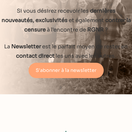
Si vous désirez recevoir les
dernières
nouveautés, exclusivités
et également
contrer la
censure
à l’encontre de
RGNR
?
La
Newsletter
est le parfait moyen de rester en
contact direct
les uns avec les autres.
S'abonner à la newsletter