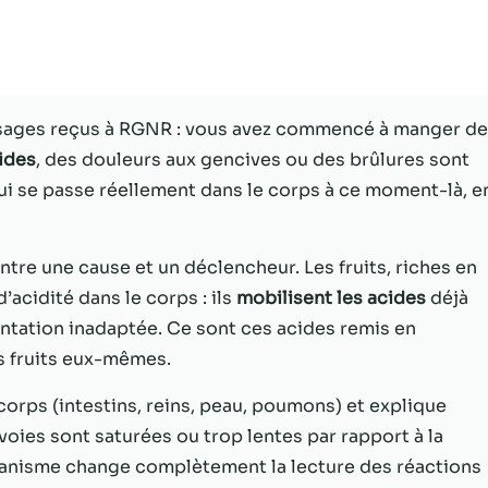
Statistiques
Afin que nous
puissions
améliorer la
ssages reçus à RGNR : vous avez commencé à manger d
fonctionnalité
ides
, des douleurs aux gencives ou des brûlures sont
et la structure
du site Web,
ui se passe réellement dans le corps à ce moment-là, e
en fonction
de la façon
dont le site
entre une cause et un déclencheur. Les fruits, riches en
Web est
’acidité dans le corps : ils
mobilisent les acides
déjà
utilisé.
ntation inadaptée. Ce sont ces acides remis en
s fruits eux-mêmes.
Experience
Afin que notre
orps (intestins, reins, peau, poumons) et explique
site Web
ies sont saturées ou trop lentes par rapport à la
fonctionne
anisme change complètement la lecture des réactions
aussi bien que