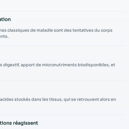
contenu et des
offres
personnalisés.
ation
ômes classiques de maladie sont des tentatives du corps
ents.
epos digestif, apport de micronutriments biodisponibles, et
s acides stockés dans les tissus, qui se retrouvent alors en
ations réagissent