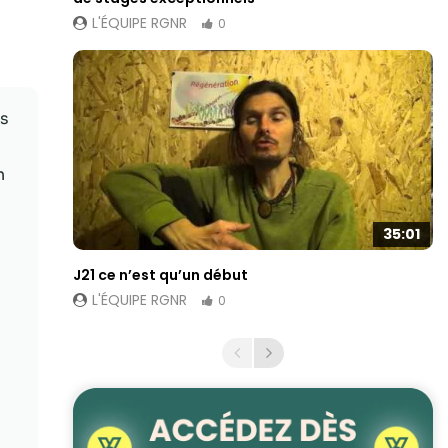
L'ÉQUIPE RGNR
0
es
n
35:01
J21 ce n’est qu’un début
L'ÉQUIPE RGNR
0