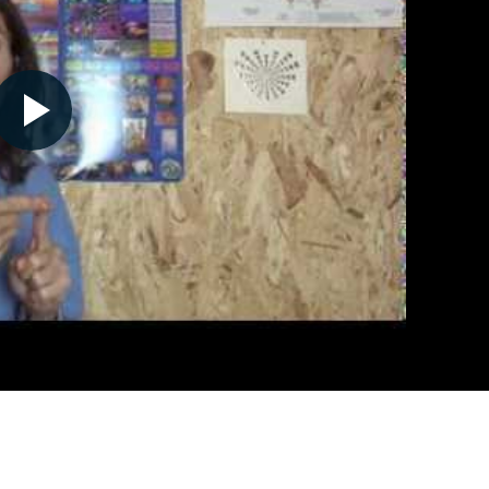
Nécessaire
Ces cookies ne
sont pas
facultatifs. Ils
sont
nécessaires au
fonctionnement
du site Web.