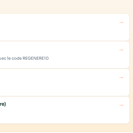
→
→
 avec le code REGENERE10
→
→
re)