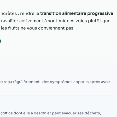
possible lors
de votre visite.
Si vous refusez
ncrètes : rendre la
transition alimentaire progressive
ces cookies,
travailler activement à soutenir ces voies plutôt que
certaines
es fruits ne vous conviennent pas.
fonctionnalités
disparaîtront
du site Web.
O
Marketing
En partageant
votre intérêt et
votre
comportement
ge reçu régulièrement : des symptômes apparus après avoir
lorsque vous
visitez notre
site, vous
augmentez les
chances de
voir du
 reçoit ce dont elle a besoin et peut évacuer ses déchets,