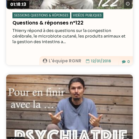
Re
01:18:13
SESSIONS QUESTIONS & RÉPONSES
VIDÉOS PUBLIQUES
Questions & réponses n°122
Thierry répond à des questions sur la congestion
cérébrale, le microbiote cutané, les produits animaux et
la gestion des intestins a...
L'équipe RGNR
12/01/2016
0