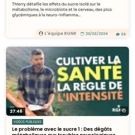
Thierry détaille les effets du sucre isolé sur le
métabolisme, le microbiote et le cerveau, des pics
glycémiques à la neuro-inflamma...
L'équipe RGNR
20/03/2024
55
Re
27:46
VIDÉOS PUBLIQUES
Le problème avec le sucre 1 : Des dégâts