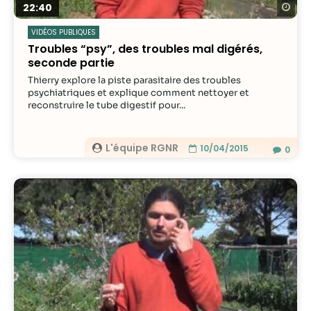
Re
22:40
VIDÉOS PUBLIQUES
Troubles “psy”, des troubles mal digérés,
seconde partie
Thierry explore la piste parasitaire des troubles
psychiatriques et explique comment nettoyer et
reconstruire le tube digestif pour...
L'équipe RGNR
10/04/2015
0