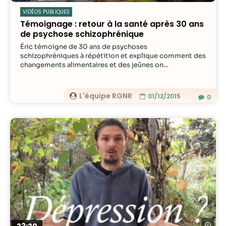
VIDÉOS PUBLIQUES
Témoignage : retour à la santé après 30 ans
de psychose schizophrénique
Éric témoigne de 30 ans de psychoses
schizophréniques à répétition et explique comment des
changements alimentaires et des jeûnes on...
L'équipe RGNR
01/12/2015
0
Re
23:20