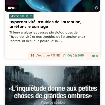
Re
18:00
VIDÉOS PUBLIQUES
Hyperactivité, troubles de l’attention,
arrêtons le carnage
Thierry analyse les causes physiologiques de
l'hyperactivité et des troubles de l'attention chez
l'enfant, et explique pourquoi la R...
L'équipe RGNR
06/02/2015
0