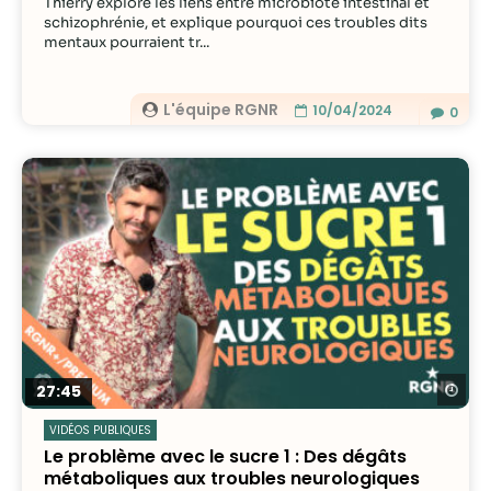
Thierry explore les liens entre microbiote intestinal et
schizophrénie, et explique pourquoi ces troubles dits
mentaux pourraient tr...
L'équipe RGNR
10/04/2024
0
Re
27:45
VIDÉOS PUBLIQUES
Le problème avec le sucre 1 : Des dégâts
métaboliques aux troubles neurologiques