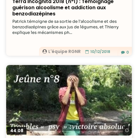
Terra Incognita 2018 (n°1) : Témoignage
guérison alcoolisme et addiction aux
benzodiazépines
Patrick témoigne de sa sortie de l'alcoolisme et des
benzodiazépines grâce aux jus de légumes, et Thierry
explique les mécanismes ph...
L'équipe RGNR
10/12/2018
0
Re
44:08