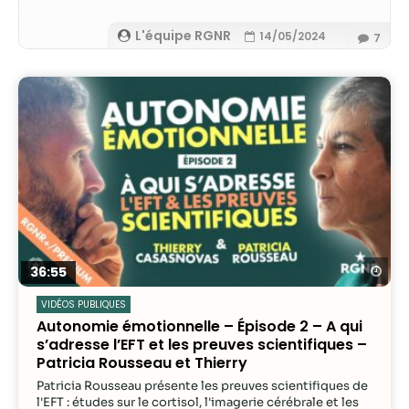
possible lors
de votre visite.
L'équipe RGNR
14/05/2024
7
Si vous refusez
ces cookies,
certaines
fonctionnalités
disparaîtront
du site Web.
Marketing
En partageant
votre intérêt et
votre
Re
36:55
comportement
lorsque vous
VIDÉOS PUBLIQUES
visitez notre
Autonomie émotionnelle – Épisode 2 – A qui
site, vous
s’adresse l’EFT et les preuves scientifiques –
augmentez les
Patricia Rousseau et Thierry
chances de
Patricia Rousseau présente les preuves scientifiques de
voir du
l'EFT : études sur le cortisol, l'imagerie cérébrale et les