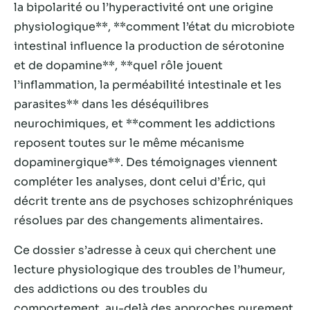
la bipolarité ou l’hyperactivité ont une origine
physiologique**, **comment l’état du microbiote
intestinal influence la production de sérotonine
et de dopamine**, **quel rôle jouent
l’inflammation, la perméabilité intestinale et les
parasites** dans les déséquilibres
neurochimiques, et **comment les addictions
reposent toutes sur le même mécanisme
dopaminergique**. Des témoignages viennent
compléter les analyses, dont celui d’Éric, qui
Nécessaire
décrit trente ans de psychoses schizophréniques
Ces cookies ne
résolues par des changements alimentaires.
sont pas
facultatifs. Ils
sont
Ce dossier s’adresse à ceux qui cherchent une
nécessaires au
lecture physiologique des troubles de l’humeur,
fonctionnement
des addictions ou des troubles du
du site Web.
comportement, au-delà des approches purement