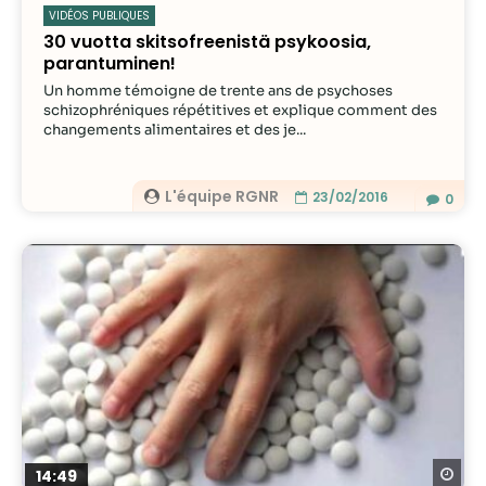
VIDÉOS PUBLIQUES
30 vuotta skitsofreenistä psykoosia,
parantuminen!
Un homme témoigne de trente ans de psychoses
schizophréniques répétitives et explique comment des
changements alimentaires et des je...
L'équipe RGNR
23/02/2016
0
Re
14:49