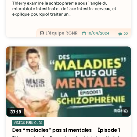
Thierry examine la schizophrénie sous l'angle du
microbiote intestinal et de l'axe intestin-cerveau, et
explique pourquoi traiter un...
L'équipe RGNR
10/04/2024
22
Re
37:19
VIDÉOS PUBLIQUES
Des “maladies” pas si mentales – Épisode 1