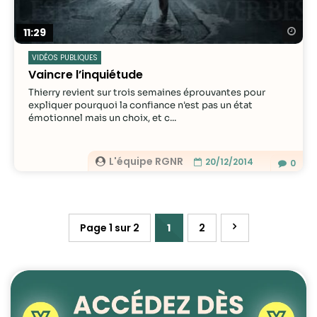
Re
11:29
VIDÉOS PUBLIQUES
Vaincre l’inquiétude
Thierry revient sur trois semaines éprouvantes pour
expliquer pourquoi la confiance n'est pas un état
émotionnel mais un choix, et c...
L'équipe RGNR
20/12/2014
0
Page 1 sur 2
1
2