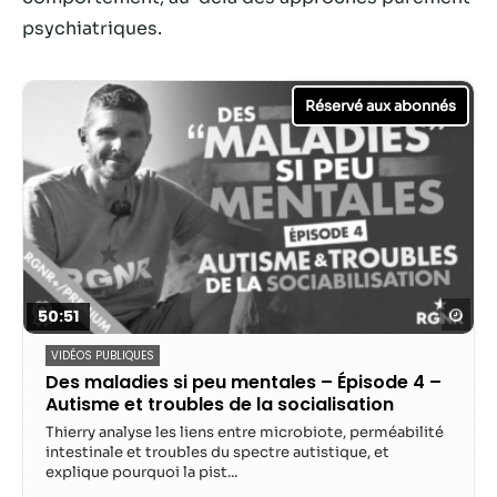
psychiatriques.
Statistiques
Afin que nous
puissions
améliorer la
fonctionnalité
et la structure
du site Web,
en fonction
de la façon
dont le site
Web est
utilisé.
Reg
50:51
VIDÉOS PUBLIQUES
Des maladies si peu mentales – Épisode 4 –
Experience
Autisme et troubles de la socialisation
Afin que notre
site Web
Thierry analyse les liens entre microbiote, perméabilité
fonctionne
intestinale et troubles du spectre autistique, et
explique pourquoi la pist...
aussi bien que