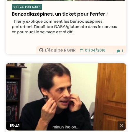
VIDÉOS PUBLIQUES
Benzodiazépines, un ticket pour l’enfer !
Thierry explique comment les benzodiazépines
perturbent l'équilibre GABA/glutamate dans le cerveau
et pourquoi le sevrage est si dif...
L'équipe RGNR
01/04/2016
1
Re
15:41