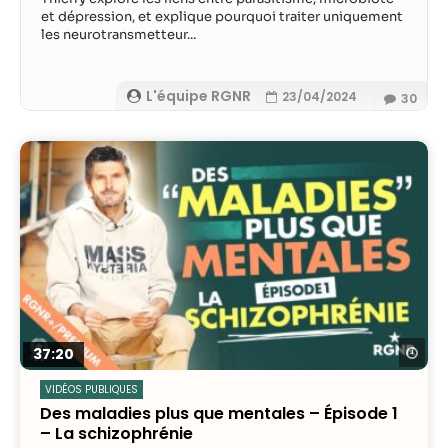
et dépression, et explique pourquoi traiter uniquement
les neurotransmetteur...
L'équipe RGNR
23/04/2024
30
Re
37:20
VIDÉOS PUBLIQUES
Des maladies plus que mentales – Épisode 1
– La schizophrénie