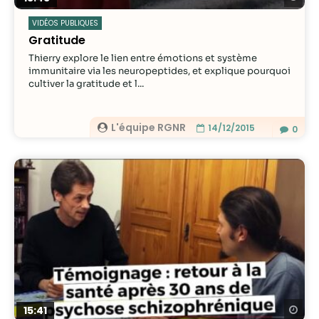
VIDÉOS PUBLIQUES
Gratitude
Thierry explore le lien entre émotions et système
immunitaire via les neuropeptides, et explique pourquoi
cultiver la gratitude et l...
L'équipe RGNR
14/12/2015
0
Re
15:41