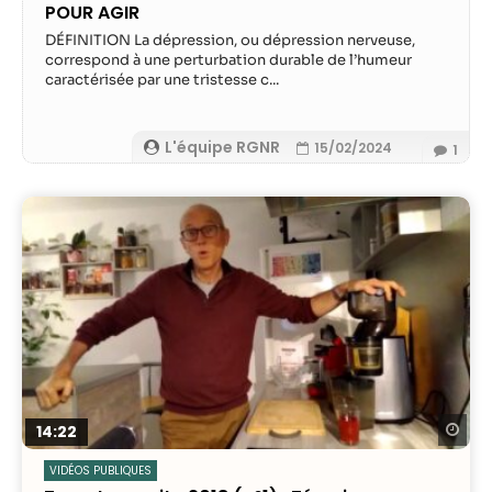
POUR AGIR
DÉFINITION La dépression, ou dépression nerveuse,
correspond à une perturbation durable de l’humeur
caractérisée par une tristesse c...
L'équipe RGNR
15/02/2024
1
Re
14:22
VIDÉOS PUBLIQUES