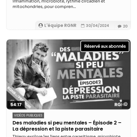
inflammation, microbiote, rythme circadien et
mitochondries, pour compren...
L'équipe RGNR
30/04/2024
20
Reg
54:17
VIDÉOS PUBLIQUES
Des maladies si peu mentales – Épisode 2 –
La dépression et la piste parasitaire
Thierry explore les liens entre parasitisme, microbiote