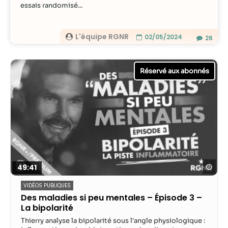
contenu et des
essais randomisé...
offres
personnalisés.
L'équipe RGNR
02/05/2024
26
Reg
49:41
VIDÉOS PUBLIQUES
Des maladies si peu mentales – Épisode 3 –
La bipolarité
Thierry analyse la bipolarité sous l'angle physiologique :