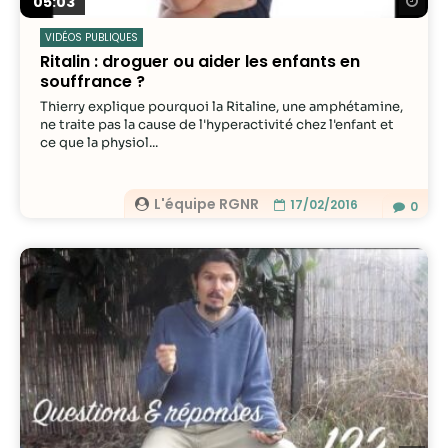
Re
05:03
VIDÉOS PUBLIQUES
Ritalin : droguer ou aider les enfants en
souffrance ?
Thierry explique pourquoi la Ritaline, une amphétamine,
ne traite pas la cause de l'hyperactivité chez l'enfant et
ce que la physiol...
L'équipe RGNR
17/02/2016
0