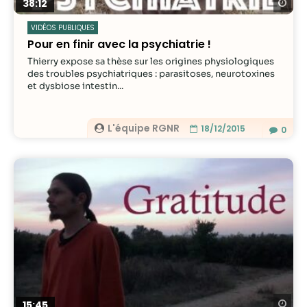
Re
38:12
VIDÉOS PUBLIQUES
Pour en finir avec la psychiatrie !
Thierry expose sa thèse sur les origines physiologiques
des troubles psychiatriques : parasitoses, neurotoxines
et dysbiose intestin...
L'équipe RGNR
18/12/2015
0
Re
15:45