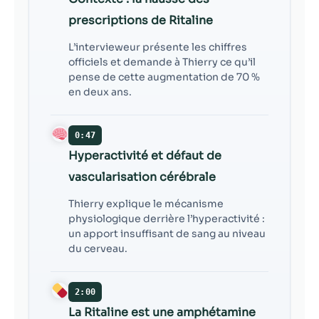
contenu et des
offres
prescriptions de Ritaline
personnalisés.
L’intervieweur présente les chiffres
officiels et demande à Thierry ce qu’il
pense de cette augmentation de 70 %
en deux ans.
0:47
Hyperactivité et défaut de
vascularisation cérébrale
Thierry explique le mécanisme
physiologique derrière l’hyperactivité :
un apport insuffisant de sang au niveau
du cerveau.
2:00
La Ritaline est une amphétamine