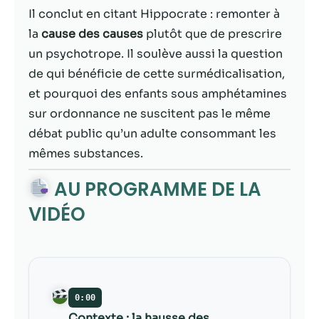
possible lors
Il conclut en citant Hippocrate : remonter à
de votre visite.
Si vous refusez
la
cause des causes
plutôt que de prescrire
ces cookies,
un psychotrope. Il soulève aussi la question
certaines
de qui bénéficie de cette surmédicalisation,
fonctionnalités
disparaîtront
et pourquoi des enfants sous amphétamines
du site Web.
sur ordonnance ne suscitent pas le même
débat public qu’un adulte consommant les
mêmes substances.
Marketing
En partageant
AU PROGRAMME DE LA
votre intérêt et
votre
VIDÉO
comportement
lorsque vous
visitez notre
site, vous
augmentez les
chances de
0:00
voir du
Contexte : la hausse des