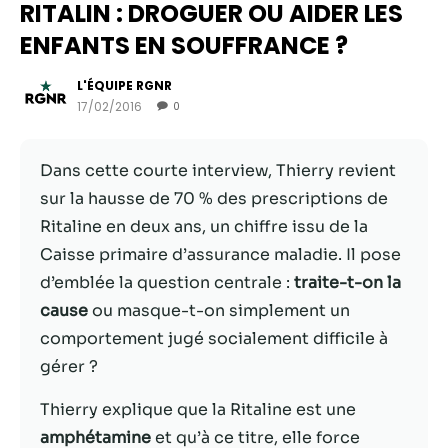
RITALIN : DROGUER OU AIDER LES
ENFANTS EN SOUFFRANCE ?
L'ÉQUIPE RGNR
17/02/2016
0
Dans cette courte interview, Thierry revient
sur la hausse de 70 % des prescriptions de
Ritaline en deux ans, un chiffre issu de la
Caisse primaire d’assurance maladie. Il pose
Nécessaire
d’emblée la question centrale :
traite-t-on la
Ces cookies ne
cause
ou masque-t-on simplement un
sont pas
comportement jugé socialement difficile à
facultatifs. Ils
sont
gérer ?
nécessaires au
fonctionnement
Thierry explique que la Ritaline est une
du site Web.
amphétamine
et qu’à ce titre, elle force