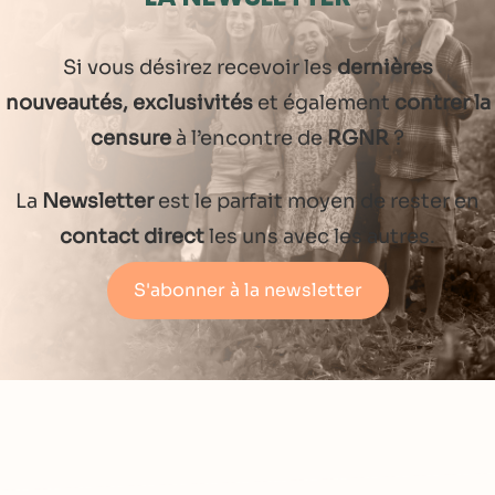
Si vous désirez recevoir les
dernières
nouveautés, exclusivités
et également
contrer la
censure
à l’encontre de
RGNR
?
La
Newsletter
est le parfait moyen de rester en
contact direct
les uns avec les autres.
S'abonner à la newsletter