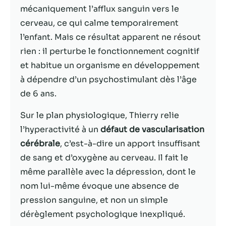
mécaniquement l’afflux sanguin vers le
Statistiques
cerveau, ce qui calme temporairement
Afin que nous
l’enfant. Mais ce résultat apparent ne résout
puissions
rien : il perturbe le fonctionnement cognitif
améliorer la
et habitue un organisme en développement
fonctionnalité
et la structure
à dépendre d’un psychostimulant dès l’âge
du site Web,
de 6 ans.
en fonction
de la façon
Sur le plan physiologique, Thierry relie
dont le site
Web est
l’hyperactivité à un
défaut de vascularisation
utilisé.
cérébrale
, c’est-à-dire un apport insuffisant
de sang et d’oxygène au cerveau. Il fait le
même parallèle avec la dépression, dont le
Experience
Afin que notre
nom lui-même évoque une absence de
site Web
pression sanguine, et non un simple
fonctionne
dérèglement psychologique inexpliqué.
aussi bien que