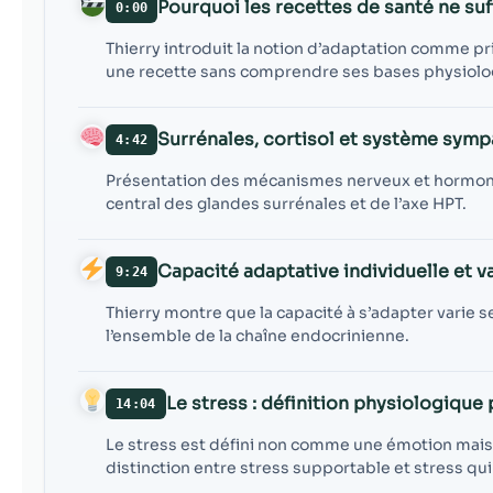
Pourquoi les recettes de santé ne suf
0:00
Thierry introduit la notion d’adaptation comme p
une recette sans comprendre ses bases physiol
Surrénales, cortisol et système sym
4:42
Présentation des mécanismes nerveux et hormonau
central des glandes surrénales et de l’axe HPT.
Capacité adaptative individuelle et va
9:24
Thierry montre que la capacité à s’adapter varie s
l’ensemble de la chaîne endocrinienne.
Le stress : définition physiologique
14:04
Le stress est défini non comme une émotion ma
distinction entre stress supportable et stress qu