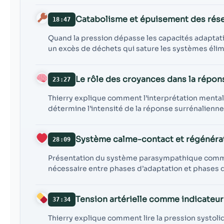
Catabolisme et épuisement des rés
18:47
Quand la pression dépasse les capacités adaptat
un excès de déchets qui sature les systèmes élim
Le rôle des croyances dans la répon
23:27
Thierry explique comment l’interprétation mentale
détermine l’intensité de la réponse surrénalienne
Système calme-contact et régénéra
28:09
Présentation du système parasympathique comme e
nécessaire entre phases d’adaptation et phases 
Tension artérielle comme indicateur
37:34
Thierry explique comment lire la pression systoliq