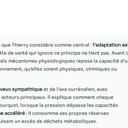
Statistiques
Afin que nous
puissions
améliorer la
fonctionnalité
et la structure
pe que Thierry considère comme central :
l’adaptation es
du site Web,
ette de santé qui ignore ce principe ne tient pas. Avant 
en fonction
de la façon
quels mécanismes physiologiques repose la capacité d’u
dont le site
onnement, qu’elles soient physiques, chimiques ou
Web est
utilisé.
rveux sympathique
et de l’axe surrénalien, avec
me acteurs principaux. Il explique comment chaque
Experience
Afin que notre
ourquoi, lorsque la pression dépasse les capacités
site Web
e accéléré
: il consomme ses propres réserves
fonctionne
uisant un excès de déchets métaboliques.
aussi bien que