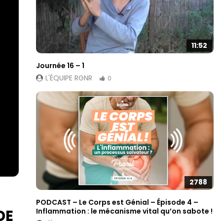
11:52
Journée 16 – 1
L'ÉQUIPE RGNR
0
2788
PODCAST – Le Corps est Génial – Épisode 4 –
Inflammation : le mécanisme vital qu’on sabote !
DE