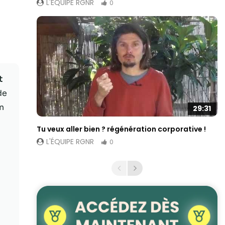
L'ÉQUIPE RGNR
0
t
de
n
29:31
Tu veux aller bien ? régénération corporative !
L'ÉQUIPE RGNR
0