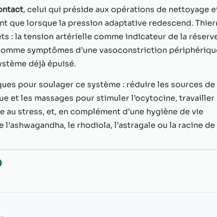
possible lors
ontact
, celui qui préside aux opérations de nettoyage e
de votre visite.
Si vous refusez
ent que lorsque la pression adaptative redescend. Thier
ces cookies,
s : la tension artérielle comme indicateur de la réserv
certaines
he comme symptômes d’une vasoconstriction périphériqu
fonctionnalités
disparaîtront
système déjà épuisé.
du site Web.
iques pour soulager ce système : réduire les sources de
ue et les massages pour stimuler l’ocytocine, travailler
Marketing
se au stress, et, en complément d’une hygiène de vie
En partageant
l’ashwagandha, le rhodiola, l’astragale ou la racine de
votre intérêt et
votre
comportement
lorsque vous
O
visitez notre
site, vous
augmentez les
chances de
voir du