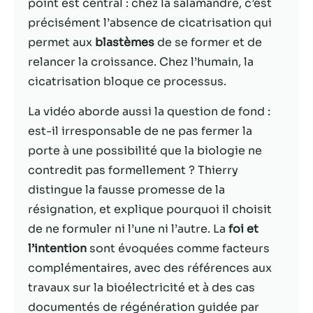
possible lors
point est central : chez la salamandre, c’est
de votre visite.
précisément l’absence de cicatrisation qui
Si vous refusez
permet aux
blastèmes
de se former et de
ces cookies,
certaines
relancer la croissance. Chez l’humain, la
fonctionnalités
cicatrisation bloque ce processus.
disparaîtront
du site Web.
La vidéo aborde aussi la question de fond :
est-il irresponsable de ne pas fermer la
porte à une possibilité que la biologie ne
Marketing
En partageant
contredit pas formellement ? Thierry
votre intérêt et
distingue la fausse promesse de la
votre
résignation, et explique pourquoi il choisit
comportement
lorsque vous
de ne formuler ni l’une ni l’autre. La
foi et
visitez notre
l’intention
sont évoquées comme facteurs
site, vous
complémentaires, avec des références aux
augmentez les
chances de
travaux sur la bioélectricité et à des cas
voir du
documentés de régénération guidée par