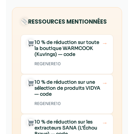
RESSOURCES MENTIONNÉES
→
10 % de réduction sur toute
la boutique WARMCOOK
(Kuvings) — code
REGENERE10
→
10 % de réduction sur une
sélection de produits VIDYA
— code
REGENERE10
→
10 % de réduction sur les
extracteurs SANA (L’Échou
Brave) — code