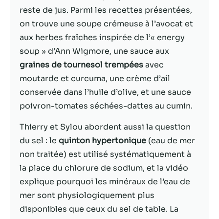
reste de jus. Parmi les recettes présentées,
Statistiques
on trouve une soupe crémeuse à l’avocat et
Afin que nous
aux herbes fraîches inspirée de l’« energy
puissions
soup » d’Ann Wigmore, une sauce aux
améliorer la
fonctionnalité
graines de tournesol trempées
avec
et la structure
moutarde et curcuma, une crème d’ail
du site Web,
conservée dans l’huile d’olive, et une sauce
en fonction
de la façon
poivron-tomates séchées-dattes au cumin.
dont le site
Web est
Thierry et Sylou abordent aussi la question
utilisé.
du sel : le
quinton hypertonique
(eau de mer
non traitée) est utilisé systématiquement à
la place du chlorure de sodium, et la vidéo
Experience
Afin que notre
explique pourquoi les minéraux de l’eau de
site Web
mer sont physiologiquement plus
fonctionne
disponibles que ceux du sel de table. La
aussi bien que