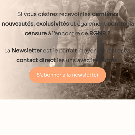
Si vous désirez recevoir les
dernières
nouveautés, exclusivités
et également
contrer la
censure
à l’encontre de
RGNR
?
La
Newsletter
est le parfait moyen de rester en
contact direct
les uns avec les autres.
S'abonner à la newsletter