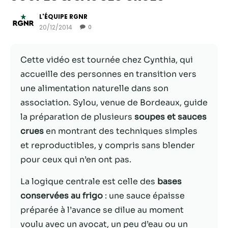
L'ÉQUIPE RGNR
20/12/2014
0
Cette vidéo est tournée chez Cynthia, qui
accueille des personnes en transition vers
une alimentation naturelle dans son
association. Sylou, venue de Bordeaux, guide
la préparation de plusieurs
soupes et sauces
crues
en montrant des techniques simples
Nécessaire
et reproductibles, y compris sans blender
Ces cookies ne
pour ceux qui n’en ont pas.
sont pas
facultatifs. Ils
La logique centrale est celle des
bases
sont
nécessaires au
conservées au frigo
: une sauce épaisse
fonctionnement
préparée à l’avance se dilue au moment
du site Web.
voulu avec un avocat, un peu d’eau ou un