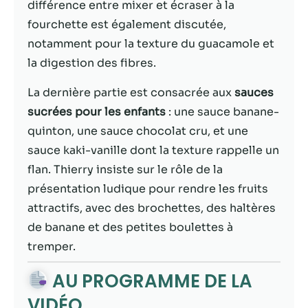
possible lors
différence entre mixer et écraser à la
de votre visite.
fourchette est également discutée,
Si vous refusez
notamment pour la texture du guacamole et
ces cookies,
certaines
la digestion des fibres.
fonctionnalités
disparaîtront
La dernière partie est consacrée aux
sauces
du site Web.
sucrées pour les enfants
: une sauce banane-
quinton, une sauce chocolat cru, et une
sauce kaki-vanille dont la texture rappelle un
Marketing
En partageant
flan. Thierry insiste sur le rôle de la
votre intérêt et
présentation ludique pour rendre les fruits
votre
attractifs, avec des brochettes, des haltères
comportement
lorsque vous
de banane et des petites boulettes à
visitez notre
tremper.
site, vous
augmentez les
AU PROGRAMME DE LA
chances de
voir du
VIDÉO