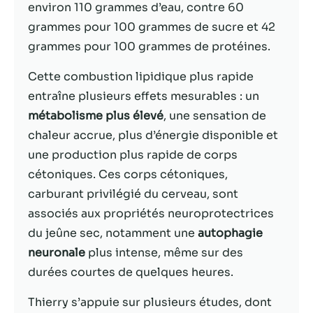
environ 110 grammes d’eau, contre 60
grammes pour 100 grammes de sucre et 42
Statistiques
grammes pour 100 grammes de protéines.
Afin que nous
puissions
améliorer la
Cette combustion lipidique plus rapide
fonctionnalité
entraîne plusieurs effets mesurables : un
et la structure
métabolisme plus élevé
, une sensation de
du site Web,
en fonction
chaleur accrue, plus d’énergie disponible et
de la façon
une production plus rapide de corps
dont le site
cétoniques. Ces corps cétoniques,
Web est
utilisé.
carburant privilégié du cerveau, sont
associés aux propriétés neuroprotectrices
du jeûne sec, notamment une
autophagie
Experience
neuronale
plus intense, même sur des
Afin que notre
site Web
durées courtes de quelques heures.
fonctionne
aussi bien que
Thierry s’appuie sur plusieurs études, dont