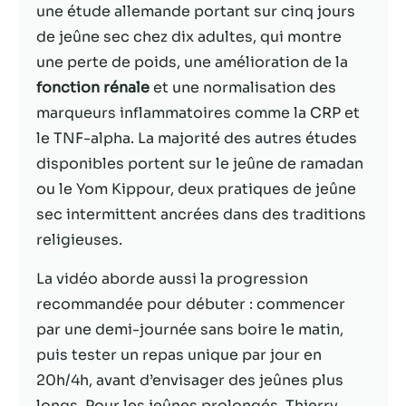
possible lors
une étude allemande portant sur cinq jours
de votre visite.
de jeûne sec chez dix adultes, qui montre
Si vous refusez
ces cookies,
une perte de poids, une amélioration de la
certaines
fonction rénale
et une normalisation des
fonctionnalités
marqueurs inflammatoires comme la CRP et
disparaîtront
du site Web.
le TNF-alpha. La majorité des autres études
disponibles portent sur le jeûne de ramadan
ou le Yom Kippour, deux pratiques de jeûne
Marketing
sec intermittent ancrées dans des traditions
En partageant
votre intérêt et
religieuses.
votre
comportement
La vidéo aborde aussi la progression
lorsque vous
recommandée pour débuter : commencer
visitez notre
par une demi-journée sans boire le matin,
site, vous
augmentez les
puis tester un repas unique par jour en
chances de
20h/4h, avant d’envisager des jeûnes plus
voir du
longs. Pour les jeûnes prolongés, Thierry