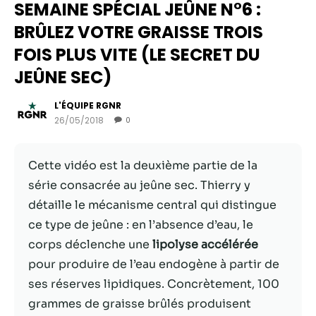
SEMAINE SPÉCIAL JEÛNE N°6 :
BRÛLEZ VOTRE GRAISSE TROIS
FOIS PLUS VITE (LE SECRET DU
JEÛNE SEC)
L'ÉQUIPE RGNR
26/05/2018
0
Cette vidéo est la deuxième partie de la
série consacrée au jeûne sec. Thierry y
Nécessaire
détaille le mécanisme central qui distingue
Ces cookies ne
ce type de jeûne : en l’absence d’eau, le
sont pas
facultatifs. Ils
corps déclenche une
lipolyse accélérée
sont
pour produire de l’eau endogène à partir de
nécessaires au
ses réserves lipidiques. Concrètement, 100
fonctionnement
du site Web.
grammes de graisse brûlés produisent