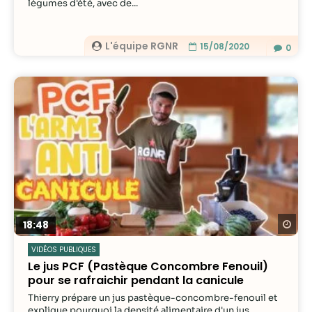
légumes d'été, avec de...
L'équipe RGNR
15/08/2020
0
Re
18:48
VIDÉOS PUBLIQUES
Le jus PCF (Pastèque Concombre Fenouil)
pour se rafraichir pendant la canicule
Thierry prépare un jus pastèque-concombre-fenouil et
explique pourquoi la densité alimentaire d'un jus