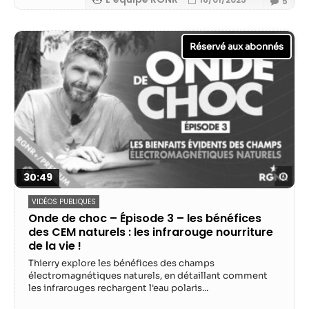
5
contenu et des
offres
personnalisés.
Reg
30:49
VIDÉOS PUBLIQUES
Onde de choc – Épisode 3 – les bénéfices
des CEM naturels : les infrarouge nourriture
de la vie !
Thierry explore les bénéfices des champs
électromagnétiques naturels, en détaillant comment
les infrarouges rechargent l'eau polaris...