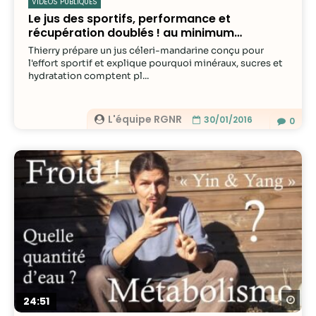
VIDÉOS PUBLIQUES
Le jus des sportifs, performance et
récupération doublés ! au minimum…
Thierry prépare un jus céleri-mandarine conçu pour
l'effort sportif et explique pourquoi minéraux, sucres et
hydratation comptent pl...
L'équipe RGNR
30/01/2016
0
Re
24:51