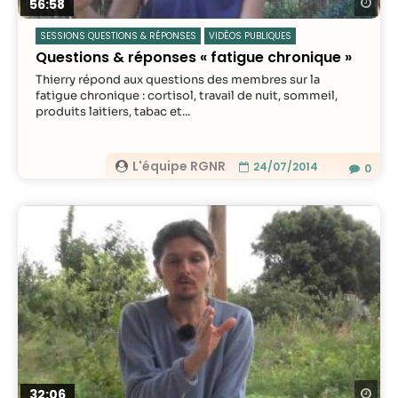
Re
56:58
SESSIONS QUESTIONS & RÉPONSES
VIDÉOS PUBLIQUES
Questions & réponses « fatigue chronique »
Thierry répond aux questions des membres sur la
fatigue chronique : cortisol, travail de nuit, sommeil,
produits laitiers, tabac et...
L'équipe RGNR
24/07/2014
0
Re
32:06