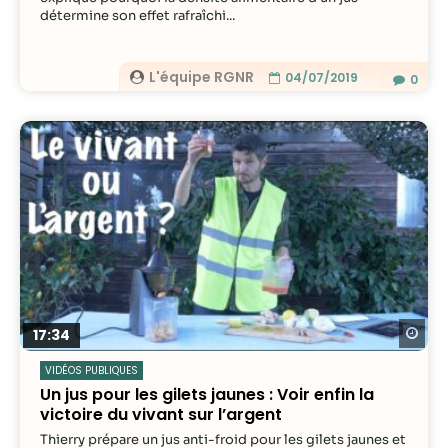
détermine son effet rafraîchi...
L'équipe RGNR
04/07/2019
0
Re
17:34
VIDÉOS PUBLIQUES
Un jus pour les gilets jaunes : Voir enfin la
victoire du vivant sur l’argent
Thierry prépare un jus anti-froid pour les gilets jaunes et