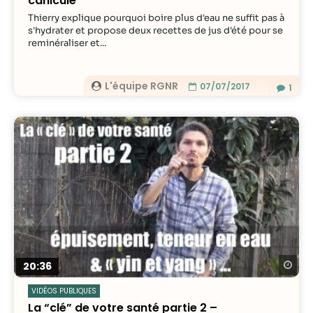
canicule
Thierry explique pourquoi boire plus d'eau ne suffit pas à
s'hydrater et propose deux recettes de jus d'été pour se
reminéraliser et...
L'équipe RGNR
07/07/2017
1
Re
20:36
VIDÉOS PUBLIQUES
La “clé” de votre santé partie 2 –