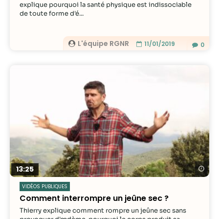
explique pourquoi la santé physique est indissociable
de toute forme d'é...
L'équipe RGNR
11/01/2019
0
Re
13:25
VIDÉOS PUBLIQUES
Comment interrompre un jeûne sec ?
Thierry explique comment rompre un jeûne sec sans