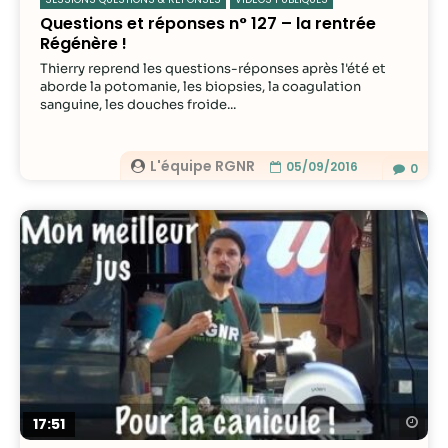
Questions et réponses n° 127 – la rentrée
Régénère !
Thierry reprend les questions-réponses après l'été et
aborde la potomanie, les biopsies, la coagulation
sanguine, les douches froide...
L'équipe RGNR
05/09/2016
0
Re
17:51