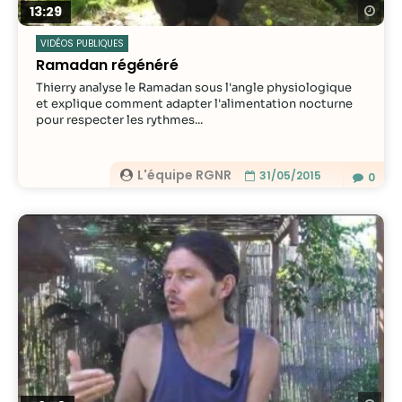
Re
13:29
VIDÉOS PUBLIQUES
Ramadan régénéré
Thierry analyse le Ramadan sous l'angle physiologique
et explique comment adapter l'alimentation nocturne
pour respecter les rythmes...
L'équipe RGNR
31/05/2015
0