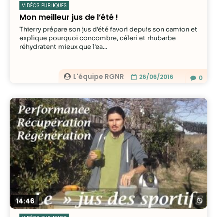
VIDÉOS PUBLIQUES
Mon meilleur jus de l’été !
Thierry prépare son jus d'été favori depuis son camion et
explique pourquoi concombre, céleri et rhubarbe
réhydratent mieux que l'ea...
L'équipe RGNR
26/06/2016
0
Re
14:46