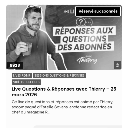
Statistiques
Afin que nous
puissions
améliorer la
fonctionnalité
et la structure
du site Web,
en fonction
de la façon
Reg
5928
dont le site
Web est
LIVES RGNR
SESSIONS QUESTIONS & RÉPONSES
utilisé.
VIDÉOS PUBLIQUES
Live Questions & Réponses avec Thierry – 25
mars 2026
Experience
Ce live de questions et réponses est animé par Thierry,
Afin que notre
accompagné d’Estelle Sovana, ancienne rédactrice en
site Web
chef du magazine R...
fonctionne
aussi bien que