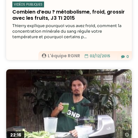
VIDÉOS PUBLIQUES
Combien d’eau ? métabolisme, froid, grossir
avec les fruits, J3 TI 2015
Thierry explique pourquoi vous avez froid, comment la
concentration minérale du sang régule votre
température et pourquoi certains p...
L'équipe RGNR
02/12/2015
0
Re
22:16