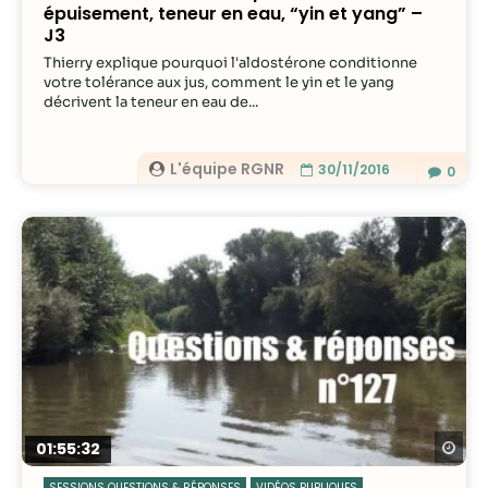
épuisement, teneur en eau, “yin et yang” –
J3
Thierry explique pourquoi l'aldostérone conditionne
votre tolérance aux jus, comment le yin et le yang
décrivent la teneur en eau de...
L'équipe RGNR
30/11/2016
0
Re
01:55:32
SESSIONS QUESTIONS & RÉPONSES
VIDÉOS PUBLIQUES