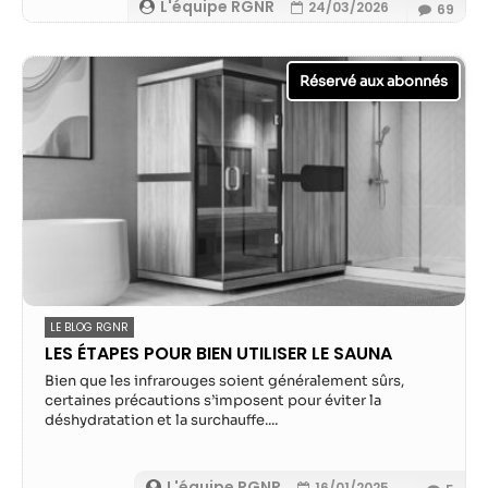
possible lors
L'équipe RGNR
24/03/2026
69
de votre visite.
Si vous refusez
ces cookies,
certaines
fonctionnalités
disparaîtront
du site Web.
Marketing
En partageant
votre intérêt et
votre
LE BLOG RGNR
comportement
LES ÉTAPES POUR BIEN UTILISER LE SAUNA
lorsque vous
visitez notre
Bien que les infrarouges soient généralement sûrs,
site, vous
certaines précautions s’imposent pour éviter la
déshydratation et la surchauffe....
augmentez les
chances de
voir du
L'équipe RGNR
16/01/2025