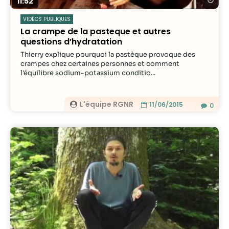
Re
11:52
VIDÉOS PUBLIQUES
La crampe de la pasteque et autres
questions d’hydratation
Thierry explique pourquoi la pastèque provoque des
crampes chez certaines personnes et comment
l'équilibre sodium-potassium conditio...
L'équipe RGNR
11/06/2015
0