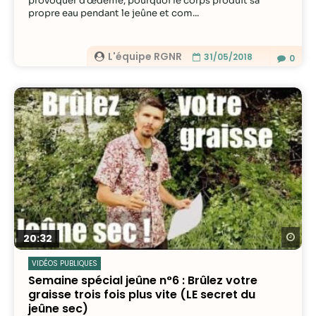
provoquer d'œdème, pourquoi le corps produit sa
propre eau pendant le jeûne et com...
L'équipe RGNR
31/05/2018
0
Re
20:32
VIDÉOS PUBLIQUES
Semaine spécial jeûne n°6 : Brûlez votre
graisse trois fois plus vite (LE secret du
jeûne sec)