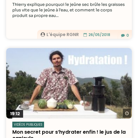
Thierry explique pourquoi le jeûne sec brûle les graisses
plus vite que le jeûne à l'eau, et comment le corps
produit sa propre eau...
L'équipe RGNR
26/05/2018
0
Re
19:12
VIDÉOS PUBLIQUES
Mon secret pour s’hydrater enfin ! le jus de la