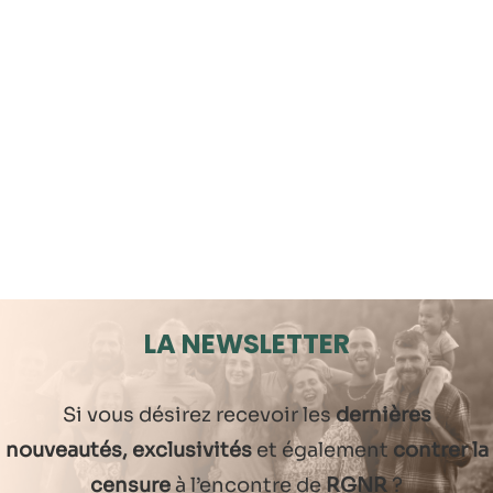
LA NEWSLETTER
Si vous désirez recevoir les
dernières
nouveautés, exclusivités
et également
contrer la
censure
à l’encontre de
RGNR
?