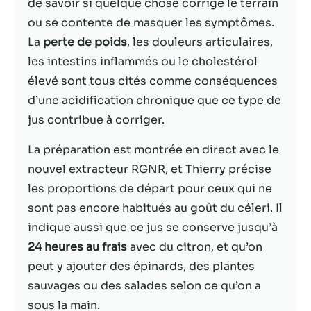
possible lors
de savoir si quelque chose corrige le terrain
de votre visite.
ou se contente de masquer les symptômes.
Si vous refusez
La
perte de poids
, les douleurs articulaires,
ces cookies,
certaines
les intestins inflammés ou le cholestérol
fonctionnalités
élevé sont tous cités comme conséquences
disparaîtront
d’une acidification chronique que ce type de
du site Web.
jus contribue à corriger.
La préparation est montrée en direct avec le
Marketing
En partageant
nouvel extracteur RGNR, et Thierry précise
votre intérêt et
les proportions de départ pour ceux qui ne
votre
sont pas encore habitués au goût du céleri. Il
comportement
lorsque vous
indique aussi que ce jus se conserve jusqu’à
visitez notre
24 heures au frais
avec du citron, et qu’on
site, vous
peut y ajouter des épinards, des plantes
augmentez les
chances de
sauvages ou des salades selon ce qu’on a
voir du
sous la main.