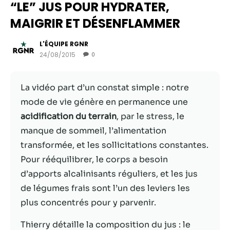
“LE” JUS POUR HYDRATER,
MAIGRIR ET DÉSENFLAMMER
L'ÉQUIPE RGNR
24/08/2015
0
La vidéo part d’un constat simple : notre
mode de vie génère en permanence une
acidification du terrain
, par le stress, le
manque de sommeil, l’alimentation
Nécessaire
transformée, et les sollicitations constantes.
Ces cookies ne
Pour rééquilibrer, le corps a besoin
sont pas
d’apports alcalinisants réguliers, et les jus
facultatifs. Ils
sont
de légumes frais sont l’un des leviers les
nécessaires au
plus concentrés pour y parvenir.
fonctionnement
du site Web.
Thierry détaille la composition du jus : le