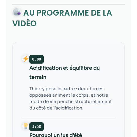
contenu et des
offres
AU PROGRAMME DE LA
personnalisés.
VIDÉO
0:00
Acidification et équilibre du
terrain
Thierry pose le cadre : deux forces
opposées animent le corps, et notre
mode de vie penche structurellement
du côté de l’acidification.
1:58
Pourquoi un jus d’été