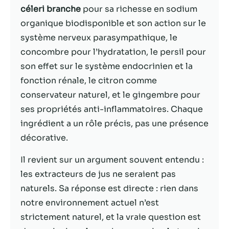
céleri branche
pour sa richesse en sodium
Statistiques
organique biodisponible et son action sur le
Afin que nous
système nerveux parasympathique, le
puissions
concombre pour l’hydratation, le persil pour
améliorer la
son effet sur le système endocrinien et la
fonctionnalité
et la structure
fonction rénale, le citron comme
du site Web,
conservateur naturel, et le gingembre pour
en fonction
ses propriétés anti-inflammatoires. Chaque
de la façon
dont le site
ingrédient a un rôle précis, pas une présence
Web est
décorative.
utilisé.
Il revient sur un argument souvent entendu :
les extracteurs de jus ne seraient pas
Experience
Afin que notre
naturels. Sa réponse est directe : rien dans
site Web
notre environnement actuel n’est
fonctionne
strictement naturel, et la vraie question est
aussi bien que