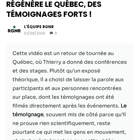
RÉGÉNÈRE LE QUÉBEC, DES
TÉMOIGNAGES FORTS !
L'ÉQUIPE RGNR
01/09/2014
0
Cette vidéo est un retour de tournée au
Québec, où Thierry a donné des conférences
et des stages. Plutôt qu’un exposé
théorique, il a choisi de laisser la parole aux
Nécessaire
participants et aux personnes rencontrées
Ces cookies ne
sur place, dont les témoignages ont été
sont pas
filmés directement après les événements.
Le
facultatifs. Ils
sont
témoignage
, souvent mis de côté parce qu’il
nécessaires au
ne prouve rien scientifiquement, reste
fonctionnement
pourtant ce qui met les gens en mouvement,
du site Web.