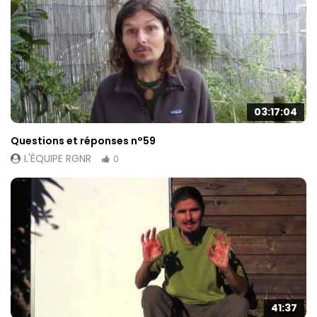
03:17:04
Questions et réponses n°59
L'ÉQUIPE RGNR
0
41:37