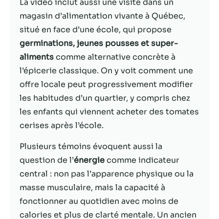
possible lors
La vidéo inclut aussi une visite dans un
de votre visite.
magasin d’alimentation vivante à Québec,
Si vous refusez
situé en face d’une école, qui propose
ces cookies,
certaines
germinations, jeunes pousses et super-
fonctionnalités
aliments
comme alternative concrète à
disparaîtront
l’épicerie classique. On y voit comment une
du site Web.
offre locale peut progressivement modifier
les habitudes d’un quartier, y compris chez
Marketing
les enfants qui viennent acheter des tomates
En partageant
cerises après l’école.
votre intérêt et
votre
Plusieurs témoins évoquent aussi la
comportement
lorsque vous
question de l’
énergie
comme indicateur
visitez notre
central : non pas l’apparence physique ou la
site, vous
masse musculaire, mais la capacité à
augmentez les
chances de
fonctionner au quotidien avec moins de
voir du
calories et plus de clarté mentale. Un ancien