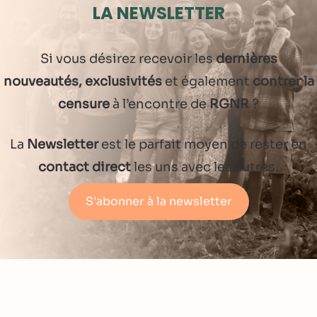
LA NEWSLETTER
Si vous désirez recevoir les
dernières
nouveautés, exclusivités
et également
contrer la
censure
à l’encontre de
RGNR
?
La
Newsletter
est le parfait moyen de rester en
contact direct
les uns avec les autres.
S'abonner à la newsletter