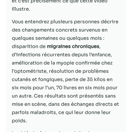
et c’est précisément ce que cette vidéo
illustre.
Statistiques
Afin que nous
Vous entendrez plusieurs personnes décrire
puissions
des changements concrets survenus en
améliorer la
quelques semaines ou quelques mois :
fonctionnalité
et la structure
disparition de
migraines chroniques
,
du site Web,
d’infections récurrentes depuis l’enfance,
en fonction
amélioration de la myopie confirmée chez
de la façon
dont le site
l’optométriste, résolution de problèmes
Web est
cutanés et fongiques, perte de 35 kilos en
utilisé.
six mois pour l’un, 70 livres en six mois pour
un autre. Ces résultats sont présentés sans
Experience
mise en scène, dans des échanges directs et
Afin que notre
parfois maladroits, ce qui leur donne leur
site Web
poids.
fonctionne
aussi bien que