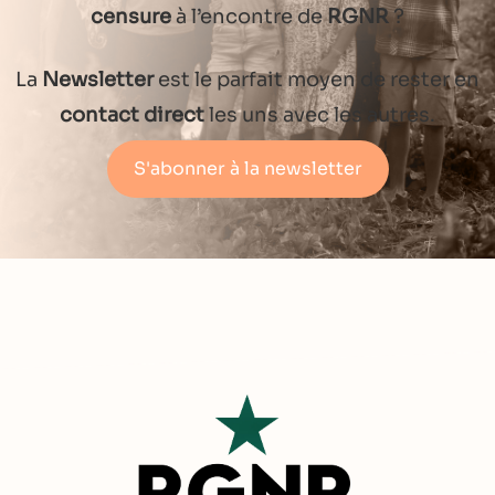
censure
à l’encontre de
RGNR
?
La
Newsletter
est le parfait moyen de rester en
contact direct
les uns avec les autres.
S'abonner à la newsletter