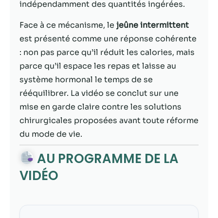
possible lors
indépendamment des quantités ingérées.
de votre visite.
Si vous refusez
Face à ce mécanisme, le
jeûne intermittent
ces cookies,
est présenté comme une réponse cohérente
certaines
: non pas parce qu’il réduit les calories, mais
fonctionnalités
disparaîtront
parce qu’il espace les repas et laisse au
du site Web.
système hormonal le temps de se
rééquilibrer. La vidéo se conclut sur une
Marketing
mise en garde claire contre les solutions
En partageant
chirurgicales proposées avant toute réforme
votre intérêt et
du mode de vie.
votre
comportement
AU PROGRAMME DE LA
lorsque vous
visitez notre
VIDÉO
site, vous
augmentez les
chances de
voir du