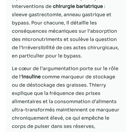
interventions de
chirurgie bariatrique
:
Statistiques
sleeve gastrectomie, anneau gastrique et
Afin que nous
bypass. Pour chacune, il détaille les
puissions
conséquences mécaniques sur l’absorption
améliorer la
fonctionnalité
des micronutriments et soulève la question
et la structure
de l’irréversibilité de ces actes chirurgicaux,
du site Web,
en particulier pour le bypass.
en fonction
de la façon
Le cœur de l’argumentation porte sur le rôle
dont le site
Web est
de l’
insuline
comme marqueur de stockage
utilisé.
ou de déstockage des graisses. Thierry
explique que la fréquence des prises
alimentaires et la consommation d’aliments
Experience
Afin que notre
ultra-transformés maintiennent ce marqueur
site Web
chroniquement élevé, ce qui empêche le
fonctionne
corps de puiser dans ses réserves,
aussi bien que