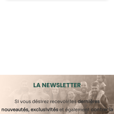
LA NEWSLETTER
Si vous désirez recevoir les
dernières
nouveautés, exclusivités
et également
contrer la