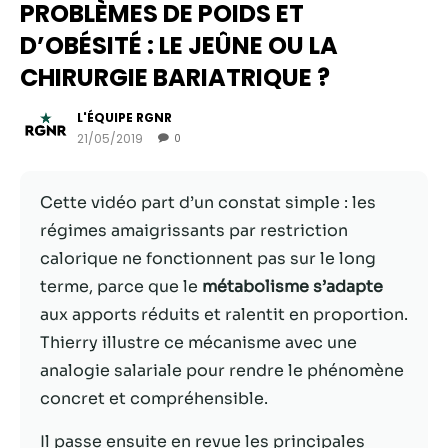
PROBLÈMES DE POIDS ET
D’OBÉSITÉ : LE JEÛNE OU LA
CHIRURGIE BARIATRIQUE ?
L'ÉQUIPE RGNR
21/05/2019
0
Cette vidéo part d’un constat simple : les
régimes amaigrissants par restriction
calorique ne fonctionnent pas sur le long
Nécessaire
terme, parce que le
métabolisme s’adapte
Ces cookies ne
aux apports réduits et ralentit en proportion.
sont pas
facultatifs. Ils
Thierry illustre ce mécanisme avec une
sont
analogie salariale pour rendre le phénomène
nécessaires au
concret et compréhensible.
fonctionnement
du site Web.
Il passe ensuite en revue les principales