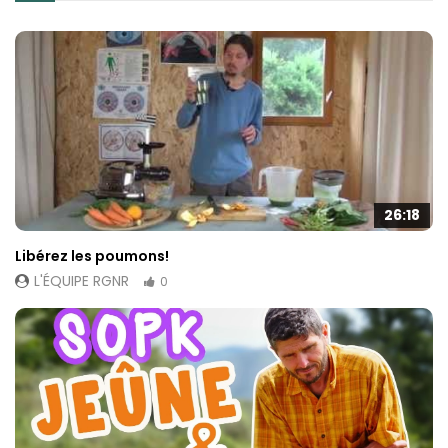
26:18
Libérez les poumons!
L'ÉQUIPE RGNR
0