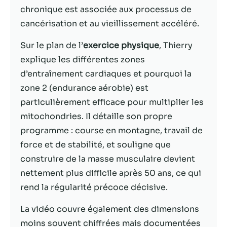
possible lors
chronique est associée aux processus de
de votre visite.
Si vous refusez
cancérisation et au vieillissement accéléré.
ces cookies,
certaines
Sur le plan de l’
exercice physique
, Thierry
fonctionnalités
explique les différentes zones
disparaîtront
d’entraînement cardiaques et pourquoi la
du site Web.
zone 2 (endurance aérobie) est
particulièrement efficace pour multiplier les
Marketing
mitochondries. Il détaille son propre
En partageant
programme : course en montagne, travail de
votre intérêt et
votre
force et de stabilité, et souligne que
comportement
construire de la masse musculaire devient
lorsque vous
nettement plus difficile après 50 ans, ce qui
visitez notre
site, vous
rend la régularité précoce décisive.
augmentez les
chances de
La vidéo couvre également des dimensions
voir du
moins souvent chiffrées mais documentées