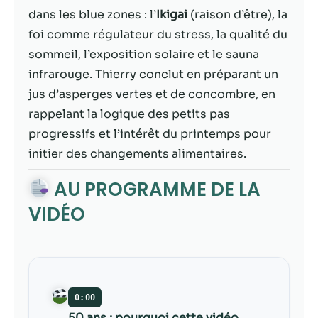
contenu et des
dans les blue zones : l’
Ikigai
(raison d’être), la
offres
personnalisés.
foi comme régulateur du stress, la qualité du
sommeil, l’exposition solaire et le sauna
infrarouge. Thierry conclut en préparant un
jus d’asperges vertes et de concombre, en
rappelant la logique des petits pas
progressifs et l’intérêt du printemps pour
initier des changements alimentaires.
AU PROGRAMME DE LA
VIDÉO
0:00
50 ans : pourquoi cette vidéo