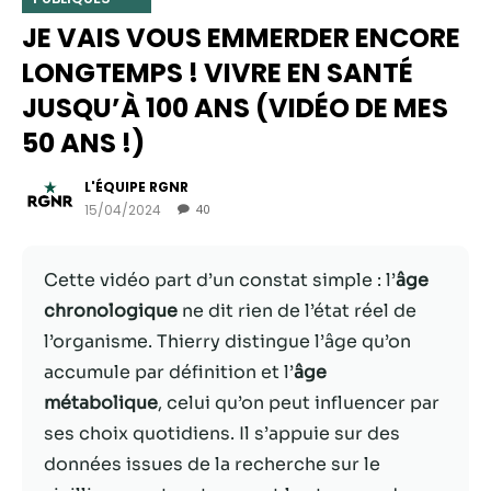
JE VAIS VOUS EMMERDER ENCORE
LONGTEMPS ! VIVRE EN SANTÉ
JUSQU’À 100 ANS (VIDÉO DE MES
50 ANS !)
L'ÉQUIPE RGNR
15/04/2024
40
Cette vidéo part d’un constat simple : l’
âge
Nécessaire
chronologique
ne dit rien de l’état réel de
Ces cookies ne
l’organisme. Thierry distingue l’âge qu’on
sont pas
accumule par définition et l’
âge
facultatifs. Ils
sont
métabolique
, celui qu’on peut influencer par
nécessaires au
ses choix quotidiens. Il s’appuie sur des
fonctionnement
données issues de la recherche sur le
du site Web.