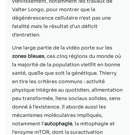
vieillissement, notamment les travaux de
Valter Longo, pour montrer que la
Statistiques
dégénérescence cellulaire n’est pas une
Afin que nous
fatalité mais le résultat d’un déficit
puissions
améliorer la
d’entretien.
fonctionnalité
et la structure
Une large partie de la vidéo porte sur les
du site Web,
zones bleues
, ces cinq régions du monde où
en fonction
de la façon
la majorité de la population vieillit en bonne
dont le site
santé, quelle que soit la génétique. Thierry
Web est
en tire les critères communs : activité
utilisé.
physique intégrée au quotidien, alimentation
peu transformée, liens sociaux solides, sens
Experience
donné à l’existence. Il aborde aussi les
Afin que notre
mécanismes moléculaires impliqués,
site Web
fonctionne
notamment l’
autophagie
, la mitophagie et
aussi bien que
l’enzyme mTOR, dont la suractivation