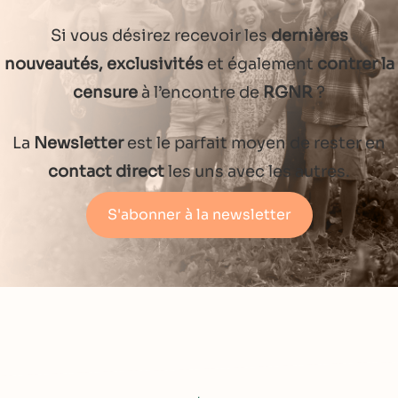
Si vous désirez recevoir les
dernières
nouveautés, exclusivités
et également
contrer la
censure
à l’encontre de
RGNR
?
La
Newsletter
est le parfait moyen de rester en
contact direct
les uns avec les autres.
S'abonner à la newsletter