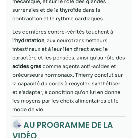
possible lors
mécanique, et sur le rôle des glandes
de votre visite.
surrénales et de la thyroïde dans la
Si vous refusez
contraction et le rythme cardiaques.
ces cookies,
certaines
Les dernières contre-vérités touchent à
fonctionnalités
disparaîtront
l’
hydratation
, aux neurotransmetteurs
du site Web.
intestinaux et à leur lien direct avec le
caractère et les pensées, ainsi qu’au rôle des
acides gras
comme agents anti-acides et
Marketing
En partageant
précurseurs hormonaux. Thierry conclut sur
votre intérêt et
la capacité du corps à recycler, synthétiser
votre
et s’adapter, à condition qu’on lui en donne
comportement
lorsque vous
les moyens par les choix alimentaires et le
visitez notre
mode de vie.
site, vous
augmentez les
AU PROGRAMME DE LA
chances de
voir du
VIDÉO