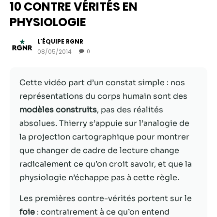
10 CONTRE VÉRITÉS EN
PHYSIOLOGIE
L'ÉQUIPE RGNR
08/05/2014
0
Cette vidéo part d’un constat simple : nos
représentations du corps humain sont des
modèles construits
, pas des réalités
absolues. Thierry s’appuie sur l’analogie de
Nécessaire
la projection cartographique pour montrer
Ces cookies ne
que changer de cadre de lecture change
sont pas
radicalement ce qu’on croit savoir, et que la
facultatifs. Ils
sont
physiologie n’échappe pas à cette règle.
nécessaires au
fonctionnement
Les premières contre-vérités portent sur le
du site Web.
foie
: contrairement à ce qu’on entend