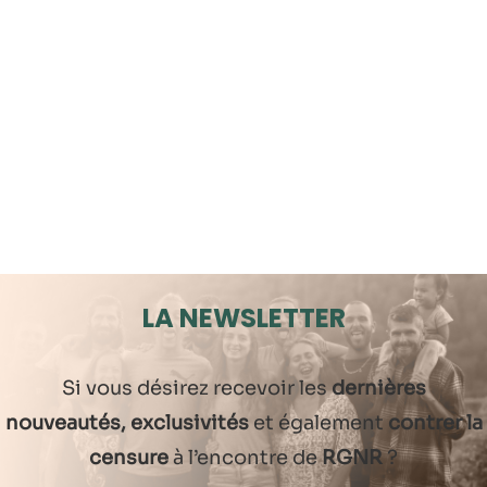
LA NEWSLETTER
Si vous désirez recevoir les
dernières
nouveautés, exclusivités
et également
contrer la
censure
à l’encontre de
RGNR
?