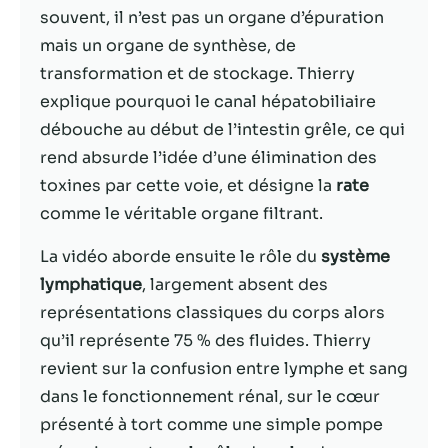
souvent, il n’est pas un organe d’épuration
Statistiques
mais un organe de synthèse, de
Afin que nous
transformation et de stockage. Thierry
puissions
explique pourquoi le canal hépatobiliaire
améliorer la
débouche au début de l’intestin grêle, ce qui
fonctionnalité
et la structure
rend absurde l’idée d’une élimination des
du site Web,
toxines par cette voie, et désigne la
rate
en fonction
comme le véritable organe filtrant.
de la façon
dont le site
Web est
La vidéo aborde ensuite le rôle du
système
utilisé.
lymphatique
, largement absent des
représentations classiques du corps alors
qu’il représente 75 % des fluides. Thierry
Experience
Afin que notre
revient sur la confusion entre lymphe et sang
site Web
dans le fonctionnement rénal, sur le cœur
fonctionne
présenté à tort comme une simple pompe
aussi bien que