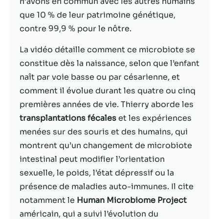
n’avons en commun avec les autres humains
que 10 % de leur patrimoine génétique,
Statistiques
contre 99,9 % pour le nôtre.
Afin que nous
puissions
La vidéo détaille comment ce microbiote se
améliorer la
constitue dès la naissance, selon que l’enfant
fonctionnalité
et la structure
naît par voie basse ou par césarienne, et
du site Web,
comment il évolue durant les quatre ou cinq
en fonction
premières années de vie. Thierry aborde les
de la façon
dont le site
transplantations fécales
et les expériences
Web est
menées sur des souris et des humains, qui
utilisé.
montrent qu’un changement de microbiote
intestinal peut modifier l’orientation
Experience
sexuelle, le poids, l’état dépressif ou la
Afin que notre
présence de maladies auto-immunes. Il cite
site Web
notamment le
Human Microbiome Project
fonctionne
aussi bien que
américain, qui a suivi l’évolution du