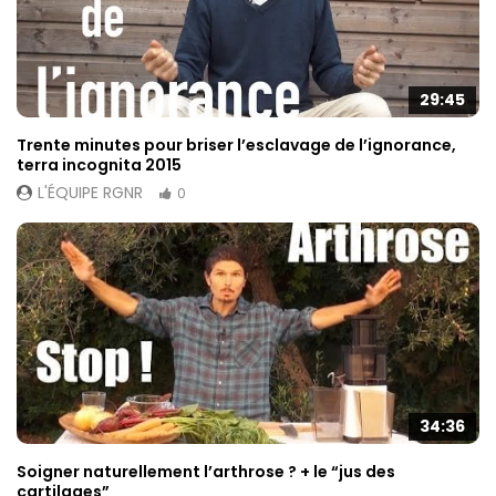
29:45
Trente minutes pour briser l’esclavage de l’ignorance,
terra incognita 2015
L'ÉQUIPE RGNR
0
34:36
Soigner naturellement l’arthrose ? + le “jus des
cartilages”