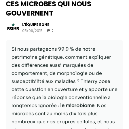
CES MICROBES QUI NOUS
GOUVERNENT
L'ÉQUIPE RGNR
05/06/2015
0
Si nous partageons 99,9 % de notre
patrimoine génétique, comment expliquer
des différences aussi marquées de
comportement, de morphologie ou de
Nécessaire
susceptibilité aux maladies ? Thierry pose
Ces cookies ne
cette question en ouverture et y apporte une
sont pas
réponse que la biologie conventionnelle a
facultatifs. Ils
sont
longtemps ignorée :
le microbiome
. Nos
nécessaires au
microbes sont au moins dix fois plus
fonctionnement
nombreux que nos propres cellules, et nous
du site Web.