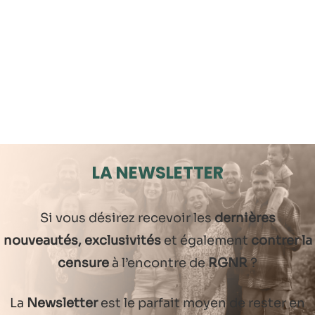
LA NEWSLETTER
Si vous désirez recevoir les
dernières
nouveautés, exclusivités
et également
contrer la
censure
à l’encontre de
RGNR
?
La
Newsletter
est le parfait moyen de rester en