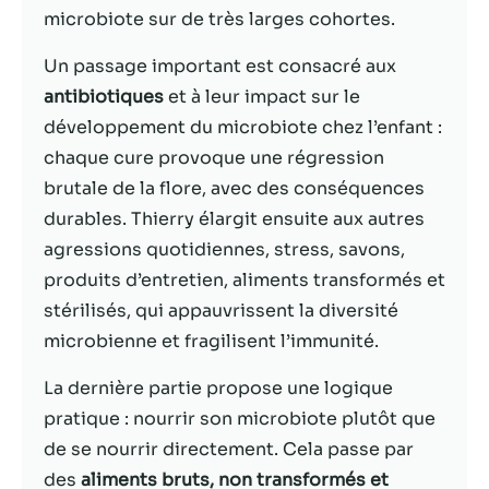
possible lors
microbiote sur de très larges cohortes.
de votre visite.
Si vous refusez
Un passage important est consacré aux
ces cookies,
certaines
antibiotiques
et à leur impact sur le
fonctionnalités
développement du microbiote chez l’enfant :
disparaîtront
chaque cure provoque une régression
du site Web.
brutale de la flore, avec des conséquences
durables. Thierry élargit ensuite aux autres
Marketing
agressions quotidiennes, stress, savons,
En partageant
produits d’entretien, aliments transformés et
votre intérêt et
votre
stérilisés, qui appauvrissent la diversité
comportement
microbienne et fragilisent l’immunité.
lorsque vous
visitez notre
La dernière partie propose une logique
site, vous
pratique : nourrir son microbiote plutôt que
augmentez les
chances de
de se nourrir directement. Cela passe par
voir du
des
aliments bruts, non transformés et