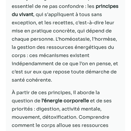
essentiel de ne pas confondre : les
principes
Statistiques
du vivant
, qui s’appliquent à tous sans
Afin que nous
exception, et les recettes, c’est-à-dire leur
puissions
mise en pratique concrète, qui dépend de
améliorer la
fonctionnalité
chaque personne. L’homéostasie, l’hormèse,
et la structure
la gestion des ressources énergétiques du
du site Web,
corps : ces mécanismes existent
en fonction
de la façon
indépendamment de ce que l’on en pense, et
dont le site
c’est sur eux que repose toute démarche de
Web est
santé cohérente.
utilisé.
À partir de ces principes, il aborde la
question de
l’énergie corporelle
et de ses
Experience
Afin que notre
priorités : digestion, activité mentale,
site Web
mouvement, détoxification. Comprendre
fonctionne
comment le corps alloue ses ressources
aussi bien que