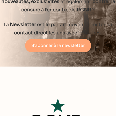
nouveautés, exclusivités
et également
contrer la
censure
à l’encontre de
RGNR
?
La
Newsletter
est le parfait moyen de rester en
contact direct
les uns avec les autres.
S'abonner à la newsletter