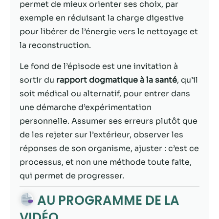
possible lors
permet de mieux orienter ses choix, par
de votre visite.
exemple en réduisant la charge digestive
Si vous refusez
pour libérer de l’énergie vers le nettoyage et
ces cookies,
certaines
la reconstruction.
fonctionnalités
disparaîtront
Le fond de l’épisode est une invitation à
du site Web.
sortir du
rapport dogmatique à la santé
, qu’il
soit médical ou alternatif, pour entrer dans
Marketing
une démarche d’expérimentation
En partageant
personnelle. Assumer ses erreurs plutôt que
votre intérêt et
de les rejeter sur l’extérieur, observer les
votre
réponses de son organisme, ajuster : c’est ce
comportement
lorsque vous
processus, et non une méthode toute faite,
visitez notre
qui permet de progresser.
site, vous
augmentez les
AU PROGRAMME DE LA
chances de
voir du
VIDÉO