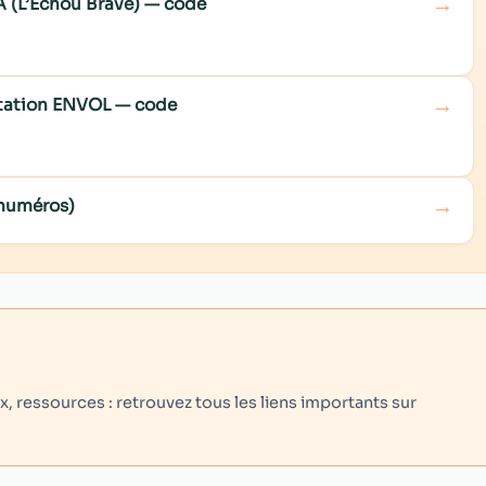
→
A (L’Échou Brave) — code
→
ditation ENVOL — code
→
 numéros)
 ressources : retrouvez tous les liens importants sur