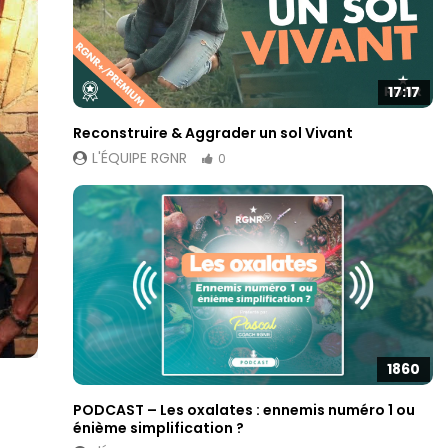
17:17
Reconstruire & Aggrader un sol Vivant
L'ÉQUIPE RGNR
0
1860
PODCAST – Les oxalates : ennemis numéro 1 ou
énième simplification ?