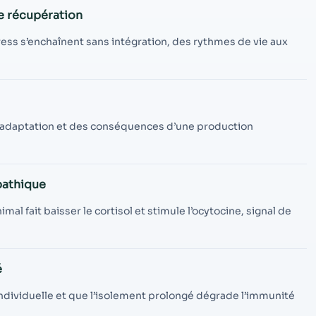
contenu et des
e récupération
offres
personnalisés.
ress s’enchaînent sans intégration, des rythmes de vie aux
’adaptation et des conséquences d’une production
pathique
l fait baisser le cortisol et stimule l’ocytocine, signal de
é
individuelle et que l’isolement prolongé dégrade l’immunité