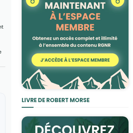
nt
e
LIVRE DE ROBERT MORSE