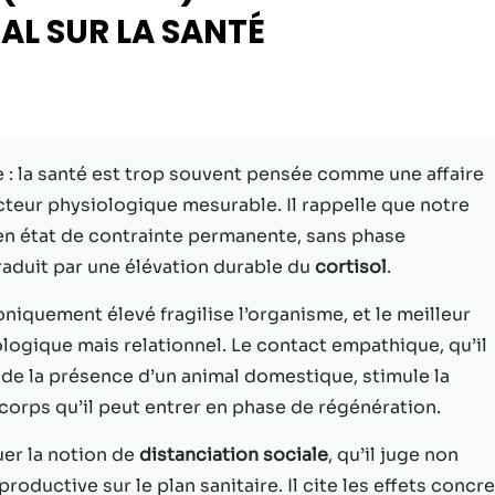
AL SUR LA SANTÉ
Statistiques
Afin que nous
puissions
améliorer la
fonctionnalité
et la structure
e : la santé est trop souvent pensée comme une affaire
du site Web,
cteur physiologique mesurable. Il rappelle que notre
en fonction
de la façon
en état de contrainte permanente, sans phase
dont le site
raduit par une élévation durable du
cortisol
.
Web est
utilisé.
oniquement élevé fragilise l’organisme, et le meilleur
ogique mais relationnel. Le contact empathique, qu’il
 de la présence d’un animal domestique, stimule la
Experience
Afin que notre
 corps qu’il peut entrer en phase de régénération.
site Web
fonctionne
uer la notion de
distanciation sociale
, qu’il juge non
aussi bien que
ductive sur le plan sanitaire. Il cite les effets concre