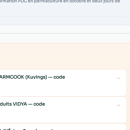
formation PDC en permaculture en octobre et deux jours de
→
e WARMCOOK (Kuvings) — code
→
roduits VIDYA — code