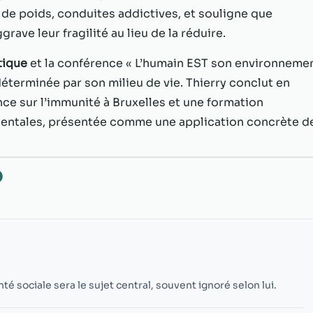
possible lors
 de poids, conduites addictives, et souligne que
de votre visite.
Si vous refusez
rave leur fragilité au lieu de la réduire.
ces cookies,
certaines
tique
et la conférence « L’humain EST son environneme
fonctionnalités
déterminée par son milieu de vie. Thierry conclut en
disparaîtront
ce sur l’immunité à Bruxelles et une formation
du site Web.
entales, présentée comme une application concrète d
Marketing
En partageant
O
votre intérêt et
votre
comportement
lorsque vous
visitez notre
site, vous
augmentez les
chances de
té sociale sera le sujet central, souvent ignoré selon lui.
voir du