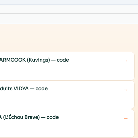
→
e WARMCOOK (Kuvings) — code
→
roduits VIDYA — code
→
A (L’Échou Brave) — code