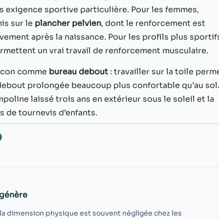
possible lors
ns exigence sportive particulière. Pour les femmes,
de votre visite.
Si vous refusez
is sur le
plancher pelvien
, dont le renforcement est
ces cookies,
ment après la naissance. Pour les profils plus sportif
certaines
rmettent un vrai travail de renforcement musculaire.
fonctionnalités
disparaîtront
llicon comme
bureau debout
: travailler sur la toile perm
du site Web.
 debout prolongée beaucoup plus confortable qu’au sol
line laissé trois ans en extérieur sous le soleil et la
Marketing
s de tournevis d’enfants.
En partageant
votre intérêt et
O
votre
comportement
lorsque vous
visitez notre
site, vous
augmentez les
égénère
chances de
voir du
i la dimension physique est souvent négligée chez les