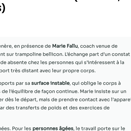
S)
Statistiques
Afin que nous
puissions
améliorer la
fonctionnalité
et la structure
énère, en présence de
Marie Fallu
, coach venue de
du site Web,
sur trampoline bellicon. L’échange part d’un constat
en fonction
de la façon
nde absente chez les personnes qui s’intéressent à la
dont le site
port très distant avec leur propre corps.
Web est
utilisé.
pports par sa
surface instable
, qui oblige le corps à
e l’équilibre de façon continue. Marie insiste sur un
er dès le départ, mais de prendre contact avec l’apparei
Experience
Afin que notre
r des transferts de poids et des exercices de
site Web
fonctionne
aussi bien que
mées. Pour les
personnes âgées
, le travail porte sur le