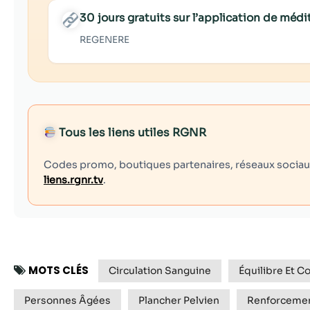
30 jours gratuits sur l’application de mé
REGENERE
Tous les liens utiles RGNR
Codes promo, boutiques partenaires, réseaux sociaux,
liens.rgnr.tv
.
MOTS CLÉS
Circulation Sanguine
Équilibre Et C
Personnes Âgées
Plancher Pelvien
Renforcemen