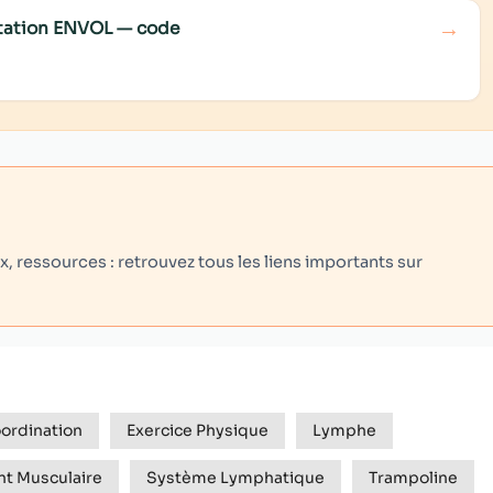
→
ditation ENVOL — code
 ressources : retrouvez tous les liens importants sur
oordination
Exercice Physique
Lymphe
t Musculaire
Système Lymphatique
Trampoline