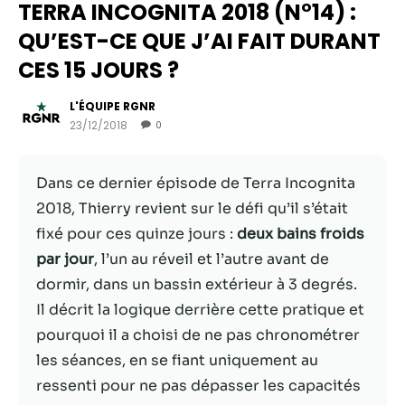
TERRA INCOGNITA 2018 (N°14) :
QU’EST-CE QUE J’AI FAIT DURANT
CES 15 JOURS ?
L'ÉQUIPE RGNR
23/12/2018
0
Dans ce dernier épisode de Terra Incognita
2018, Thierry revient sur le défi qu’il s’était
fixé pour ces quinze jours :
deux bains froids
Nécessaire
par jour
, l’un au réveil et l’autre avant de
Ces cookies ne
dormir, dans un bassin extérieur à 3 degrés.
sont pas
facultatifs. Ils
Il décrit la logique derrière cette pratique et
sont
pourquoi il a choisi de ne pas chronométrer
nécessaires au
les séances, en se fiant uniquement au
fonctionnement
du site Web.
ressenti pour ne pas dépasser les capacités