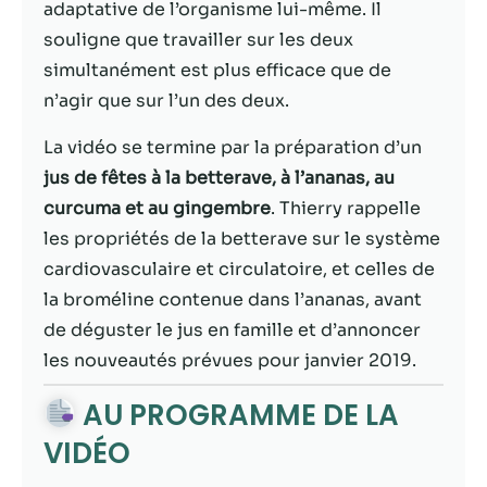
possible lors
adaptative de l’organisme lui-même. Il
de votre visite.
souligne que travailler sur les deux
Si vous refusez
simultanément est plus efficace que de
ces cookies,
certaines
n’agir que sur l’un des deux.
fonctionnalités
disparaîtront
La vidéo se termine par la préparation d’un
du site Web.
jus de fêtes à la betterave, à l’ananas, au
curcuma et au gingembre
. Thierry rappelle
Marketing
les propriétés de la betterave sur le système
En partageant
cardiovasculaire et circulatoire, et celles de
votre intérêt et
la broméline contenue dans l’ananas, avant
votre
de déguster le jus en famille et d’annoncer
comportement
lorsque vous
les nouveautés prévues pour janvier 2019.
visitez notre
site, vous
AU PROGRAMME DE LA
augmentez les
VIDÉO
chances de
voir du