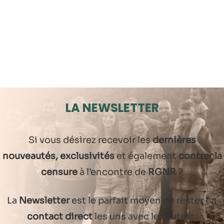
LA NEWSLETTER
Si vous désirez recevoir les
dernières
nouveautés, exclusivités
et également
contrer la
censure
à l’encontre de
RGNR
?
La
Newsletter
est le parfait moyen de rester en
contact direct
les uns avec les autres.