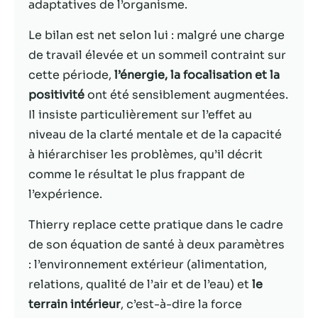
adaptatives de l’organisme.
Statistiques
Le bilan est net selon lui : malgré une charge
Afin que nous
de travail élevée et un sommeil contraint sur
puissions
cette période,
l’énergie, la focalisation et la
améliorer la
fonctionnalité
positivité
ont été sensiblement augmentées.
et la structure
Il insiste particulièrement sur l’effet au
du site Web,
niveau de la clarté mentale et de la capacité
en fonction
de la façon
à hiérarchiser les problèmes, qu’il décrit
dont le site
comme le résultat le plus frappant de
Web est
l’expérience.
utilisé.
Thierry replace cette pratique dans le cadre
de son équation de santé à deux paramètres
Experience
Afin que notre
: l’environnement extérieur (alimentation,
site Web
relations, qualité de l’air et de l’eau) et
le
fonctionne
terrain intérieur
, c’est-à-dire la force
aussi bien que