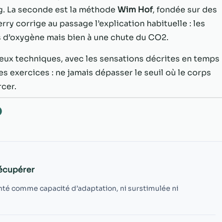
possible lors
ng. La seconde est la méthode
Wim Hof
, fondée sur des
de votre visite.
Si vous refusez
rry corrige au passage l’explication habituelle : les
ces cookies,
s d’oxygène mais bien à une chute du CO2.
certaines
fonctionnalités
eux techniques, avec les sensations décrites en temps
disparaîtront
es exercices : ne jamais dépasser le seuil où le corps
du site Web.
rcer.
O
Marketing
En partageant
votre intérêt et
votre
comportement
lorsque vous
récupérer
visitez notre
site, vous
 santé comme capacité d’adaptation, ni surstimulée ni
augmentez les
chances de
voir du