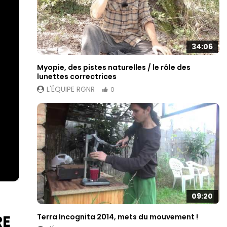
34:06
Myopie, des pistes naturelles / le rôle des
lunettes correctrices
L'ÉQUIPE RGNR
0
09:20
Terra Incognita 2014, mets du mouvement !
RE