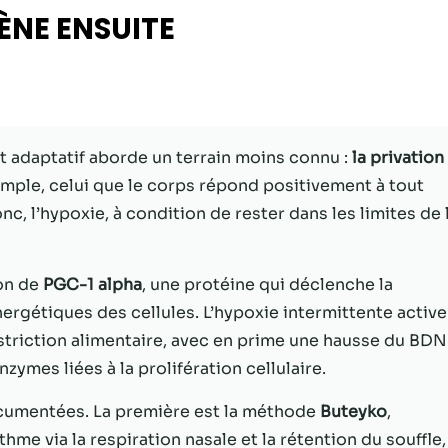
ÈNE ENSUITE
Statistiques
Afin que nous
puissions
améliorer la
fonctionnalité
et la structure
t adaptatif aborde un terrain moins connu :
la privation
du site Web,
simple, celui que le corps répond positivement à tout
en fonction
de la façon
onc, l’hypoxie, à condition de rester dans les limites de 
dont le site
Web est
utilisé.
ion de
PGC-1 alpha
, une protéine qui déclenche la
ergétiques des cellules. L’hypoxie intermittente active
striction alimentaire, avec en prime une hausse du BDN
Experience
Afin que notre
nzymes liées à la prolifération cellulaire.
site Web
fonctionne
cumentées. La première est la méthode
Buteyko
,
aussi bien que
me via la respiration nasale et la rétention du souffle,