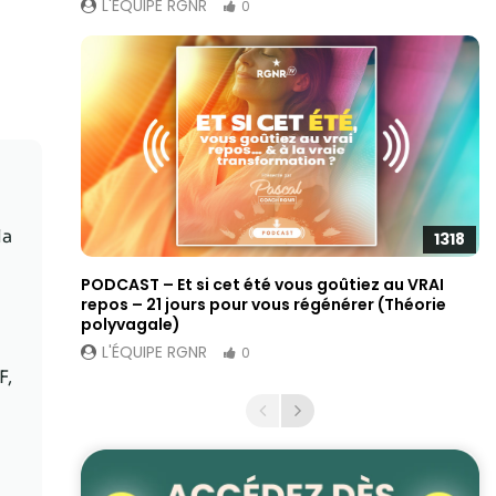
L'ÉQUIPE RGNR
0
la
1318
PODCAST – Et si cet été vous goûtiez au VRAI
repos – 21 jours pour vous régénérer (Théorie
polyvagale)
L'ÉQUIPE RGNR
0
F,