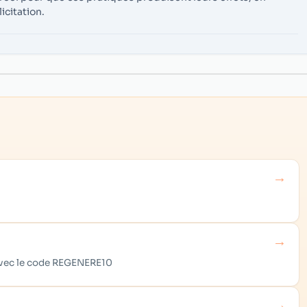
icitation.
→
→
 avec le code REGENERE10
→