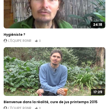
24:18
Hygiéniste ?
L'ÉQUIPE RGNR
0
17:29
Bienvenue dans la réalité, cure de jus printemps 2015
L'ÉQUIPE RGNR
0