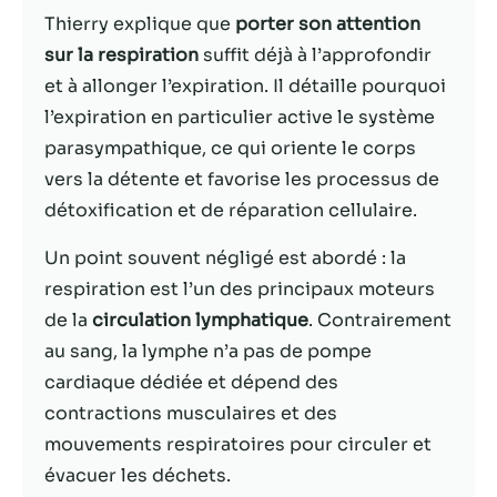
Thierry explique que
porter son attention
Statistiques
sur la respiration
suffit déjà à l’approfondir
Afin que nous
et à allonger l’expiration. Il détaille pourquoi
puissions
l’expiration en particulier active le système
améliorer la
fonctionnalité
parasympathique, ce qui oriente le corps
et la structure
vers la détente et favorise les processus de
du site Web,
détoxification et de réparation cellulaire.
en fonction
de la façon
Un point souvent négligé est abordé : la
dont le site
Web est
respiration est l’un des principaux moteurs
utilisé.
de la
circulation lymphatique
. Contrairement
au sang, la lymphe n’a pas de pompe
cardiaque dédiée et dépend des
Experience
Afin que notre
contractions musculaires et des
site Web
mouvements respiratoires pour circuler et
fonctionne
évacuer les déchets.
aussi bien que