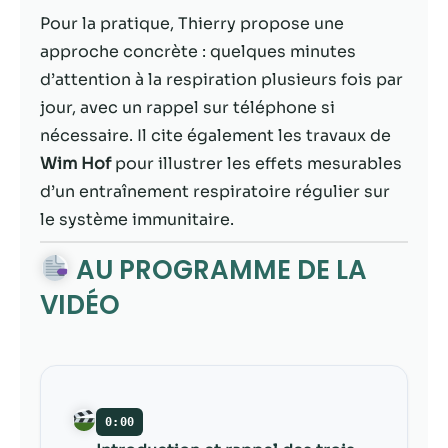
possible lors
Pour la pratique, Thierry propose une
de votre visite.
Si vous refusez
approche concrète : quelques minutes
ces cookies,
d’attention à la respiration plusieurs fois par
certaines
jour, avec un rappel sur téléphone si
fonctionnalités
disparaîtront
nécessaire. Il cite également les travaux de
du site Web.
Wim Hof
pour illustrer les effets mesurables
d’un entraînement respiratoire régulier sur
Marketing
le système immunitaire.
En partageant
AU PROGRAMME DE LA
votre intérêt et
votre
VIDÉO
comportement
lorsque vous
visitez notre
site, vous
augmentez les
chances de
0:00
voir du