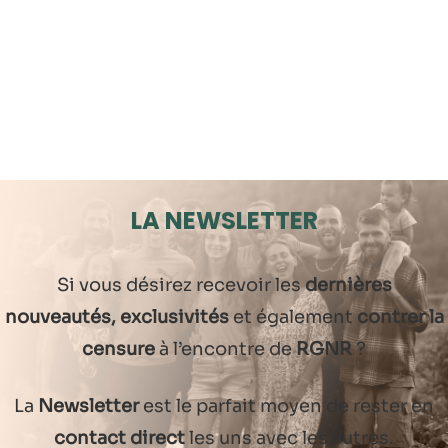
LA NEWSLETTER
Si vous désirez recevoir les
dernières
nouveautés, exclusivités
et également
contrer la
censure
à l’encontre de
RGNR
?
La
Newsletter
est le parfait moyen de rester en
contact direct
les uns avec les autres.