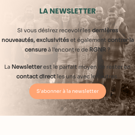
LA NEWSLETTER
Si vous désirez recevoir les
dernières
nouveautés, exclusivités
et également
contrer la
censure
à l’encontre de
RGNR
?
La
Newsletter
est le parfait moyen de rester en
contact direct
les uns avec les autres.
S'abonner à la newsletter