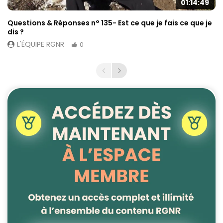
01:14:49
Questions & Réponses n° 135- Est ce que je fais ce que je
dis ?
L'ÉQUIPE RGNR
0