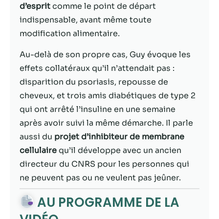
possible lors
d’esprit
comme le point de départ
de votre visite.
indispensable, avant même toute
Si vous refusez
ces cookies,
modification alimentaire.
certaines
fonctionnalités
Au-delà de son propre cas, Guy évoque les
disparaîtront
effets collatéraux qu’il n’attendait pas :
du site Web.
disparition du psoriasis, repousse de
cheveux, et trois amis diabétiques de type 2
Marketing
qui ont arrêté l’insuline en une semaine
En partageant
après avoir suivi la même démarche. Il parle
votre intérêt et
aussi du
projet d’inhibiteur de membrane
votre
comportement
cellulaire
qu’il développe avec un ancien
lorsque vous
directeur du CNRS pour les personnes qui
visitez notre
ne peuvent pas ou ne veulent pas jeûner.
site, vous
augmentez les
AU PROGRAMME DE LA
chances de
voir du