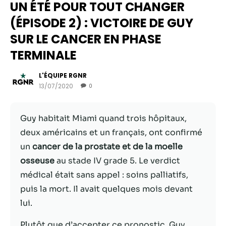
UN ÉTÉ POUR TOUT CHANGER
(ÉPISODE 2) : VICTOIRE DE GUY
SUR LE CANCER EN PHASE
TERMINALE
L'ÉQUIPE RGNR
13/07/2020
0
Guy habitait Miami quand trois hôpitaux,
deux américains et un français, ont confirmé
Nécessaire
un
cancer de la prostate et de la moelle
Ces cookies ne
osseuse
au stade IV grade 5. Le verdict
sont pas
facultatifs. Ils
médical était sans appel : soins palliatifs,
sont
puis la mort. Il avait quelques mois devant
nécessaires au
lui.
fonctionnement
du site Web.
Plutôt que d’accepter ce pronostic, Guy