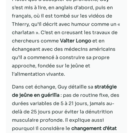
s’est mis à lire, en anglais d’abord, puis en
Statistiques
français, où il est tombé sur les vidéos de
Afin que nous
Thierry, qu’il décrit avec humour comme un «
puissions
améliorer la
charlatan ». C’est en creusant les travaux de
fonctionnalité
chercheurs comme
Valter Longo
et en
et la structure
échangeant avec des médecins américains
du site Web,
en fonction
qu’il a commencé à construire sa propre
de la façon
approche, fondée sur le jeûne et
dont le site
l’alimentation vivante.
Web est
utilisé.
Dans cet échange, Guy détaille sa
stratégie
de jeûne en guérilla
: pas de routine fixe, des
Experience
durées variables de 5 à 21 jours, jamais au-
Afin que notre
delà de 25 jours pour éviter la dénutrition
site Web
musculaire profonde. Il explique aussi
fonctionne
aussi bien que
pourquoi il considère le
changement d’état