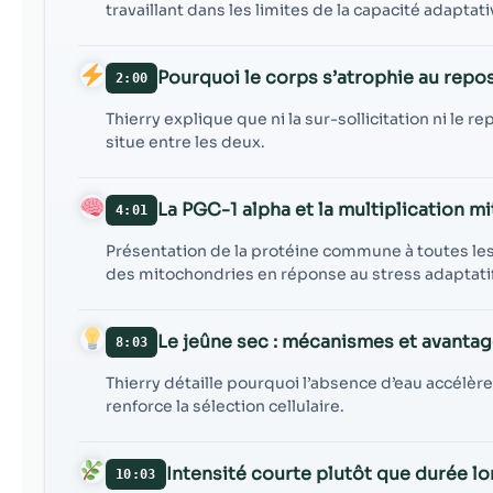
travaillant dans les limites de la capacité adaptati
Pourquoi le corps s’atrophie au repo
2:00
Thierry explique que ni la sur-sollicitation ni le
situe entre les deux.
La PGC-1 alpha et la multiplication m
4:01
Présentation de la protéine commune à toutes les
des mitochondries en réponse au stress adaptatif
Le jeûne sec : mécanismes et avanta
8:03
Thierry détaille pourquoi l’absence d’eau accélère
renforce la sélection cellulaire.
Intensité courte plutôt que durée l
10:03