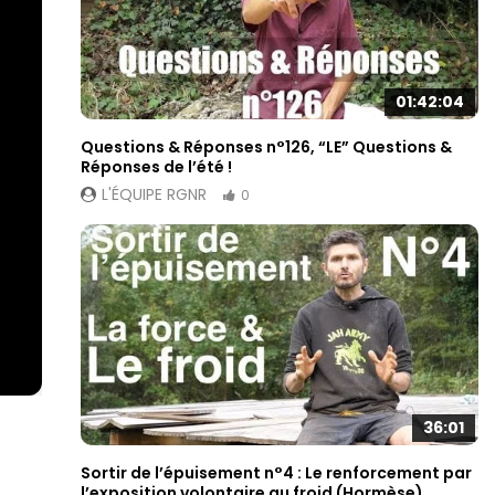
01:42:04
Questions & Réponses n°126, “LE” Questions &
Réponses de l’été !
L'ÉQUIPE RGNR
0
36:01
Sortir de l’épuisement n°4 : Le renforcement par
l’exposition volontaire au froid (Hormèse)