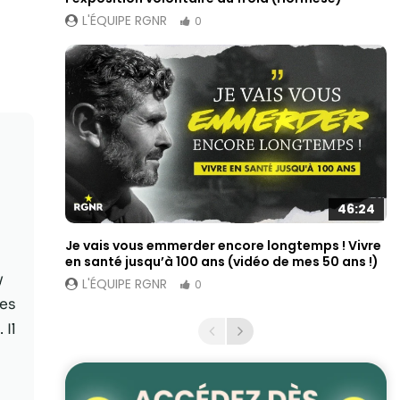
L'ÉQUIPE RGNR
0
46:24
Je vais vous emmerder encore longtemps ! Vivre
en santé jusqu’à 100 ans (vidéo de mes 50 ans !)
y
L'ÉQUIPE RGNR
0
ses
 Il