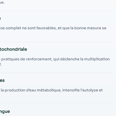
contenu et des
ve.
offres
personnalisés.
s
 repos complet ne sont favorables, et que la bonne mesure se
itochondriale
 pratiques de renforcement, qui déclenche la multiplication
.
ges
 la production d’eau métabolique, intensifie l’autolyse et
ongue