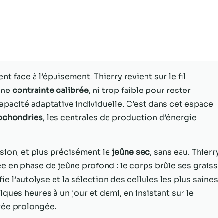
Statistiques
Afin que nous
puissions
améliorer la
fonctionnalité
et la structure
t face à l’épuisement. Thierry revient sur le fil
du site Web,
une
contrainte calibrée
, ni trop faible pour rester
en fonction
de la façon
capacité adaptative individuelle. C’est dans cet espace
dont le site
ochondries
, les centrales de production d’énergie
Web est
utilisé.
sion, et plus précisément le
jeûne sec
, sans eau. Thierr
ée en phase de jeûne profond : le corps brûle ses grais
Experience
Afin que notre
e l’autolyse et la sélection des cellules les plus saines.
site Web
ques heures à un jour et demi, en insistant sur le
fonctionne
rée prolongée.
aussi bien que