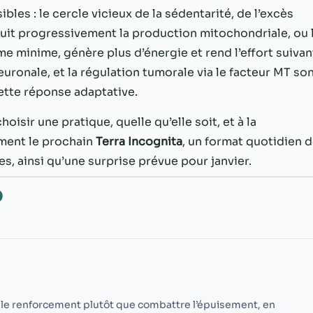
possible lors
bles : le cercle vicieux de la sédentarité, de l’excès
de votre visite.
Si vous refusez
duit progressivement la production mitochondriale, ou 
ces cookies,
e minime, génère plus d’énergie et rend l’effort suivan
certaines
uronale, et la régulation tumorale via le facteur MT so
fonctionnalités
disparaîtront
tte réponse adaptative.
du site Web.
oisir une pratique, quelle qu’elle soit, et à la
ment le prochain
Terra Incognita
, un format quotidien 
Marketing
, ainsi qu’une surprise prévue pour janvier.
En partageant
votre intérêt et
O
votre
comportement
lorsque vous
visitez notre
site, vous
augmentez les
chances de
voir du
iver le renforcement plutôt que combattre l’épuisement, en