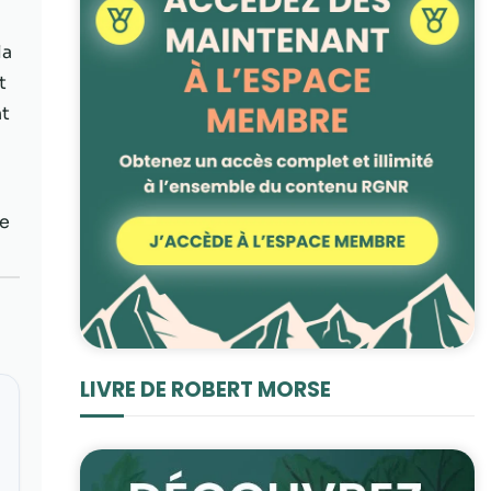
la
t
nt
de
LIVRE DE ROBERT MORSE