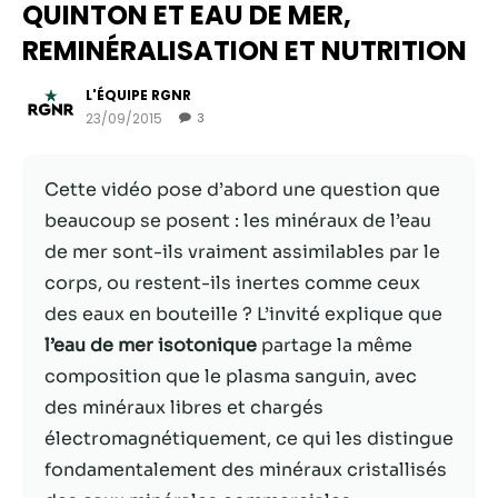
QUINTON ET EAU DE MER,
REMINÉRALISATION ET NUTRITION
L'ÉQUIPE RGNR
23/09/2015
3
Cette vidéo pose d’abord une question que
beaucoup se posent : les minéraux de l’eau
de mer sont-ils vraiment assimilables par le
corps, ou restent-ils inertes comme ceux
Nécessaire
des eaux en bouteille ? L’invité explique que
Ces cookies ne
l’eau de mer isotonique
partage la même
sont pas
composition que le plasma sanguin, avec
facultatifs. Ils
sont
des minéraux libres et chargés
nécessaires au
électromagnétiquement, ce qui les distingue
fonctionnement
fondamentalement des minéraux cristallisés
du site Web.