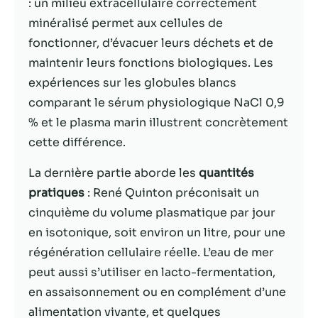
possible lors
: un milieu extracellulaire correctement
de votre visite.
minéralisé permet aux cellules de
Si vous refusez
fonctionner, d’évacuer leurs déchets et de
ces cookies,
certaines
maintenir leurs fonctions biologiques. Les
fonctionnalités
expériences sur les globules blancs
disparaîtront
comparant le sérum physiologique NaCl 0,9
du site Web.
% et le plasma marin illustrent concrètement
cette différence.
Marketing
En partageant
La dernière partie aborde les
quantités
votre intérêt et
pratiques
: René Quinton préconisait un
votre
cinquième du volume plasmatique par jour
comportement
lorsque vous
en isotonique, soit environ un litre, pour une
visitez notre
régénération cellulaire réelle. L’eau de mer
site, vous
peut aussi s’utiliser en lacto-fermentation,
augmentez les
chances de
en assaisonnement ou en complément d’une
voir du
alimentation vivante, et quelques