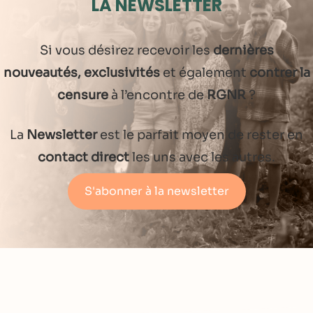
LA NEWSLETTER
Si vous désirez recevoir les
dernières
nouveautés, exclusivités
et également
contrer la
censure
à l’encontre de
RGNR
?
La
Newsletter
est le parfait moyen de rester en
contact direct
les uns avec les autres.
S'abonner à la newsletter