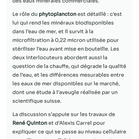
des eaux minérales commerciales.
Statistiques
Le rôle du
phytoplancton
est détaillé : c’est
Afin que nous
lui qui rend les minéraux biodisponibles
puissions
dans l’eau de mer, et il survit à la
améliorer la
microfiltration à 0,22 micron utilisée pour
fonctionnalité
et la structure
stériliser l’eau avant mise en bouteille. Les
du site Web,
deux interlocuteurs abordent aussi la
en fonction
question de la chauffe, qui dégrade la qualité
de la façon
dont le site
de l’eau, et les différences mesurables entre
Web est
les eaux de mer disponibles sur le marché,
utilisé.
dont une étude à l’aveugle réalisée par un
scientifique suisse.
Experience
Afin que notre
La discussion s’appuie sur les travaux de
site Web
René Quinton
et d’Alexis Carrel pour
fonctionne
expliquer ce qui se passe au niveau cellulaire
aussi bien que