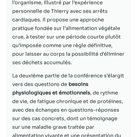
possible lors
l’organisme, illustré par l’expérience
de votre visite.
personnelle de Thierry avec ses arrêts
Si vous refusez
cardiaques. Il propose une approche
ces cookies,
certaines
pratique fondée sur l’alimentation végétale
fonctionnalités
crue, à tester sur une période courte plutôt
disparaîtront
qu’imposée comme une règle définitive,
du site Web.
pour laisser au corps la possibilité d’éliminer
ses déchets accumulés.
Marketing
En partageant
La deuxième partie de la conférence s’élargit
votre intérêt et
vers des questions de
besoins
votre
physiologiques et émotionnels
, de rythme
comportement
lorsque vous
de vie, de fatigue chronique et de protéines,
visitez notre
avec des échanges en questions-réponses
site, vous
sur des cas concrets, dont un témoignage
augmentez les
chances de
sur une maladie grave traitée par
voir du
alimentation vivante et une présentation du