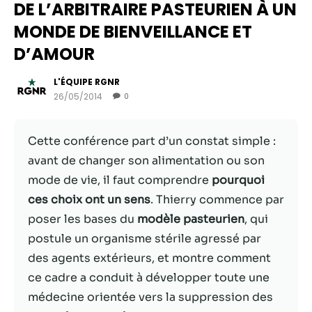
DE L’ARBITRAIRE PASTEURIEN À UN
MONDE DE BIENVEILLANCE ET
D’AMOUR
L'ÉQUIPE RGNR
26/05/2014
0
Cette conférence part d’un constat simple :
avant de changer son alimentation ou son
mode de vie, il faut comprendre
pourquoi
Nécessaire
ces choix ont un sens
. Thierry commence par
Ces cookies ne
poser les bases du
modèle pasteurien
, qui
sont pas
facultatifs. Ils
postule un organisme stérile agressé par
sont
des agents extérieurs, et montre comment
nécessaires au
ce cadre a conduit à développer toute une
fonctionnement
du site Web.
médecine orientée vers la suppression des