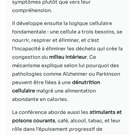
symptômes plutôt que vers leur
compréhension.
Statistiques
Afin que nous
Il développe ensuite la logique cellulaire
puissions
fondamentale : une cellule a trois besoins, se
améliorer la
fonctionnalité
nourrir, respirer et éliminer, et c’est
et la structure
l’incapacité à éliminer les déchets qui crée la
du site Web,
congestion du
milieu intérieur
. Ce
en fonction
de la façon
mécanisme explique selon lui pourquoi des
dont le site
pathologies comme Alzheimer ou Parkinson
Web est
peuvent être liées à une
dénutrition
utilisé.
cellulaire
malgré une alimentation
abondante en calories.
Experience
Afin que notre
La conférence aborde aussi les
stimulants et
site Web
poisons courants
, café, alcool, tabac, et leur
fonctionne
rôle dans l’épuisement progressif de
aussi bien que