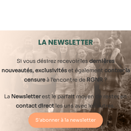
LA NEWSLETTER
Si vous désirez recevoir les
dernières
nouveautés, exclusivités
et également
contrer la
censure
à l’encontre de
RGNR
?
La
Newsletter
est le parfait moyen de rester en
contact direct
les uns avec les autres.
S'abonner à la newsletter