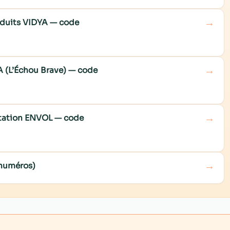
→
roduits VIDYA — code
→
A (L’Échou Brave) — code
→
ditation ENVOL — code
→
 numéros)