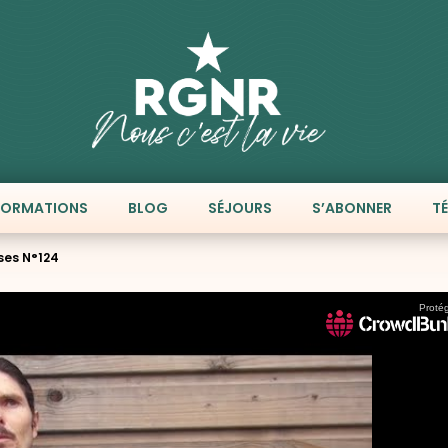
FORMATIONS
BLOG
SÉJOURS
S’ABONNER
T
ses N°124