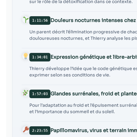
sur le rôle de la détoxification dans ce contexte.
Douleurs nocturnes intenses chez 
1:11:56
Un parent décrit l’élimination progressive de ch
douloureuses nocturnes, et Thierry analyse les pi
Expression génétique et libre-arbi
1:34:01
Thierry développe l’idée que le code génétique es
exprimer selon ses conditions de vie.
Glandes surrénales, froid et plan
1:57:03
Pour l’adaptation au froid et l’épuisement surrénal
et l’importance du sommeil et du soleil.
Papillomavirus, virus et terrain im
2:23:55