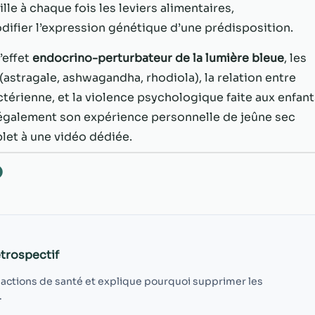
possible lors
lle à chaque fois les leviers alimentaires,
de votre visite.
ifier l’expression génétique d’une prédisposition.
Si vous refusez
ces cookies,
’effet
endocrino-perturbateur de la lumière bleue
, les
certaines
fonctionnalités
astragale, ashwagandha, rhodiola), la relation entre
disparaîtront
ctérienne, et la violence psychologique faite aux enfant
du site Web.
ne également son expérience personnelle de jeûne sec
plet à une vidéo dédiée.
Marketing
O
En partageant
votre intérêt et
votre
comportement
lorsque vous
visitez notre
trospectif
site, vous
augmentez les
 actions de santé et explique pourquoi supprimer les
chances de
.
voir du