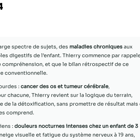
4
Statistiques
Afin que nous
puissions
améliorer la
fonctionnalité
arge spectre de sujets, des
maladies chroniques
aux
et la structure
du site Web,
les digestifs de l’enfant. Thierry commence par rappel
en fonction
 compréhension, et que le bilan rétrospectif de ce
de la façon
e conventionnelle.
dont le site
Web est
utilisé.
ourdes :
cancer des os et tumeur cérébrale
,
ur chacune, Thierry revient sur la logique du terrain,
e de la détoxification, sans promettre de résultat mais
Experience
les comprend.
Afin que notre
site Web
iens :
douleurs nocturnes intenses chez un enfant de 3
fonctionne
aussi bien que
eige visuelle et fatigue du système nerveux à 19 ans,