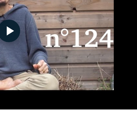
Nécessaire
Ces cookies ne
sont pas
facultatifs. Ils
sont
nécessaires au
fonctionnement
du site Web.