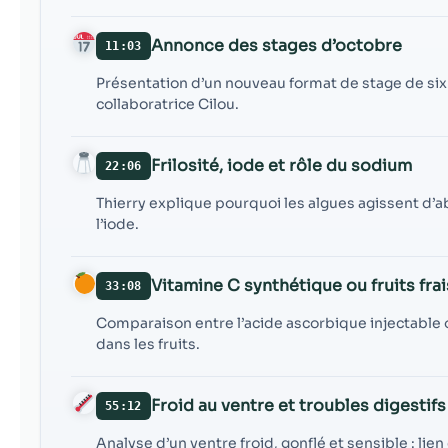
Annonce des stages d’octobre
11:03
Présentation d’un nouveau format de stage de six 
collaboratrice Cilou.
Frilosité, iode et rôle du sodium
22:06
Thierry explique pourquoi les algues agissent d’a
l’iode.
Vitamine C synthétique ou fruits frai
33:08
Comparaison entre l’acide ascorbique injectable 
dans les fruits.
Froid au ventre et troubles digestif
55:12
Analyse d’un ventre froid, gonflé et sensible : lien