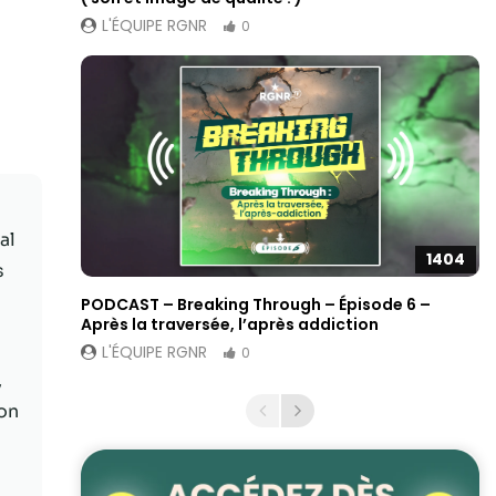
L'ÉQUIPE RGNR
0
al
1404
s
PODCAST – Breaking Through – Épisode 6 –
Après la traversée, l’après addiction
L'ÉQUIPE RGNR
0
,
ion