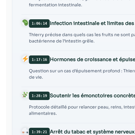
fermentation intestinale.
Infection intestinale et limites des 
1:06:14
Thierry précise dans quels cas les fruits ne sont 
bactérienne de l’intestin grêle.
Hormones de croissance et épuis
1:17:16
Question sur un cas d’épuisement profond : Thierr
de vie.
Soutenir les émonctoires concrè
1:28:19
Protocole détaillé pour relancer peau, reins, in
alimentaires.
Arrêt du tabac et système nerveu
1:39:21