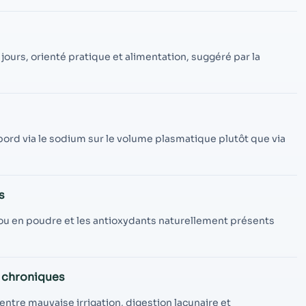
contenu et des
offres
personnalisés.
jours, orienté pratique et alimentation, suggéré par la
bord via le sodium sur le volume plasmatique plutôt que via
s
ou en poudre et les antioxydants naturellement présents
s chroniques
 entre mauvaise irrigation, digestion lacunaire et