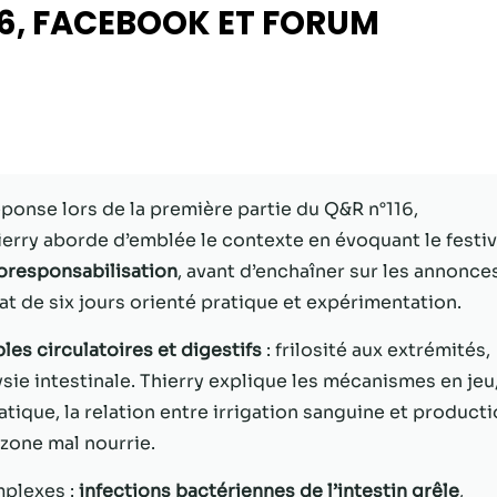
16, FACEBOOK ET FORUM
Statistiques
Afin que nous
puissions
améliorer la
fonctionnalité
et la structure
du site Web,
ponse lors de la première partie du Q&R n°116,
en fonction
de la façon
erry aborde d’emblée le contexte en évoquant le festiv
dont le site
oresponsabilisation
, avant d’enchaîner sur les annonce
Web est
 de six jours orienté pratique et expérimentation.
utilisé.
les circulatoires et digestifs
: frilosité aux extrémités,
lysie intestinale. Thierry explique les mécanismes en jeu
Experience
Afin que notre
ique, la relation entre irrigation sanguine et product
site Web
zone mal nourrie.
fonctionne
aussi bien que
mplexes :
infections bactériennes de l’intestin grêle
,