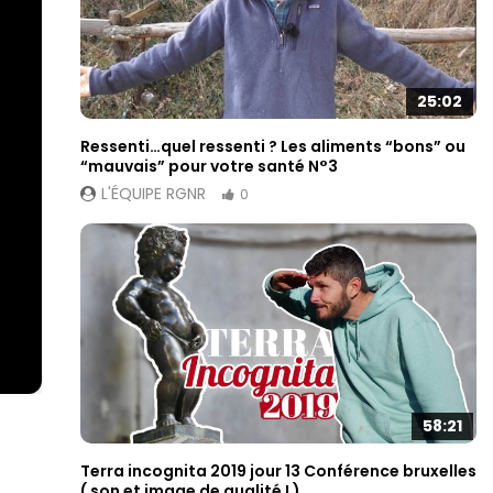
25:02
Ressenti…quel ressenti ? Les aliments “bons” ou
“mauvais” pour votre santé N°3
L'ÉQUIPE RGNR
0
58:21
Terra incognita 2019 jour 13 Conférence bruxelles
( son et image de qualité ! )