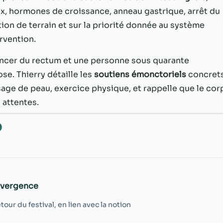
possible lors
, hormones de croissance, anneau gastrique, arrêt du
de votre visite.
Si vous refusez
ion de terrain et sur la priorité donnée au système
ces cookies,
rvention.
certaines
fonctionnalités
cancer du rectum et une personne sous quarante
disparaîtront
se. Thierry détaille les
soutiens émonctoriels
concrets
du site Web.
ssage de peau, exercice physique, et rappelle que le cor
attentes.
Marketing
En partageant
O
votre intérêt et
votre
comportement
lorsque vous
visitez notre
site, vous
onvergence
augmentez les
chances de
our du festival, en lien avec la notion
voir du