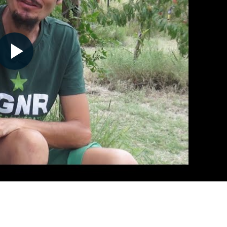
Nécessaire
Ces cookies ne
sont pas
facultatifs. Ils
sont
nécessaires au
fonctionnement
du site Web.