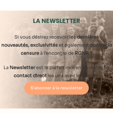
LA NEWSLETTER
Si vous désirez recevoir les
dernières
nouveautés, exclusivités
et également
contrer la
censure
à l’encontre de
RGNR
?
La
Newsletter
est le parfait moyen de rester en
contact direct
les uns avec les autres.
S'abonner à la newsletter