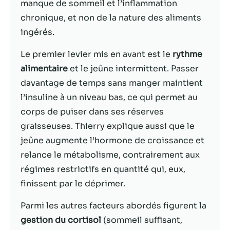
manque de sommeil et l’inflammation
chronique, et non de la nature des aliments
Statistiques
ingérés.
Afin que nous
puissions
Le premier levier mis en avant est le
rythme
améliorer la
fonctionnalité
alimentaire
et le jeûne intermittent. Passer
et la structure
davantage de temps sans manger maintient
du site Web,
l’insuline à un niveau bas, ce qui permet au
en fonction
de la façon
corps de puiser dans ses réserves
dont le site
graisseuses. Thierry explique aussi que le
Web est
jeûne augmente l’hormone de croissance et
utilisé.
relance le métabolisme, contrairement aux
régimes restrictifs en quantité qui, eux,
Experience
finissent par le déprimer.
Afin que notre
site Web
Parmi les autres facteurs abordés figurent la
fonctionne
gestion du cortisol
(sommeil suffisant,
aussi bien que