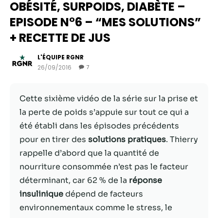
OBÉSITÉ, SURPOIDS, DIABÈTE –
EPISODE N°6 – “MES SOLUTIONS”
+ RECETTE DE JUS
L'ÉQUIPE RGNR
26/09/2016
7
Cette sixième vidéo de la série sur la prise et
la perte de poids s’appuie sur tout ce qui a
été établi dans les épisodes précédents
Nécessaire
pour en tirer des
solutions pratiques
. Thierry
Ces cookies ne
rappelle d’abord que la quantité de
sont pas
facultatifs. Ils
nourriture consommée n’est pas le facteur
sont
déterminant, car 62 % de la
réponse
nécessaires au
insulinique
dépend de facteurs
fonctionnement
du site Web.
environnementaux comme le stress, le