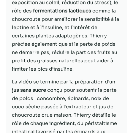
possible lors
exposition au soleil, réduction du stress), le
de votre visite.
rôle des
fermentations lactiques
comme la
Si vous refusez
choucroute pour améliorer la sensibilité à la
ces cookies,
certaines
leptine et à l’insuline, et l’intérêt de
fonctionnalités
certaines plantes adaptogènes. Thierry
disparaîtront
précise également que si la perte de poids
du site Web.
ne démarre pas, réduire la part des fruits au
profit des graisses naturelles peut aider à
Marketing
limiter les pics d’insuline.
En partageant
votre intérêt et
La vidéo se termine par la préparation d’un
votre
jus sans sucre
conçu pour soutenir la perte
comportement
lorsque vous
de poids : concombre, épinards, noix de
visitez notre
coco sèche passée à l’extracteur et jus de
site, vous
choucroute crue maison. Thierry détaille le
augmentez les
chances de
rôle de chaque ingrédient, du péristaltisme
voir du
intestinal favorisé par les épinards aux