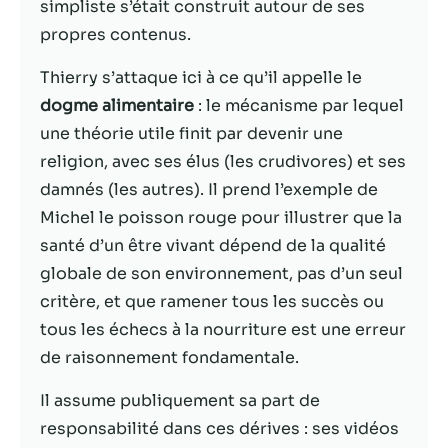
simpliste s’était construit autour de ses
propres contenus.
Statistiques
Afin que nous
Thierry s’attaque ici à ce qu’il appelle le
puissions
dogme alimentaire
: le mécanisme par lequel
améliorer la
fonctionnalité
une théorie utile finit par devenir une
et la structure
religion, avec ses élus (les crudivores) et ses
du site Web,
damnés (les autres). Il prend l’exemple de
en fonction
de la façon
Michel le poisson rouge pour illustrer que la
dont le site
santé d’un être vivant dépend de la qualité
Web est
globale de son environnement, pas d’un seul
utilisé.
critère, et que ramener tous les succès ou
tous les échecs à la nourriture est une erreur
Experience
de raisonnement fondamentale.
Afin que notre
site Web
Il assume publiquement sa part de
fonctionne
responsabilité dans ces dérives : ses vidéos
aussi bien que