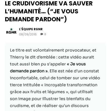
LE CRUDIVORISME VA SAUVER
L’HUMANITÉ… (“JE VOUS
DEMANDE PARDON”)
L'ÉQUIPE RGNR
08/09/2016
0
Le titre est volontairement provocateur, et
Thierry le dit d’emblée : cette vidéo aurait
tout aussi bien pu s’appeler
« Je vous
Nécessaire
demande pardon »
. Elle est née d’un constat
Ces cookies ne
inconfortable, celui de tomber sur une vidéo
sont pas
facultatifs. Ils
tierce intitulée « Incroyable transformation
sont
grâce aux fruits et légumes », qui utilisait
nécessaires au
son image pour illustrer les bienfaits du
fonctionnement
du site Web.
crudisme, et de réaliser qu’un discours