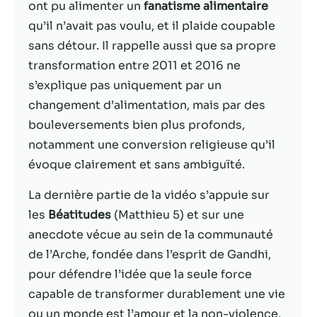
possible lors
ont pu alimenter un
fanatisme alimentaire
de votre visite.
qu’il n’avait pas voulu, et il plaide coupable
Si vous refusez
sans détour. Il rappelle aussi que sa propre
ces cookies,
certaines
transformation entre 2011 et 2016 ne
fonctionnalités
s’explique pas uniquement par un
disparaîtront
changement d’alimentation, mais par des
du site Web.
bouleversements bien plus profonds,
notamment une conversion religieuse qu’il
Marketing
évoque clairement et sans ambiguïté.
En partageant
votre intérêt et
La dernière partie de la vidéo s’appuie sur
votre
les
Béatitudes
(Matthieu 5) et sur une
comportement
lorsque vous
anecdote vécue au sein de la communauté
visitez notre
de l’Arche, fondée dans l’esprit de Gandhi,
site, vous
pour défendre l’idée que la seule force
augmentez les
chances de
capable de transformer durablement une vie
voir du
ou un monde est l’amour et la non-violence,