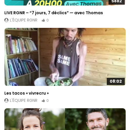
5882
LIVE RGNR – “7 jours, 7 déclics” — avec Thomas
L'ÉQUIPE RGNR
0
08:02
Les tacos « vivrecru »
L'ÉQUIPE RGNR
0