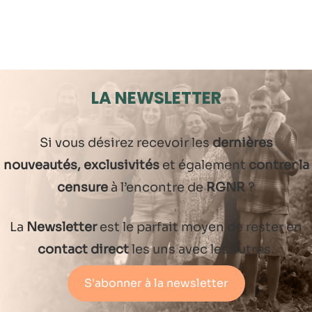
LA NEWSLETTER
Si vous désirez recevoir les
dernières
nouveautés, exclusivités
et également
contrer la
censure
à l’encontre de
RGNR
?
La
Newsletter
est le parfait moyen de rester en
contact direct
les uns avec les autres.
S'abonner à la newsletter