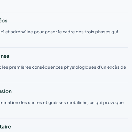
contenu et des
offres
personnalisés.
éos
ol et adrénaline pour poser le cadre des trois phases qui
gnes
e et les premières conséquences physiologiques d’un excès de
nsion
mmation des sucres et graisses mobilisés, ce qui provoque
taire