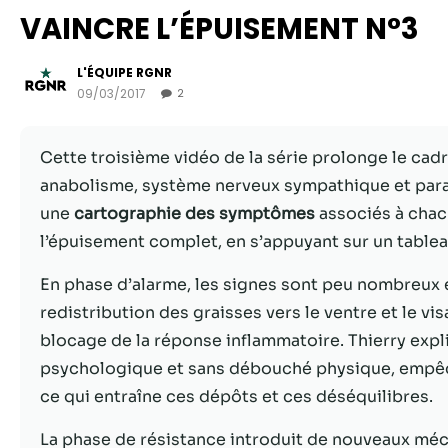
VAINCRE L’ÉPUISEMENT N°3
L'ÉQUIPE RGNR
09/03/2017
2
Cette troisième vidéo de la série prolonge le cad
anabolisme, système nerveux sympathique et paras
une
cartographie des symptômes
associés à chacu
l’épuisement complet, en s’appuyant sur un tableau 
En phase d’alarme, les signes sont peu nombreux 
redistribution des graisses vers le ventre et le v
blocage de la réponse inflammatoire. Thierry exp
psychologique et sans débouché physique, empêch
ce qui entraîne ces dépôts et ces déséquilibres.
La phase de résistance introduit de nouveaux méca