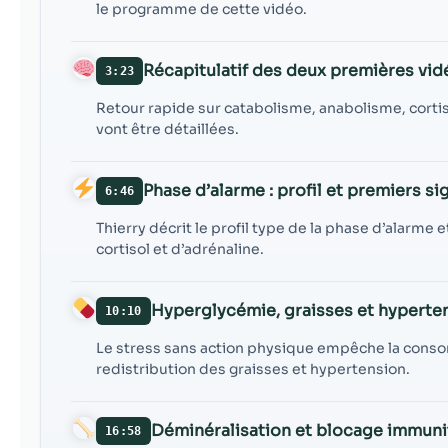
le programme de cette vidéo.
Récapitulatif des deux premières vid
3:23
Retour rapide sur catabolisme, anabolisme, cortis
vont être détaillées.
Phase d’alarme : profil et premiers si
6:46
Thierry décrit le profil type de la phase d’alarm
cortisol et d’adrénaline.
Hyperglycémie, graisses et hyperte
10:10
Le stress sans action physique empêche la conso
redistribution des graisses et hypertension.
Déminéralisation et blocage immuni
16:58