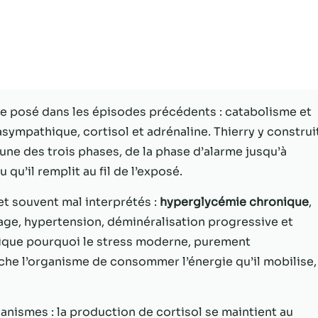
Statistiques
Afin que nous
puissions
améliorer la
fonctionnalité
et la structure
re posé dans les épisodes précédents : catabolisme et
du site Web,
ympathique, cortisol et adrénaline. Thierry y construi
en fonction
de la façon
ne des trois phases, de la phase d’alarme jusqu’à
dont le site
qu’il remplit au fil de l’exposé.
Web est
utilisé.
et souvent mal interprétés :
hyperglycémie chronique
,
isage, hypertension, déminéralisation progressive et
lique pourquoi le stress moderne, purement
Experience
Afin que notre
e l’organisme de consommer l’énergie qu’il mobilise,
site Web
fonctionne
aussi bien que
nismes : la production de cortisol se maintient au