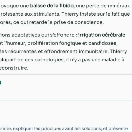
possible lors
provoque une
baisse de la libido
, une perte de minéraux
de votre visite.
Si vous refusez
oissante aux stimulants. Thierry insiste sur le fait que
ces cookies,
rés, ce qui retarde la prise de conscience.
certaines
fonctionnalités
ions adaptatives qui s’effondre :
irrigation cérébrale
disparaîtront
et l’humeur, prolifération fongique et candidoses,
du site Web.
s récurrentes et effondrement immunitaire. Thierry
 plupart de ces pathologies, il n’y a pas une maladie à
Marketing
econstruire.
En partageant
votre intérêt et
O
votre
comportement
lorsque vous
visitez notre
site, vous
augmentez les
chances de
voir du
 série, expliquer les principes avant les solutions, et présente