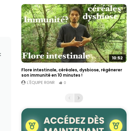
t
10:52
Flore intestinale, céréales, dysbiose, régénerer
son immunité en 10 minutes !
L'ÉQUIPE RGNR
0