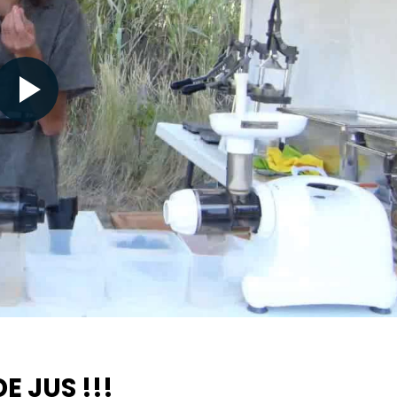
Nécessaire
Ces cookies ne
sont pas
facultatifs. Ils
sont
nécessaires au
fonctionnement
du site Web.
E JUS !!!