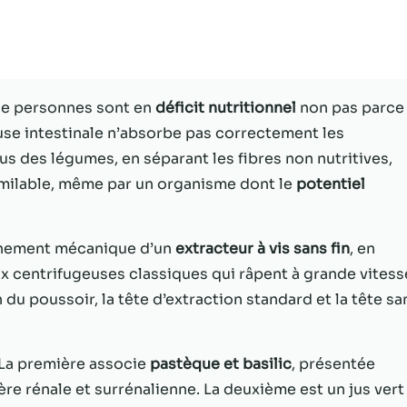
Statistiques
Afin que nous
puissions
améliorer la
 de personnes sont en
déficit nutritionnel
non pas parce
fonctionnalité
se intestinale n’absorbe pas correctement les
et la structure
du site Web,
us des légumes, en séparant les fibres non nutritives,
en fonction
imilable, même par un organisme dont le
potentiel
de la façon
dont le site
Web est
ionnement mécanique d’un
extracteur à vis sans fin
, en
utilisé.
centrifugeuses classiques qui râpent à grande vitess
 du poussoir, la tête d’extraction standard et la tête sa
Experience
Afin que notre
site Web
. La première associe
pastèque et basilic
, présentée
fonctionne
e rénale et surrénalienne. La deuxième est un jus vert
aussi bien que