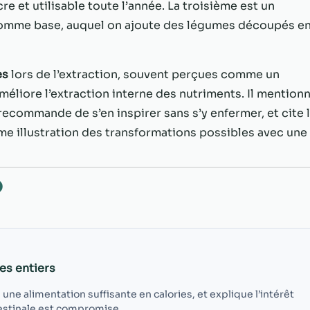
possible lors
e et utilisable toute l’année. La troisième est un
de votre visite.
e comme base, auquel on ajoute des légumes découpés e
Si vous refusez
ces cookies,
certaines
es
lors de l’extraction, souvent perçues comme un
fonctionnalités
disparaîtront
méliore l’extraction interne des nutriments. Il mention
du site Web.
recommande de s’en inspirer sans s’y enfermer, et cite 
 illustration des transformations possibles avec une
Marketing
En partageant
votre intérêt et
O
votre
comportement
lorsque vous
visitez notre
site, vous
es entiers
augmentez les
chances de
une alimentation suffisante en calories, et explique l’intérêt
voir du
testinale est compromise.