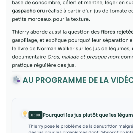
base de concombre, céleri et menthe, léger en sucr
gaspacho cru
réalisé à partir d’un jus de tomat
petits morceaux pour la texture.
Thierry aborde aussi la question des
fibres rejeté
gaspillage, et explique pourquoi leur séparation a
le livre de Norman Walker sur les jus de légumes, 
documentaire
Gros, malade et presque mort
comme
pratique régulière des jus.
AU PROGRAMME DE LA VIDÉ
Pourquoi les jus plutôt que les légum
0:00
Thierry pose le problème de la dénutrition malgré 
des jus pour les organismes dont l’absorption in