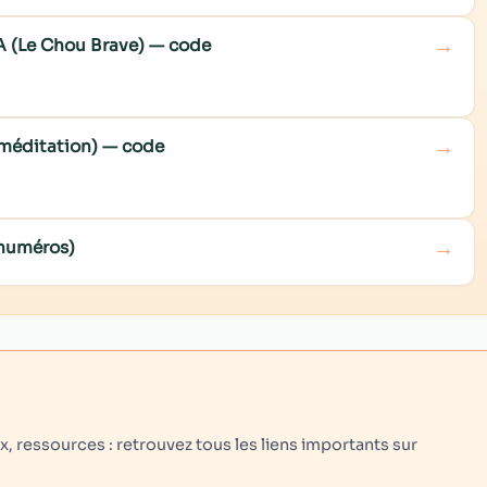
→
A (Le Chou Brave) — code
→
 (méditation) — code
→
 numéros)
 ressources : retrouvez tous les liens importants sur