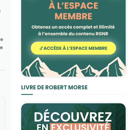
n
ne
le
LIVRE DE ROBERT MORSE