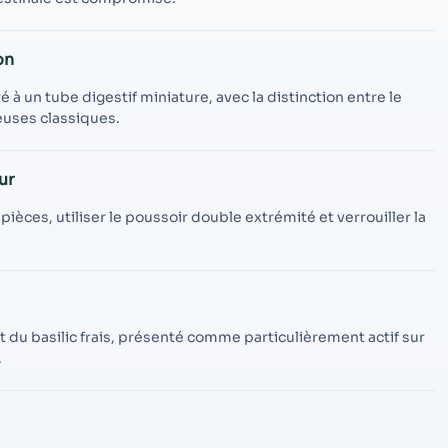
contenu et des
offres
personnalisés.
on
à un tube digestif miniature, avec la distinction entre le
euses classiques.
ur
èces, utiliser le poussoir double extrémité et verrouiller la
t du basilic frais, présenté comme particulièrement actif sur
.