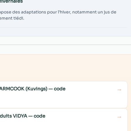
hivernales
ropose des adaptations pour l’hiver, notamment un jus de
ement tiédi.
→
e WARMCOOK (Kuvings) — code
→
roduits VIDYA — code