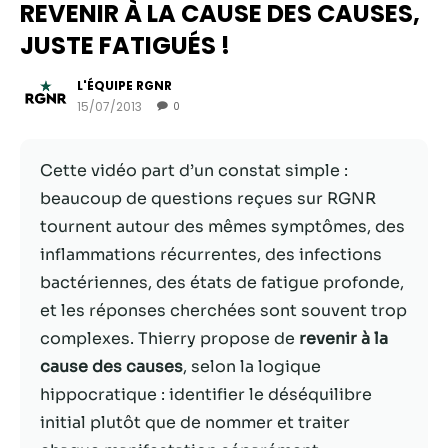
REVENIR À LA CAUSE DES CAUSES,
JUSTE FATIGUÉS !
L'ÉQUIPE RGNR
15/07/2013
0
Cette vidéo part d’un constat simple :
beaucoup de questions reçues sur RGNR
tournent autour des mêmes symptômes, des
inflammations récurrentes, des infections
Nécessaire
bactériennes, des états de fatigue profonde,
Ces cookies ne
et les réponses cherchées sont souvent trop
sont pas
complexes. Thierry propose de
revenir à la
facultatifs. Ils
sont
cause des causes
, selon la logique
nécessaires au
hippocratique : identifier le déséquilibre
fonctionnement
initial plutôt que de nommer et traiter
du site Web.