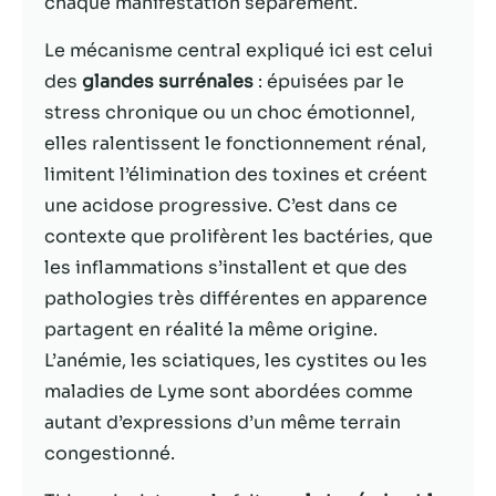
chaque manifestation séparément.
Statistiques
Le mécanisme central expliqué ici est celui
Afin que nous
des
glandes surrénales
: épuisées par le
puissions
stress chronique ou un choc émotionnel,
améliorer la
elles ralentissent le fonctionnement rénal,
fonctionnalité
et la structure
limitent l’élimination des toxines et créent
du site Web,
une acidose progressive. C’est dans ce
en fonction
contexte que prolifèrent les bactéries, que
de la façon
dont le site
les inflammations s’installent et que des
Web est
pathologies très différentes en apparence
utilisé.
partagent en réalité la même origine.
L’anémie, les sciatiques, les cystites ou les
Experience
maladies de Lyme sont abordées comme
Afin que notre
autant d’expressions d’un même terrain
site Web
congestionné.
fonctionne
aussi bien que