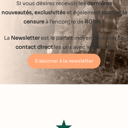
Si vous désirez recevoir les
dernières
nouveautés, exclusivités
et également
contrer la
censure
à l’encontre de
RGNR
?
La
Newsletter
est le parfait moyen de rester en
contact direct
les uns avec les autres.
S'abonner à la newsletter