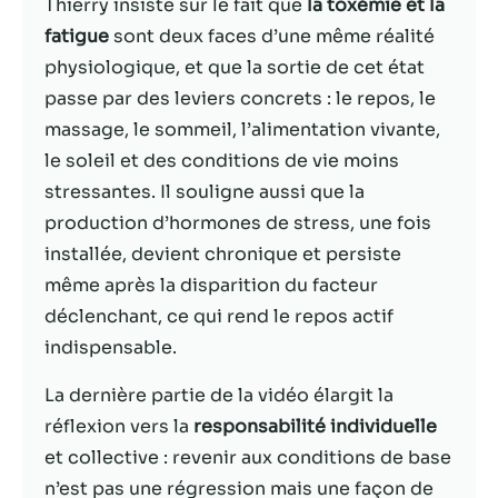
possible lors
Thierry insiste sur le fait que
la toxémie et la
de votre visite.
fatigue
sont deux faces d’une même réalité
Si vous refusez
physiologique, et que la sortie de cet état
ces cookies,
certaines
passe par des leviers concrets : le repos, le
fonctionnalités
massage, le sommeil, l’alimentation vivante,
disparaîtront
le soleil et des conditions de vie moins
du site Web.
stressantes. Il souligne aussi que la
production d’hormones de stress, une fois
Marketing
installée, devient chronique et persiste
En partageant
même après la disparition du facteur
votre intérêt et
votre
déclenchant, ce qui rend le repos actif
comportement
indispensable.
lorsque vous
visitez notre
La dernière partie de la vidéo élargit la
site, vous
réflexion vers la
responsabilité individuelle
augmentez les
chances de
et collective : revenir aux conditions de base
voir du
n’est pas une régression mais une façon de