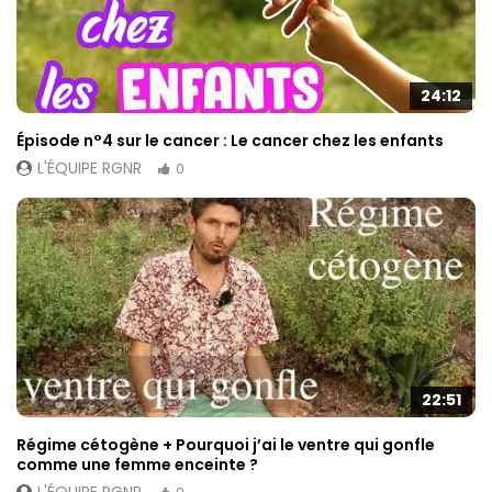
24:12
Épisode n°4 sur le cancer : Le cancer chez les enfants
L'ÉQUIPE RGNR
0
22:51
Régime cétogène + Pourquoi j’ai le ventre qui gonfle
comme une femme enceinte ?